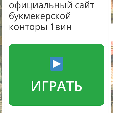
официальный сайт
букмекерской
конторы 1вин
ИГРАТЬ