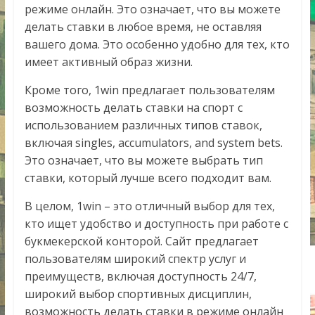
режиме онлайн. Это означает, что вы можете
делать ставки в любое время, не оставляя
вашего дома. Это особенно удобно для тех, кто
имеет активный образ жизни.
Кроме того, 1win предлагает пользователям
возможность делать ставки на спорт с
использованием различных типов ставок,
включая singles, accumulators, and system bets.
Это означает, что вы можете выбрать тип
ставки, который лучше всего подходит вам.
В целом, 1win – это отличный выбор для тех,
кто ищет удобство и доступность при работе с
букмекерской конторой. Сайт предлагает
пользователям широкий спектр услуг и
преимуществ, включая доступность 24/7,
широкий выбор спортивных дисциплин,
возможность делать ставки в режиме онлайн