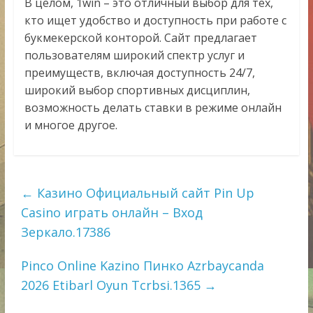
В целом, 1win – это отличный выбор для тех,
кто ищет удобство и доступность при работе с
букмекерской конторой. Сайт предлагает
пользователям широкий спектр услуг и
преимуществ, включая доступность 24/7,
широкий выбор спортивных дисциплин,
возможность делать ставки в режиме онлайн
и многое другое.
←
Казино Официальный сайт Pin Up
Casino играть онлайн – Вход
Зеркало.17386
Pinco Online Kazino Пинко Azrbaycanda
2026 Etibarl Oyun Tcrbsi.1365
→