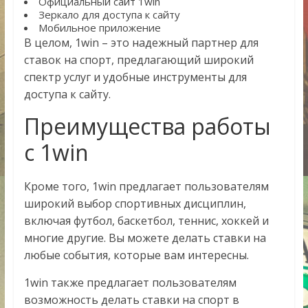
Официальный сайт 1win
Зеркало для доступа к сайту
Мобильное приложение
В целом, 1win – это надежный партнер для
ставок на спорт, предлагающий широкий
спектр услуг и удобные инструменты для
доступа к сайту.
Преимущества работы
с 1win
Кроме того, 1win предлагает пользователям
широкий выбор спортивных дисциплин,
включая футбол, баскетбол, теннис, хоккей и
многие другие. Вы можете делать ставки на
любые события, которые вам интересны.
1win также предлагает пользователям
возможность делать ставки на спорт в