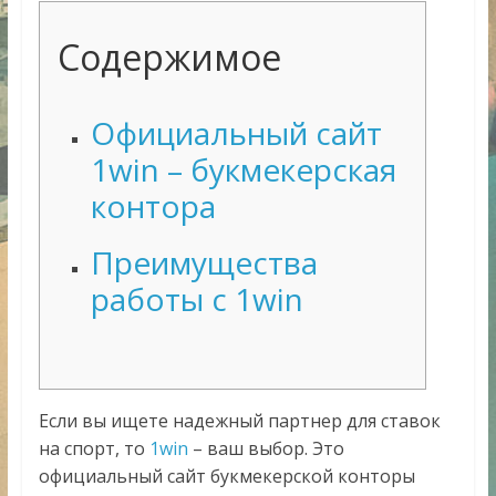
Содержимое
Официальный сайт
1win – букмекерская
контора
Преимущества
работы с 1win
Если вы ищете надежный партнер для ставок
на спорт, то
1win
– ваш выбор. Это
официальный сайт букмекерской конторы