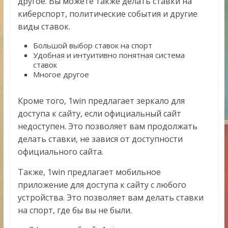
другое. Вы можете также делать ставки на
киберспорт, политические события и другие
виды ставок.
Большой выбор ставок на спорт
Удобная и интуитивно понятная система
ставок
Многое другое
Кроме того, 1win предлагает зеркало для
доступа к сайту, если официальный сайт
недоступен. Это позволяет вам продолжать
делать ставки, не завися от доступности
официального сайта.
Также, 1win предлагает мобильное
приложение для доступа к сайту с любого
устройства. Это позволяет вам делать ставки
на спорт, где бы вы не были.