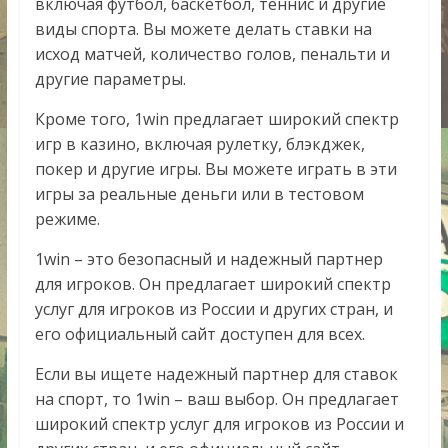
включая футбол, баскетбол, теннис и другие
виды спорта. Вы можете делать ставки на
исход матчей, количество голов, пенальти и
другие параметры.
Кроме того, 1win предлагает широкий спектр
игр в казино, включая рулетку, блэкджек,
покер и другие игры. Вы можете играть в эти
игры за реальные деньги или в тестовом
режиме.
1win – это безопасный и надежный партнер
для игроков. Он предлагает широкий спектр
услуг для игроков из России и других стран, и
его официальный сайт доступен для всех.
Если вы ищете надежный партнер для ставок
на спорт, то 1win – ваш выбор. Он предлагает
широкий спектр услуг для игроков из России и