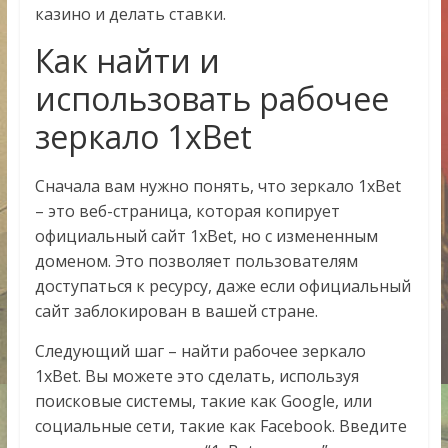
казино и делать ставки.
Как найти и
использовать рабочее
зеркало 1xBet
Сначала вам нужно понять, что зеркало 1xBet
– это веб-страница, которая копирует
официальный сайт 1xBet, но с измененным
доменом. Это позволяет пользователям
доступаться к ресурсу, даже если официальный
сайт заблокирован в вашей стране.
Следующий шаг – найти рабочее зеркало
1xBet. Вы можете это сделать, используя
поисковые системы, такие как Google, или
социальные сети, такие как Facebook. Введите