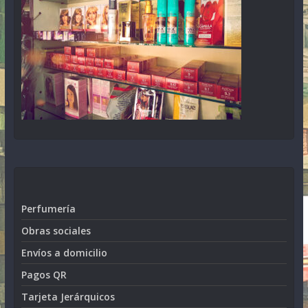
Perfumería
Obras sociales
Envíos a domicilio
Pagos QR
Tarjeta Jerárquicos