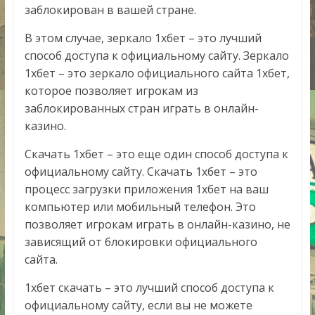
заблокирован в вашей стране.
В этом случае, зеркало 1хбет – это лучший
способ доступа к официальному сайту. Зеркало
1хбет – это зеркало официального сайта 1хбет,
которое позволяет игрокам из
заблокированных стран играть в онлайн-
казино.
Скачать 1хбет – это еще один способ доступа к
официальному сайту. Скачать 1хбет – это
процесс загрузки приложения 1хбет на ваш
компьютер или мобильный телефон. Это
позволяет игрокам играть в онлайн-казино, не
зависящий от блокировки официального
сайта.
1хбет скачать – это лучший способ доступа к
официальному сайту, если вы не можете