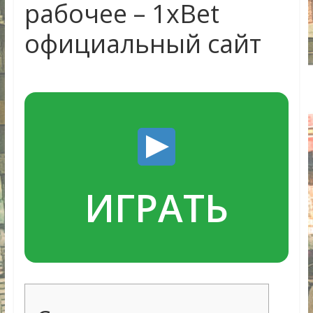
рабочее – 1xBet
официальный сайт
ИГРАТЬ