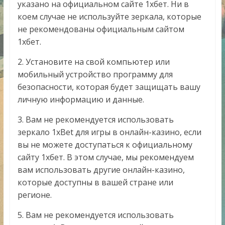
указано на официальном сайте 1хбет. Ни в
коем случае не используйте зеркала, которые
не рекомендованы официальным сайтом
1хбет.
2. Установите на свой компьютер или
мобильный устройство программу для
безопасности, которая будет защищать вашу
личную информацию и данные.
3. Вам не рекомендуется использовать
зеркало 1xBet для игры в онлайн-казино, если
вы не можете доступаться к официальному
сайту 1хбет. В этом случае, мы рекомендуем
вам использовать другие онлайн-казино,
которые доступны в вашей стране или
регионе.
5. Вам не рекомендуется использовать