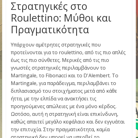
Στρατηγικές στο
Roulettino: Μύθοι και
Πραγματικότητα
Υπάρχουν αμέτρητες στρατηγικές που
προτείνονται για το
roulettino
, από τις πιο απλές
έως τις πιο σύνθετες. Μερικές από τις πιο
γνωστές στρατηγικές περιλαμβάνουν το
Martingale, το Fibonacci και το D'Alembert. Το
Martingale, για παράδειγμα, περιλαμβάνει το
διπλασιασμό του στοιχήματος μετά από κάθε
ήττα, με την ελπίδα να ανακτήσει τις
προηγούμενες απώλειες με ένα μόνο κέρδος.
Ωστόσο, αυτή η στρατηγική είναι επικίνδυνη,
καθώς απαιτεί μεγάλο κεφάλαιο και δεν εγγυάται
την επιτυχία. Στην πραγματικότητα, καμία
στρατηγική δεν μπορεί να υπερβεί το