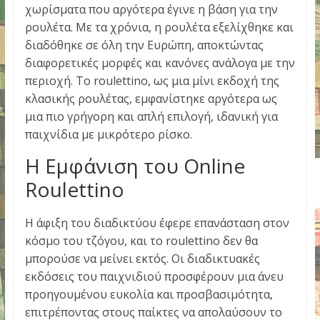
χωρίσματα που αργότερα έγινε η βάση για την
ρουλέτα. Με τα χρόνια, η ρουλέτα εξελίχθηκε και
διαδόθηκε σε όλη την Ευρώπη, αποκτώντας
διαφορετικές μορφές και κανόνες ανάλογα με την
περιοχή. Το
roulettino
, ως μια μίνι εκδοχή της
κλασικής ρουλέτας, εμφανίστηκε αργότερα ως
μια πιο γρήγορη και απλή επιλογή, ιδανική για
παιχνίδια με μικρότερο ρίσκο.
Η Εμφάνιση του Online
Roulettino
Η άφιξη του διαδικτύου έφερε επανάσταση στον
κόσμο του τζόγου, και το
roulettino
δεν θα
μπορούσε να μείνει εκτός. Οι διαδικτυακές
εκδόσεις του παιχνιδιού προσφέρουν μια άνευ
προηγουμένου ευκολία και προσβασιμότητα,
επιτρέποντας στους παίκτες να απολαύσουν το