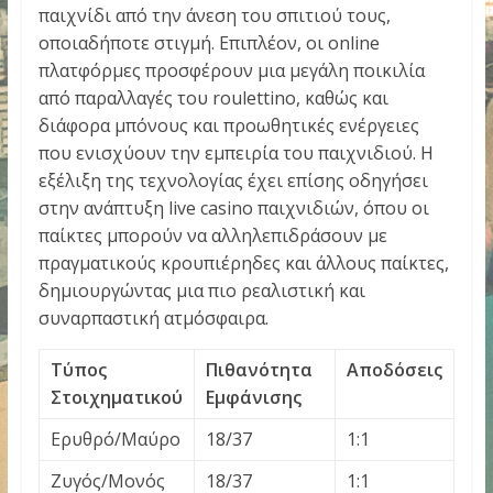
παιχνίδι από την άνεση του σπιτιού τους,
οποιαδήποτε στιγμή. Επιπλέον, οι online
πλατφόρμες προσφέρουν μια μεγάλη ποικιλία
από παραλλαγές του
roulettino
, καθώς και
διάφορα μπόνους και προωθητικές ενέργειες
που ενισχύουν την εμπειρία του παιχνιδιού. Η
εξέλιξη της τεχνολογίας έχει επίσης οδηγήσει
στην ανάπτυξη live casino παιχνιδιών, όπου οι
παίκτες μπορούν να αλληλεπιδράσουν με
πραγματικούς κρουπιέρηδες και άλλους παίκτες,
δημιουργώντας μια πιο ρεαλιστική και
συναρπαστική ατμόσφαιρα.
Τύπος
Πιθανότητα
Αποδόσεις
Στοιχηματικού
Εμφάνισης
Ερυθρό/Μαύρο
18/37
1:1
Ζυγός/Μονός
18/37
1:1