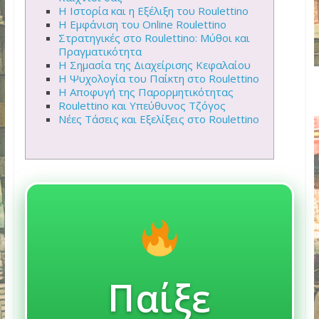
Η Ιστορία και η Εξέλιξη του Roulettino
Η Εμφάνιση του Online Roulettino
Στρατηγικές στο Roulettino: Μύθοι και
Πραγματικότητα
Η Σημασία της Διαχείρισης Κεφαλαίου
Η Ψυχολογία του Παίκτη στο Roulettino
Η Αποφυγή της Παρορμητικότητας
Roulettino και Υπεύθυνος Τζόγος
Νέες Τάσεις και Εξελίξεις στο Roulettino
Παίξε