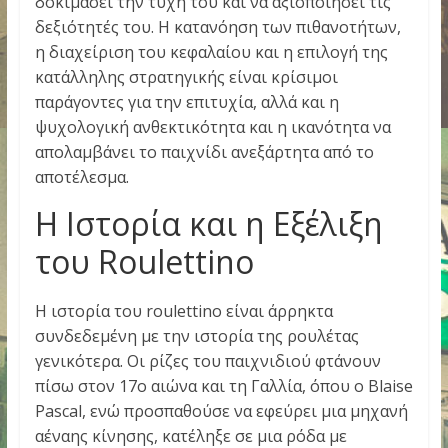
δοκιμάσει την τύχη του και να αξιοποιήσει τις
δεξιότητές του. Η κατανόηση των πιθανοτήτων,
η διαχείριση του κεφαλαίου και η επιλογή της
κατάλληλης στρατηγικής είναι κρίσιμοι
παράγοντες για την επιτυχία, αλλά και η
ψυχολογική ανθεκτικότητα και η ικανότητα να
απολαμβάνει το παιχνίδι ανεξάρτητα από το
αποτέλεσμα.
Η Ιστορία και η Εξέλιξη
του Roulettino
Η ιστορία του
roulettino
είναι άρρηκτα
συνδεδεμένη με την ιστορία της ρουλέτας
γενικότερα. Οι ρίζες του παιχνιδιού φτάνουν
πίσω στον 17ο αιώνα και τη Γαλλία, όπου ο Blaise
Pascal, ενώ προσπαθούσε να εφεύρει μια μηχανή
αέναης κίνησης, κατέληξε σε μια ρόδα με