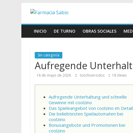
Skip
Farmacia
to
content
Sabio
INICIO
DE TURNO
OBRAS SOCIALES
MED
Farmacia
Sabio
Sin categoría
Aufregende Unterhalt
16 de mayo de 2026
tonchizerodos
18 Views
Aufregende Unterhaltung und schnelle
Gewinne mit coolzino
Das Spieleangebot von coolzino im Detail
Die beliebtesten Spielautomaten bei
coolzino
Bonusangebote und Promotionen bei
coolzino