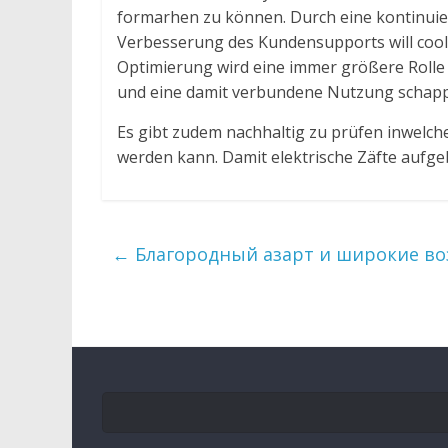
formarhen zu können. Durch eine kontinuier
Verbesserung des Kundensupports will cool
Optimierung wird eine immer größere Rolle
und eine damit verbundene Nutzung schap
Es gibt zudem nachhaltig zu prüfen inwelch
werden kann. Damit elektrische Zäfte aufg
←
Благородный азарт и широкие во