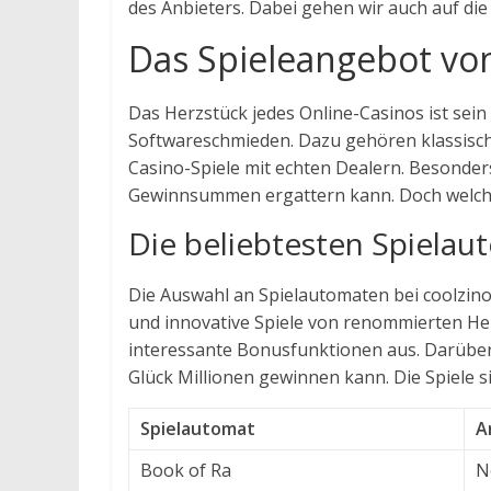
des Anbieters. Dabei gehen wir auch auf di
Das Spieleangebot von
Das Herzstück jedes Online-Casinos ist sein
Softwareschmieden. Dazu gehören klassische
Casino-Spiele mit echten Dealern. Besonder
Gewinnsummen ergattern kann. Doch welche S
Die beliebtesten Spielau
Die Auswahl an Spielautomaten bei coolzino 
und innovative Spiele von renommierten Her
interessante Bonusfunktionen aus. Darüber
Glück Millionen gewinnen kann. Die Spiele s
Spielautomat
A
Book of Ra
N