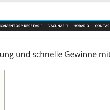
ICAMENTOS Y RECETAS
VACUNAS
HORARIO
CONTAC
ung und schnelle Gewinne mit