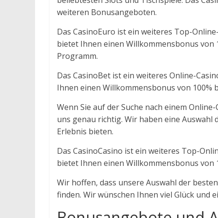
beliebtesten Slots und Tischspiele. Das Ca
weiteren Bonusangeboten.
Das CasinoEuro ist ein weiteres Top-Online
bietet Ihnen einen Willkommensbonus von 1
Programm.
Das CasinoBet ist ein weiteres Online-Casin
Ihnen einen Willkommensbonus von 100% bi
Wenn Sie auf der Suche nach einem Online-Ca
uns genau richtig. Wir haben eine Auswahl d
Erlebnis bieten.
Das CasinoCasino ist ein weiteres Top-Onli
bietet Ihnen einen Willkommensbonus von 1
Wir hoffen, dass unsere Auswahl der besten 
finden. Wir wünschen Ihnen viel Glück und ei
Bonusangebote und Ak