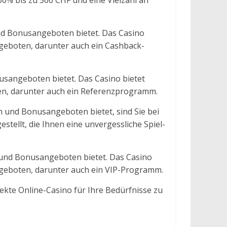
0% bis zu 500 CHF und eine Vielzahl an
und Bonusangeboten bietet. Das Casino
geboten, darunter auch ein Cashback-
nusangeboten bietet. Das Casino bietet
en, darunter auch ein Referenzprogramm.
en und Bonusangeboten bietet, sind Sie bei
tellt, die Ihnen eine unvergessliche Spiel-
n und Bonusangeboten bietet. Das Casino
ngeboten, darunter auch ein VIP-Programm.
ekte Online-Casino für Ihre Bedürfnisse zu