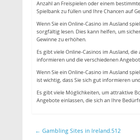
Anzahl an Freispielen oder einem bestimmte
Spielbank zu füllen und Ihre Chancen auf G
Wenn Sie ein Online-Casino im Ausland spiel
sorgfältig lesen. Dies kann helfen, um sich
Gewinne zu erhöhen.
Es gibt viele Online-Casinos im Ausland, die
informieren und die verschiedenen Angebote
Wenn Sie ein Online-Casino im Ausland spiel
ist wichtig, dass Sie sich gut informieren u
Es gibt viele Möglichkeiten, um attraktive 
Angebote einlassen, die sich an Ihre Bedürf
←
Gambling Sites in Ireland.512