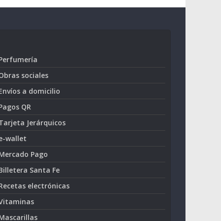
Perfumería
Obras sociales
Envíos a domicilio
Pagos QR
Tarjeta Jerárquicos
e-wallet
Mercado Pago
Billetera Santa Fe
Recetas electrónicas
Vitaminas
Mascarillas