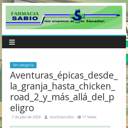
Skip
to
content
Farmacia
Sabio
Sin categoría
Farmacia
Aventuras_épicas_desde_
Sabio
la_granja_hasta_chicken_
road_2_y_más_allá_del_p
eligro
7 de julio de 2026
tonchizerodos
17 Views