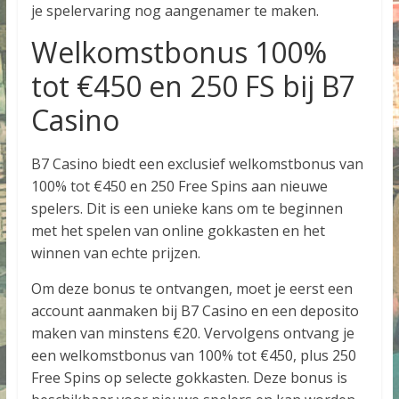
je spelervaring nog aangenamer te maken.
Welkomstbonus 100%
tot €450 en 250 FS bij B7
Casino
B7 Casino biedt een exclusief welkomstbonus van
100% tot €450 en 250 Free Spins aan nieuwe
spelers. Dit is een unieke kans om te beginnen
met het spelen van online gokkasten en het
winnen van echte prijzen.
Om deze bonus te ontvangen, moet je eerst een
account aanmaken bij B7 Casino en een deposito
maken van minstens €20. Vervolgens ontvang je
een welkomstbonus van 100% tot €450, plus 250
Free Spins op selecte gokkasten. Deze bonus is