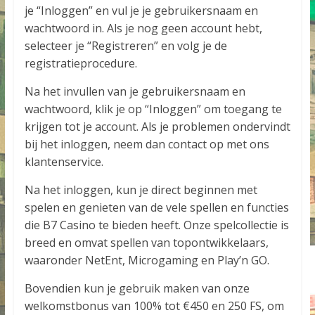
je “Inloggen” en vul je je gebruikersnaam en
wachtwoord in. Als je nog geen account hebt,
selecteer je “Registreren” en volg je de
registratieprocedure.
Na het invullen van je gebruikersnaam en
wachtwoord, klik je op “Inloggen” om toegang te
krijgen tot je account. Als je problemen ondervindt
bij het inloggen, neem dan contact op met ons
klantenservice.
Na het inloggen, kun je direct beginnen met
spelen en genieten van de vele spellen en functies
die B7 Casino te bieden heeft. Onze spelcollectie is
breed en omvat spellen van topontwikkelaars,
waaronder NetEnt, Microgaming en Play’n GO.
Bovendien kun je gebruik maken van onze
welkomstbonus van 100% tot €450 en 250 FS, om