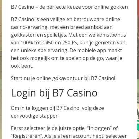
B7 Casino – de perfecte keuze voor online gokken
B7 Casino is een veilige en betrouwbare online
casino-ervaring, met een breed aanbod aan
gokkasten en spelletjes. Met een welkomstbonus
van 100% tot €450 en 250 FS, kun je genieten van
een unieke spelervaring. De mobiele app maakt
het ook mogelijk om te spelen op de go, waar je
ook bent.
Start nu je online gokavontuur bij B7 Casino!
Login bij B7 Casino
Om in te loggen bij B7 Casino, volg deze
eenvoudige stappen:
Eerst selecteer je de juiste optie: “Inloggen” of
“Registreren”. Als je al een account hebt, selecteer