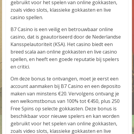
gebruikt voor het spelen van online gokkasten,
zoals video slots, klassieke gokkasten en live
casino spellen.
B7 Casino is een veilig en betrouwbaar online
casino, dat is geautoriseerd door de Nederlandse
Kansspelautoriteit (KSA). Het casino biedt een
breed scala aan online gokkasten en live casino
spellen, en heeft een goede reputatie bij spelers
en critici.
Om deze bonus te ontvangen, moet je eerst een
account aanmaken bij B7 Casino en een deposito
maken van minstens €20. Vervolgens ontvang je
een welkomstbonus van 100% tot €450, plus 250
Free Spins op selecte gokkasten. Deze bonus is
beschikbaar voor nieuwe spelers en kan worden
gebruikt voor het spelen van online gokkasten,
zoals video slots, klassieke gokkasten en live