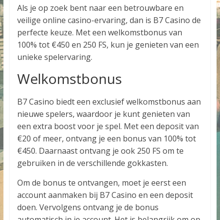
Als je op zoek bent naar een betrouwbare en
veilige online casino-ervaring, dan is B7 Casino de
perfecte keuze. Met een welkomstbonus van
100% tot €450 en 250 FS, kun je genieten van een
unieke spelervaring.
Welkomstbonus
B7 Casino biedt een exclusief welkomstbonus aan
nieuwe spelers, waardoor je kunt genieten van
een extra boost voor je spel. Met een deposit van
€20 of meer, ontvang je een bonus van 100% tot
€450. Daarnaast ontvang je ook 250 FS om te
gebruiken in de verschillende gokkasten.
Om de bonus te ontvangen, moet je eerst een
account aanmaken bij B7 Casino en een deposit
doen. Vervolgens ontvang je de bonus
automatisch in je account. Het is belangrijk om op