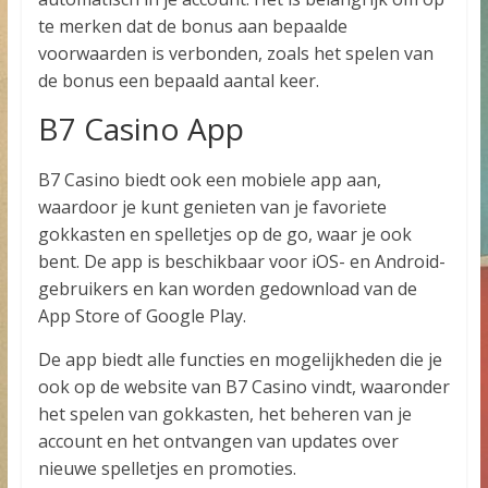
te merken dat de bonus aan bepaalde
voorwaarden is verbonden, zoals het spelen van
de bonus een bepaald aantal keer.
B7 Casino App
B7 Casino biedt ook een mobiele app aan,
waardoor je kunt genieten van je favoriete
gokkasten en spelletjes op de go, waar je ook
bent. De app is beschikbaar voor iOS- en Android-
gebruikers en kan worden gedownload van de
App Store of Google Play.
De app biedt alle functies en mogelijkheden die je
ook op de website van B7 Casino vindt, waaronder
het spelen van gokkasten, het beheren van je
account en het ontvangen van updates over
nieuwe spelletjes en promoties.