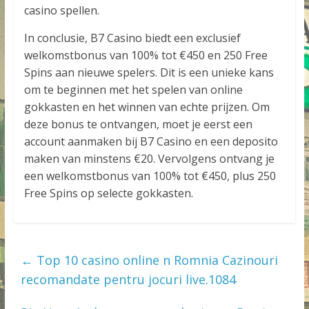
casino spellen.
In conclusie, B7 Casino biedt een exclusief
welkomstbonus van 100% tot €450 en 250 Free
Spins aan nieuwe spelers. Dit is een unieke kans
om te beginnen met het spelen van online
gokkasten en het winnen van echte prijzen. Om
deze bonus te ontvangen, moet je eerst een
account aanmaken bij B7 Casino en een deposito
maken van minstens €20. Vervolgens ontvang je
een welkomstbonus van 100% tot €450, plus 250
Free Spins op selecte gokkasten.
←
Top 10 casino online n Romnia Cazinouri
recomandate pentru jocuri live.1084