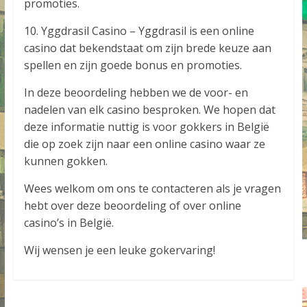
promoties.
10. Yggdrasil Casino – Yggdrasil is een online
casino dat bekendstaat om zijn brede keuze aan
spellen en zijn goede bonus en promoties.
In deze beoordeling hebben we de voor- en
nadelen van elk casino besproken. We hopen dat
deze informatie nuttig is voor gokkers in België
die op zoek zijn naar een online casino waar ze
kunnen gokken.
Wees welkom om ons te contacteren als je vragen
hebt over deze beoordeling of over online
casino’s in België.
Wij wensen je een leuke gokervaring!