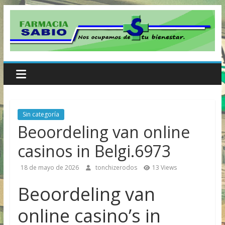
Skip
to
content
Farmacia
Sabio
Sin categoría
Farmacia
Beoordeling van online
Sabio
casinos in Belgi.6973
18 de mayo de 2026
tonchizerodos
13 Views
Beoordeling van
online casino’s in