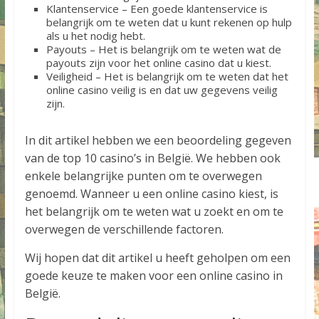
Klantenservice – Een goede klantenservice is
belangrijk om te weten dat u kunt rekenen op hulp
als u het nodig hebt.
Payouts – Het is belangrijk om te weten wat de
payouts zijn voor het online casino dat u kiest.
Veiligheid – Het is belangrijk om te weten dat het
online casino veilig is en dat uw gegevens veilig
zijn.
In dit artikel hebben we een beoordeling gegeven
van de top 10 casino’s in België. We hebben ook
enkele belangrijke punten om te overwegen
genoemd. Wanneer u een online casino kiest, is
het belangrijk om te weten wat u zoekt en om te
overwegen de verschillende factoren.
Wij hopen dat dit artikel u heeft geholpen om een
goede keuze te maken voor een online casino in
België.