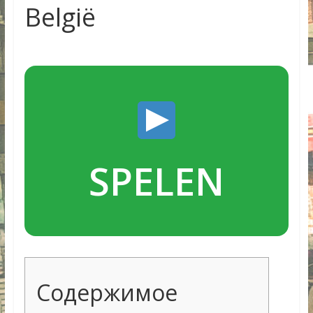
België
SPELEN
Содержимое