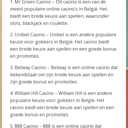
1. Mr Green Casino – Dit casino is een van de
meest populaire online casino’s in België. Het
biedt een brede keuze aan spellen, waaronder
slots, blackjack en roulette.
2. Unibet Casino – Unibet is een andere populaire
keuze voor gokkers in België. Het casino biedt
een brede keuze aan spellen en een goede bonus
en promoties.
3. Betway Casino – Betway is een online casino dat
bekendstaat om zijn brede keuze aan spellen en
zijn goede bonus en promoties.
4. William Hill Casino – William Hill is een andere
populaire keuze voor gokkers in België. Het
casino biedt een brede keuze aan spellen en een
goede bonus en promoties.
5. 888 Casino – 888 is een online casino dat