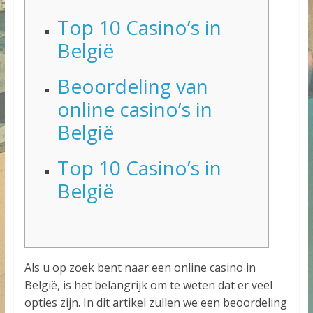
Top 10 Casino’s in
België
Beoordeling van
online casino’s in
België
Top 10 Casino’s in
België
Als u op zoek bent naar een online casino in
België, is het belangrijk om te weten dat er veel
opties zijn. In dit artikel zullen we een beoordeling