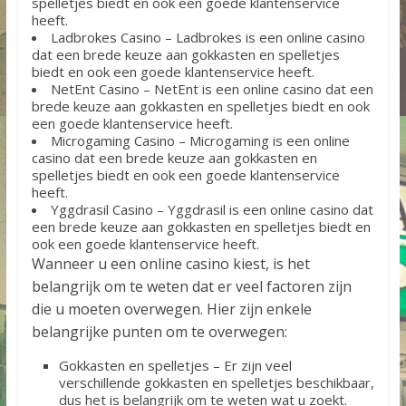
spelletjes biedt en ook een goede klantenservice
heeft.
Ladbrokes Casino – Ladbrokes is een online casino
dat een brede keuze aan gokkasten en spelletjes
biedt en ook een goede klantenservice heeft.
NetEnt Casino – NetEnt is een online casino dat een
brede keuze aan gokkasten en spelletjes biedt en ook
een goede klantenservice heeft.
Microgaming Casino – Microgaming is een online
casino dat een brede keuze aan gokkasten en
spelletjes biedt en ook een goede klantenservice
heeft.
Yggdrasil Casino – Yggdrasil is een online casino dat
een brede keuze aan gokkasten en spelletjes biedt en
ook een goede klantenservice heeft.
Wanneer u een online casino kiest, is het
belangrijk om te weten dat er veel factoren zijn
die u moeten overwegen. Hier zijn enkele
belangrijke punten om te overwegen:
Gokkasten en spelletjes – Er zijn veel
verschillende gokkasten en spelletjes beschikbaar,
dus het is belangrijk om te weten wat u zoekt.