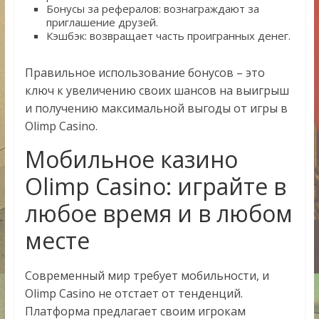
Бонусы за рефералов: вознаграждают за
приглашение друзей.
Кэшбэк: возвращает часть проигранных денег.
Правильное использование бонусов – это
ключ к увеличению своих шансов на выигрыш
и получению максимальной выгоды от игры в
Olimp Casino.
Мобильное казино
Olimp Casino: играйте в
любое время и в любом
месте
Современный мир требует мобильности, и
Olimp Casino не отстает от тенденций.
Платформа предлагает своим игрокам