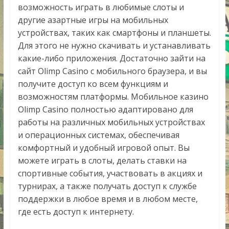
возможность играть в любимые слоты и
другие азартные игры на мобильных
устройствах, таких как смартфоны и планшеты.
Для этого не нужно скачивать и устанавливать
какие-либо приложения. Достаточно зайти на
сайт Olimp Casino с мобильного браузера, и вы
получите доступ ко всем функциям и
возможностям платформы. Мобильное казино
Olimp Casino полностью адаптировано для
работы на различных мобильных устройствах
и операционных системах, обеспечивая
комфортный и удобный игровой опыт. Вы
можете играть в слоты, делать ставки на
спортивные события, участвовать в акциях и
турнирах, а также получать доступ к службе
поддержки в любое время и в любом месте,
где есть доступ к интернету.