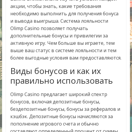
акции, чтобы знать, какие требования
необходимо выполнить для получения бонуса
и вывода выигрыша. Система лояльности
Olimp Casino позволяет получать
дополнительные бонусы и привилегии за
активную игру. Чем больше вы играете, тем
выше ваш статус в системе лояльности и тем
более выгодные условия вам предоставляются.
Виды бонусов и как их
правильно использовать
Olimp Casino предлагает широкий спектр
бонусов, включая депозитные бонусы,
бездепозитные бонусы, бонусы за рефералов и
кэшбэк. Депозитные бонусы начисляются за
пополнение игрового счета и обычно
составляют определенный процент от суммы