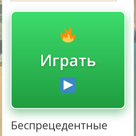
Играть
Беспрецедентные