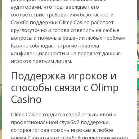
аудиторами, что подтверждает его
соответствие требованиям безопасности.
Служба поддержки Olimp Casino работает
круглосуточно и готова ответить на любые
вопросы и помочь в решении любых проблем.
Казино соблюдает строгие правила
конфиденциальности и не передает данные
игроков третьим лицам.
Поддержка игроков и
способы связи с Olimp
Casino
Olimp Casino гордится своей отзывчивой и
профессиональной службой поддержки,
которая готова помочь игрокам в любое
время. Связаться со службой поддержки можно