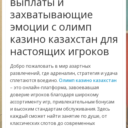
выплаты и
захватывающие
эмоции с олимп
казино казахстан для
настоящих игроков
Добро пожаловать в мир азартных
развлечений, где адреналин, стратегия и удача
сплетаются воедино.
Олимп казино казахстан
– это онлайн-платформа, завоевавшая
доверие игроков благодаря широкому
ассортименту игр, привлекательным бонусам
и высоким стандартам обслуживания. Здесь
каждый сможет найти занятие по душе, от
классических слотов до современных