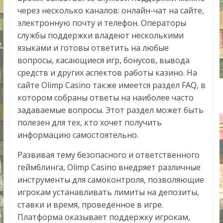
через несколько каналов: онлайн-чат на сайте,
электронную почту и телефон. Операторы
службы поддержки владеют несколькими
языками и готовы ответить на любые
вопросы, касающиеся игр, бонусов, вывода
средств и других аспектов работы казино. На
сайте Olimp Casino также имеется раздел FAQ, в
котором собраны ответы на наиболее часто
задаваемые вопросы. Этот раздел может быть
полезен для тех, кто хочет получить
информацию самостоятельно.
Развивая тему безопасного и ответственного
геймблинга, Olimp Casino внедряет различные
инструменты для самоконтроля, позволяющие
игрокам устанавливать лимиты на депозиты,
ставки и время, проведенное в игре.
Платформа оказывает поддержку игрокам,