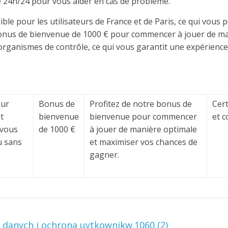
e 24h/24 pour vous aider en cas de problème.
nible pour les utilisateurs de France et de Paris, ce qui vou
nus de bienvenue de 1000 € pour commencer à jouer de mani
 organismes de contrôle, ce qui vous garantit une expérienc
our
Bonus de
Profitez de notre bonus de
Cert
t
bienvenue
bienvenue pour commencer
et c
 vous
de 1000 €
à jouer de manière optimale
u sans
et maximiser vos chances de
gagner.
 danych i ochrona uytkownikw.1060 (2)