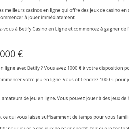
es meilleurs casinos en ligne qui offre des jeux de casino en
t commencer à jouer immédiatement.
ez-vous à Betify Casino en Ligne et commencez à gagner de l’
1000 €
en ligne avec Betify ? Vous avez 1000 € à votre disposition 
ommencer votre jeu en ligne. Vous obtiendrez 1000 € pour jou
s amateurs de jeu en ligne. Vous pouvez jouer à des jeux de ha
 ce qui vous laisse suffisamment de temps pour vous familiari
y pour jouer à des jeux de paris sportif, tels que le football,