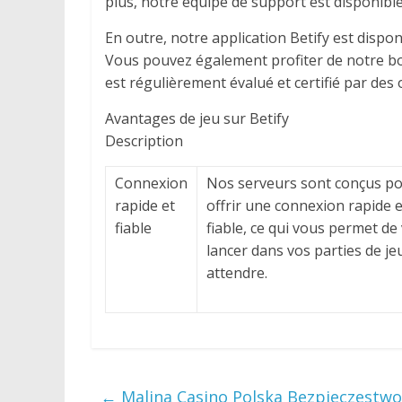
plus, notre équipe de support est disponibl
En outre, notre application Betify est dispo
Vous pouvez également profiter de notre bo
est régulièrement évalué et certifié par des
Avantages de jeu sur Betify
Description
Connexion
Nos serveurs sont conçus p
rapide et
offrir une connexion rapide e
fiable
fiable, ce qui vous permet de
lancer dans vos parties de je
attendre.
←
Malina Casino Polska Bezpieczestwo