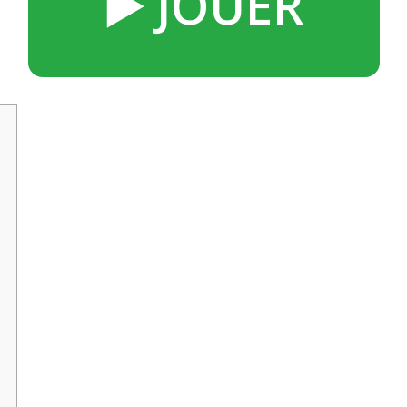
▶️ JOUER