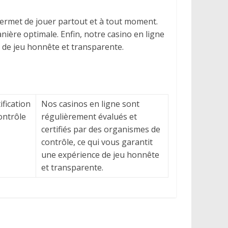
s permet de jouer partout et à tout moment.
ère optimale. Enfin, notre casino en ligne
e de jeu honnête et transparente.
ification
Nos casinos en ligne sont
ontrôle
régulièrement évalués et
certifiés par des organismes de
contrôle, ce qui vous garantit
une expérience de jeu honnête
et transparente.