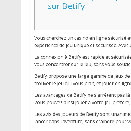
sur Betify
Vous cherchez un casino en ligne sécurisé et
expérience de jeu unique et sécurisée. Av
La connexion à Betify est rapide et sécurisé
vous concentrer sur le jeu, sans vous soucie
Betify propose une large gamme de jeux de ca
trouver le jeu qui vous plaît, et jouer en lig
Les avantages de Betify ne s’arrêtent pas l
Vous pouvez ainsi jouer à votre jeu préféré
Les avis des joueurs de Betify sont unanimes 
lancer dans l’aventure, sans craindre pour vo