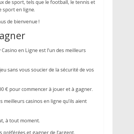
 de sport, tels que le football, le tennis et
e sport en ligne.
nus de bienvenue !
Gagner
 Casino en Ligne est l’un des meilleurs
jeu sans vous soucier de la sécurité de vos
00 € pour commencer à jouer et à gagner.
s meilleurs casinos en ligne qu’ils aient
ut, à tout moment.
es préférées et gagner de l’argent.