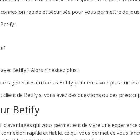
 une connexion rapide et sécurisée pour vous permettre de joue
etify :
tif
ec Betify ? Alors n’hésitez plus !
ns générales du bonus Betify pour en savoir plus sur les règ
client de Betify si vous avez des questions ou des préoccup
ur Betify
ail d’avantages qui vous permettent de vivre une expérience d
connexion rapide et fiable, ce qui vous permet de vous lanc