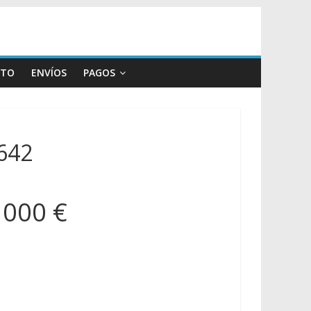
CTO
ENVÍOS
PAGOS
2642
1000 €