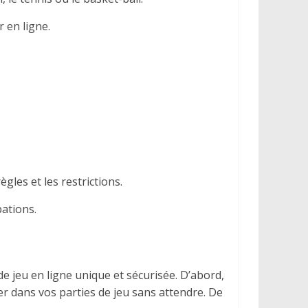
r en ligne.
les et les restrictions.
ations.
e jeu en ligne unique et sécurisée. D’abord,
er dans vos parties de jeu sans attendre. De