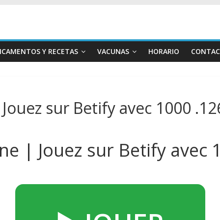
ICAMENTOS Y RECETAS
VACUNAS
HORARIO
CONTA
 Jouez sur Betify avec 1000 .1
ne | Jouez sur Betify avec 