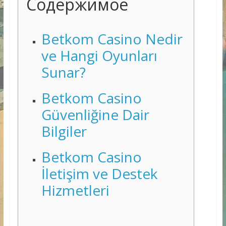
Содержимое
Betkom Casino Nedir
ve Hangi Oyunları
Sunar?
Betkom Casino
Güvenliğine Dair
Bilgiler
Betkom Casino
İletişim ve Destek
Hizmetleri