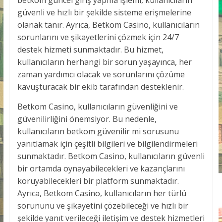
güvenli ve hızlı bir şekilde sisteme erişmelerine
olanak tanır. Ayrıca, Betkom Casino, kullanıcıların
sorunlarını ve şikayetlerini çözmek için 24/7
destek hizmeti sunmaktadır. Bu hizmet,
kullanıcıların herhangi bir sorun yaşayınca, her
zaman yardımcı olacak ve sorunlarını çözüme
kavuşturacak bir ekib tarafından desteklenir.
Betkom Casino, kullanıcıların güvenliğini ve
güvenilirliğini önemsiyor. Bu nedenle,
kullanıcıların betkom güvenilir mi sorusunu
yanıtlamak için çeşitli bilgileri ve bilgilendirmeleri
sunmaktadır. Betkom Casino, kullanıcıların güvenli
bir ortamda oynayabilecekleri ve kazançlarını
koruyabilecekleri bir platform sunmaktadır.
Ayrıca, Betkom Casino, kullanıcıların her türlü
sorununu ve şikayetini çözebileceği ve hızlı bir
şekilde yanıt verileceği iletişim ve destek hizmetleri