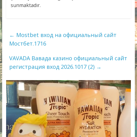
sunmaktadır.
←
Mostbet вход на официальный сайт
Мостбет.1716
VAVADA Вавада казино официальный сайт
регистрация вход 2026.1017 (2)
→