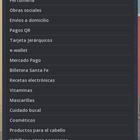
Perfumería
Obras sociales
Envíos a domicilio
Pagos QR
Tarjeta Jerárquicos
e-wallet
Mercado Pago
Billetera Santa Fe
Recetas electrónicas
Vitaminas
Mascarillas
Cuidado bucal
Cosméticos
Productos para el cabello