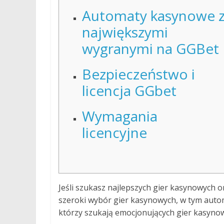
Automaty kasynowe 
największymi
wygranymi na GGBet
Bezpieczeństwo i
licencja GGbet
Wymagania
licencyjne
Jeśli szukasz najlepszych gier kasynowych 
szeroki wybór gier kasynowych, w tym automa
którzy szukają emocjonujących gier kasynow