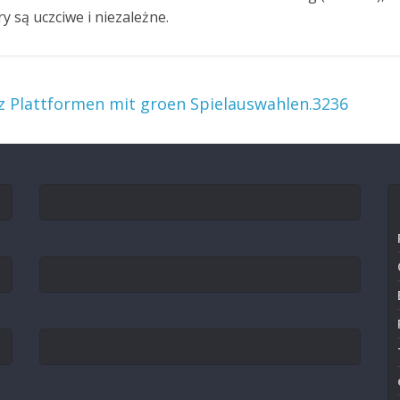
y są uczciwe i niezależne.
z Plattformen mit groen Spielauswahlen.3236