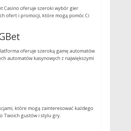
et Casino oferuje szeroki wybór gier
ych ofert i promocji, które mogą pomóc Ci
GGBet
 platforma oferuje szeroką gamę automatów
zych automatów kasynowych z największymi
kcjami, które mogą zainteresować każdego
 Twoich gustów i stylu gry.