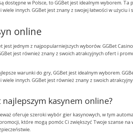
 są dostępne w Polsce, to GGBet jest idealnym wyborem. Ta 
 wiele innych. GGBet jest znany z swojej łatwości w użyciu i 
yn online
Bet jest jednym z najpopularniejszych wyborów. GGBet Casin
. GGBet jest również znany z swoich atrakcyjnych ofert i pr
najlepsze warunki do gry, GGBet jest idealnym wyborem. GGB
i wiele innych. GGBet jest również znany z swoich atrakcyjn
t najlepszym kasynem online?
waż oferuje szeroki wybór gier kasynowych, w tym automaty,
i promocji, które mogą pomóc Ci zwiększyć Twoje szanse na 
zpieczeństwie.