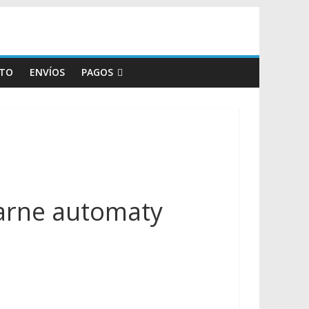
TO
ENVÍOS
PAGOS
larne automaty