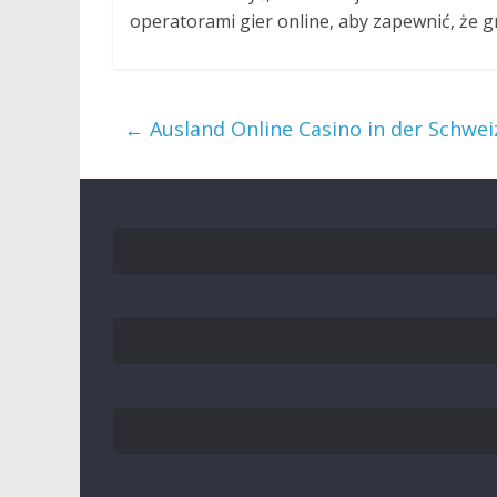
operatorami gier online, aby zapewnić, że gr
←
Ausland Online Casino in der Schwei