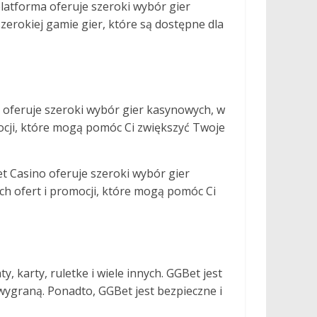
platforma oferuje szeroki wybór gier
szerokiej gamie gier, które są dostępne dla
o oferuje szeroki wybór gier kasynowych, w
omocji, które mogą pomóc Ci zwiększyć Twoje
et Casino oferuje szeroki wybór gier
ych ofert i promocji, które mogą pomóc Ci
 karty, ruletke i wiele innych. GGBet jest
wygraną. Ponadto, GGBet jest bezpieczne i