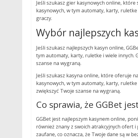
Jeśli szukasz gier kasynowych online, które
kasynowych, w tym automaty, karty, ruletke i
graczy.
Wybór najlepszych kas
Jeśli szukasz najlepszych kasyn online, GG
tym automaty, karty, ruletke i wiele innych
szanse na wygraną.
Jeśli szukasz kasyna online, które oferuje 
kasynowych, w tym automaty, karty, ruletke 
zwiększyć Twoje szanse na wygraną.
Co sprawia, że GGBet jes
GGBet jest najlepszym kasynem online, ponie
również znany z swoich atrakcyjnych ofert 
zaufane, co oznacza, że Twoje dane są w be