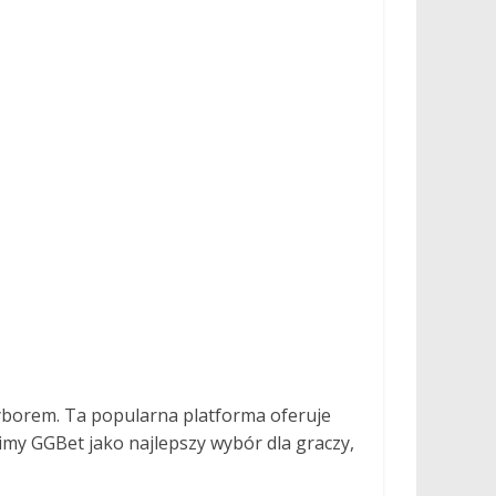
wyborem. Ta popularna platforma oferuje
imy GGBet jako najlepszy wybór dla graczy,