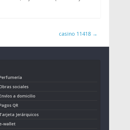
casino 11418
→
Perfumería
Obras sociales
Envíos a domicilio
Pagos QR
Tarjeta Jerárquicos
e-wallet