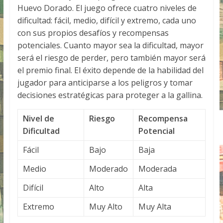
Huevo Dorado. El juego ofrece cuatro niveles de
dificultad: fácil, medio, difícil y extremo, cada uno
con sus propios desafíos y recompensas
potenciales. Cuanto mayor sea la dificultad, mayor
será el riesgo de perder, pero también mayor será
el premio final. El éxito depende de la habilidad del
jugador para anticiparse a los peligros y tomar
decisiones estratégicas para proteger a la gallina.
Nivel de
Riesgo
Recompensa
Dificultad
Potencial
Fácil
Bajo
Baja
Medio
Moderado
Moderada
Difícil
Alto
Alta
Extremo
Muy Alto
Muy Alta