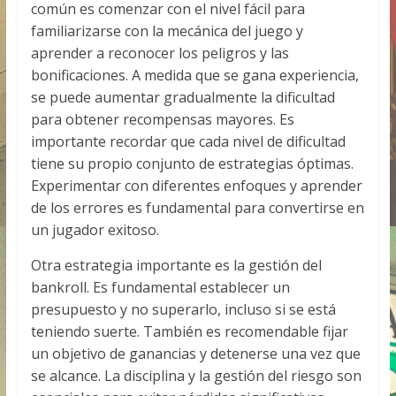
común es comenzar con el nivel fácil para
familiarizarse con la mecánica del juego y
aprender a reconocer los peligros y las
bonificaciones. A medida que se gana experiencia,
se puede aumentar gradualmente la dificultad
para obtener recompensas mayores. Es
importante recordar que cada nivel de dificultad
tiene su propio conjunto de estrategias óptimas.
Experimentar con diferentes enfoques y aprender
de los errores es fundamental para convertirse en
un jugador exitoso.
Otra estrategia importante es la gestión del
bankroll. Es fundamental establecer un
presupuesto y no superarlo, incluso si se está
teniendo suerte. También es recomendable fijar
un objetivo de ganancias y detenerse una vez que
se alcance. La disciplina y la gestión del riesgo son