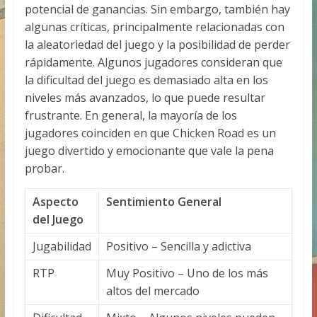
potencial de ganancias. Sin embargo, también hay
algunas críticas, principalmente relacionadas con
la aleatoriedad del juego y la posibilidad de perder
rápidamente. Algunos jugadores consideran que
la dificultad del juego es demasiado alta en los
niveles más avanzados, lo que puede resultar
frustrante. En general, la mayoría de los
jugadores coinciden en que Chicken Road es un
juego divertido y emocionante que vale la pena
probar.
Aspecto
Sentimiento General
del Juego
Jugabilidad
Positivo – Sencilla y adictiva
RTP
Muy Positivo – Uno de los más
altos del mercado