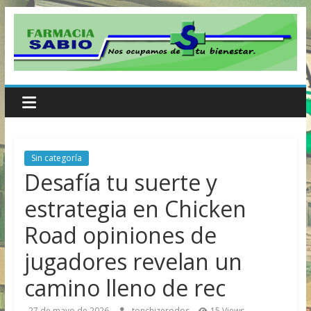
Skip
to
content
Farmacia
Sabio
Sin categoría
Farmacia
Desafía tu suerte y
Sabio
estrategia en Chicken
Road opiniones de
jugadores revelan un
camino lleno de rec
27 de mayo de 2026
tonchizerodos
15 Views