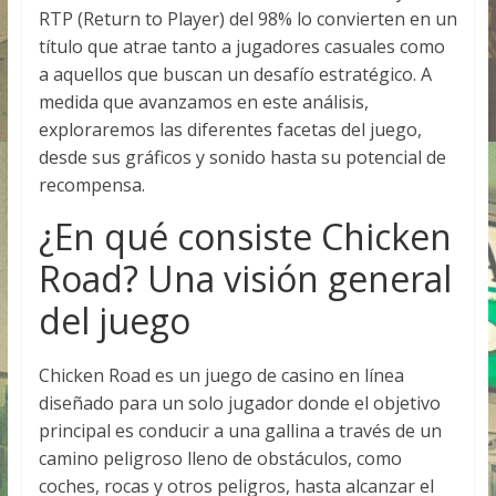
RTP (Return to Player) del 98% lo convierten en un
título que atrae tanto a jugadores casuales como
a aquellos que buscan un desafío estratégico. A
medida que avanzamos en este análisis,
exploraremos las diferentes facetas del juego,
desde sus gráficos y sonido hasta su potencial de
recompensa.
¿En qué consiste Chicken
Road? Una visión general
del juego
Chicken Road es un juego de casino en línea
diseñado para un solo jugador donde el objetivo
principal es conducir a una gallina a través de un
camino peligroso lleno de obstáculos, como
coches, rocas y otros peligros, hasta alcanzar el