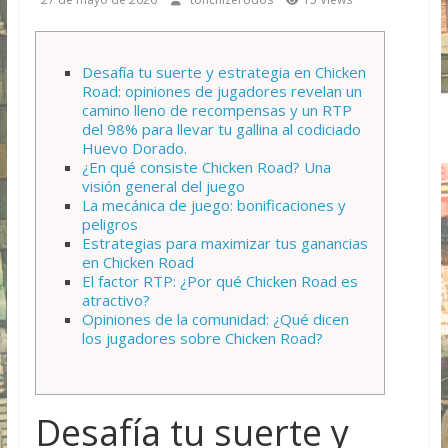
Desafía tu suerte y estrategia en Chicken
Road: opiniones de jugadores revelan un
camino lleno de recompensas y un RTP
del 98% para llevar tu gallina al codiciado
Huevo Dorado.
¿En qué consiste Chicken Road? Una
visión general del juego
La mecánica de juego: bonificaciones y
peligros
Estrategias para maximizar tus ganancias
en Chicken Road
El factor RTP: ¿Por qué Chicken Road es
atractivo?
Opiniones de la comunidad: ¿Qué dicen
los jugadores sobre Chicken Road?
Desafía tu suerte y