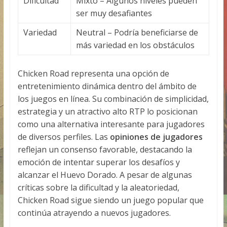
Dificultad
Mixto – Algunos niveles pueden
ser muy desafiantes
Variedad
Neutral – Podría beneficiarse de
más variedad en los obstáculos
Chicken Road representa una opción de
entretenimiento dinámica dentro del ámbito de
los juegos en línea. Su combinación de simplicidad,
estrategia y un atractivo alto RTP lo posicionan
como una alternativa interesante para jugadores
de diversos perfiles. Las
opiniones de jugadores
reflejan un consenso favorable, destacando la
emoción de intentar superar los desafíos y
alcanzar el Huevo Dorado. A pesar de algunas
críticas sobre la dificultad y la aleatoriedad,
Chicken Road sigue siendo un juego popular que
continúa atrayendo a nuevos jugadores.