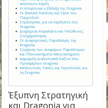
Απίστευτα Κέρδη
Η Ιστορία και η Εξέλιξη της Dragonia
Οι Βασικοί Κανόνες και Όροι του
Παιχνιδιού
Στρατηγικές για να Κερδίσετε στη
Dragonia
Διαχείριση Κεφαλαίου και Υπεύθυνος
Στοιχηματισμός
Οι Διαφορετικές Παραλλαγές της
Dragonia
Σύγκριση των Διαφόρων Παραλλαγών
και Πλεονεκτήματα-Μειονεκτήματα
Δημοφιλή Διαδικτυακά Καζίνο που
Προσφέρουν Dragonia
Μελλοντικές Τάσεις και Προοπτικές για
τη Dragonia
Έξυπνη Στρατηγική
και Dragonia για