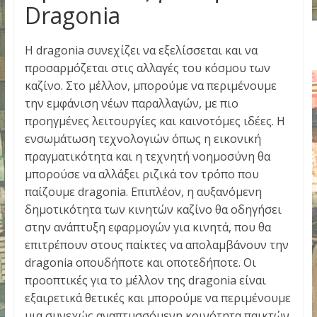
Dragonia
Η dragonia συνεχίζει να εξελίσσεται και να
προσαρμόζεται στις αλλαγές του κόσμου των
καζίνο. Στο μέλλον, μπορούμε να περιμένουμε
την εμφάνιση νέων παραλλαγών, με πιο
προηγμένες λειτουργίες και καινοτόμες ιδέες. Η
ενσωμάτωση τεχνολογιών όπως η εικονική
πραγματικότητα και η τεχνητή νοημοσύνη θα
μπορούσε να αλλάξει ριζικά τον τρόπο που
παίζουμε dragonia. Επιπλέον, η αυξανόμενη
δημοτικότητα των κινητών καζίνο θα οδηγήσει
στην ανάπτυξη εφαρμογών για κινητά, που θα
επιτρέπουν στους παίκτες να απολαμβάνουν την
dragonia οπουδήποτε και οποτεδήποτε. Οι
προοπτικές για το μέλλον της dragonia είναι
εξαιρετικά θετικές και μπορούμε να περιμένουμε
μια συνεχώς αναπτυσσόμενη κοινότητα παικτών.