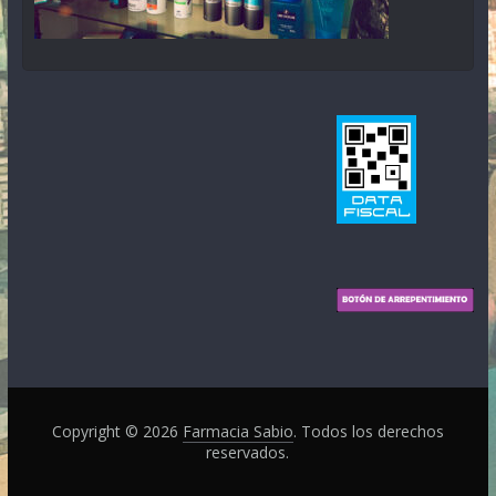
Copyright © 2026
Farmacia Sabio
. Todos los derechos
reservados.