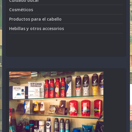
Cuidado bucal
Cosméticos
Productos para el cabello
Hebillas y otros accesorios