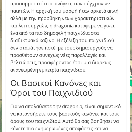
προσαρμοστεί στις ανάγκες των σύγχρονων
παικτών. Η αρχική του μορφή ήταν αρκετά απλή,
αλλά με την προσθήκη νέων χαρακτηριστικών
και λειτουργιών, η dragonia κατάφερε να γίνει
ένα από τα πιο δημοφιλή παιχνίδια στα
διαδικτυακά καζίνο. Η εξέλιξη του παιχνιδιού
δεν σταμάτησε ποτέ, με τους δημιουργούς να
προσθέτουν συνεχώς νέες παραλλαγές και
βελτιώσεις, προσφέροντας έτσι μια διαρκώς
ανανεωμένη εμπειρία παιχνιδιού.
Οι Βασικοί Κανόνες και
Όροι του Παιχνιδιού
Για να απολαύσετε την dragonia, είναι σημαντικό
να κατανοήσετε τους βασικούς κανόνες και τους
όρους του παιχνιδιού. Αυτό θα σας βοηθήσει να
κάνετε πιο ενημερωμένες αποφάσεις και να