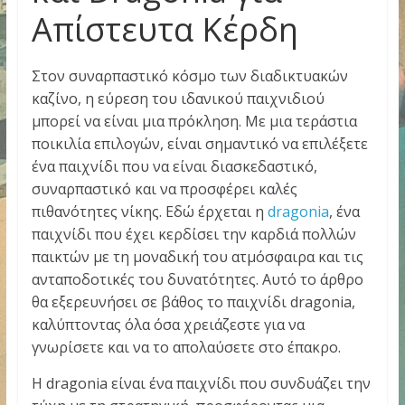
Απίστευτα Κέρδη
Στον συναρπαστικό κόσμο των διαδικτυακών
καζίνο, η εύρεση του ιδανικού παιχνιδιού
μπορεί να είναι μια πρόκληση. Με μια τεράστια
ποικιλία επιλογών, είναι σημαντικό να επιλέξετε
ένα παιχνίδι που να είναι διασκεδαστικό,
συναρπαστικό και να προσφέρει καλές
πιθανότητες νίκης. Εδώ έρχεται η
dragonia
, ένα
παιχνίδι που έχει κερδίσει την καρδιά πολλών
παικτών με τη μοναδική του ατμόσφαιρα και τις
ανταποδοτικές του δυνατότητες. Αυτό το άρθρο
θα εξερευνήσει σε βάθος το παιχνίδι dragonia,
καλύπτοντας όλα όσα χρειάζεστε για να
γνωρίσετε και να το απολαύσετε στο έπακρο.
Η dragonia είναι ένα παιχνίδι που συνδυάζει την