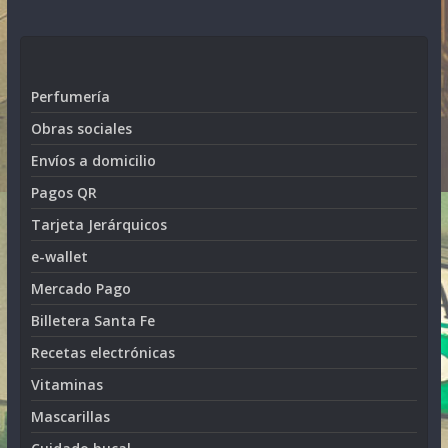
Perfumería
Obras sociales
Envíos a domicilio
Pagos QR
Tarjeta Jerárquicos
e-wallet
Mercado Pago
Billetera Santa Fe
Recetas electrónicas
Vitaminas
Mascarillas