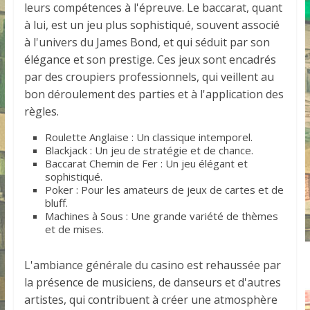
leurs compétences à l'épreuve. Le baccarat, quant
à lui, est un jeu plus sophistiqué, souvent associé
à l'univers du James Bond, et qui séduit par son
élégance et son prestige. Ces jeux sont encadrés
par des croupiers professionnels, qui veillent au
bon déroulement des parties et à l'application des
règles.
Roulette Anglaise : Un classique intemporel.
Blackjack : Un jeu de stratégie et de chance.
Baccarat Chemin de Fer : Un jeu élégant et
sophistiqué.
Poker : Pour les amateurs de jeux de cartes et de
bluff.
Machines à Sous : Une grande variété de thèmes
et de mises.
L'ambiance générale du casino est rehaussée par
la présence de musiciens, de danseurs et d'autres
artistes, qui contribuent à créer une atmosphère