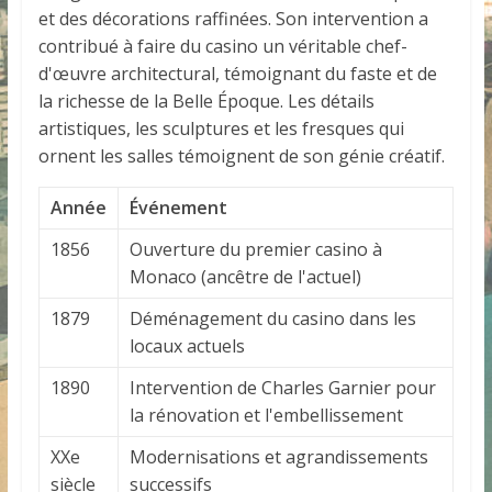
et des décorations raffinées. Son intervention a
contribué à faire du casino un véritable chef-
d'œuvre architectural, témoignant du faste et de
la richesse de la Belle Époque. Les détails
artistiques, les sculptures et les fresques qui
ornent les salles témoignent de son génie créatif.
Année
Événement
1856
Ouverture du premier casino à
Monaco (ancêtre de l'actuel)
1879
Déménagement du casino dans les
locaux actuels
1890
Intervention de Charles Garnier pour
la rénovation et l'embellissement
XXe
Modernisations et agrandissements
siècle
successifs