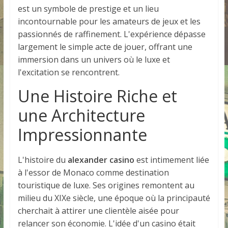
est un symbole de prestige et un lieu
incontournable pour les amateurs de jeux et les
passionnés de raffinement. L'expérience dépasse
largement le simple acte de jouer, offrant une
immersion dans un univers où le luxe et
l'excitation se rencontrent.
Une Histoire Riche et
une Architecture
Impressionnante
L'histoire du
alexander casino
est intimement liée
à l'essor de Monaco comme destination
touristique de luxe. Ses origines remontent au
milieu du XIXe siècle, une époque où la principauté
cherchait à attirer une clientèle aisée pour
relancer son économie. L'idée d'un casino était