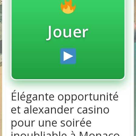
Jouer
Élégante opportunité
et alexander casino
pour une soirée
inoubliable à Monaco