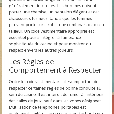
généralement interdites. Les hommes doivent
porter une chemise, un pantalon élégant et des
chaussures fermées, tandis que les femmes
peuvent porter une robe, une combinaison ou un
tailleur. Un code vestimentaire approprié est
essentiel pour s'intégrer à l'ambiance
sophistiquée du casino et pour montrer du
respect envers les autres joueurs.
Les Règles de
Comportement à Respecter
Outre le code vestimentaire, il est important de
respecter certaines règles de bonne conduite au
sein du casino. Il est interdit de fumer à l'intérieur
des salles de jeux, sauf dans les zones désignées.
L'utilisation de téléphones portables est
également limitée, afin de ne pas perturber le jeu