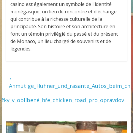
casino est également un symbole de l'identité
monégasque, un lieu de rencontre et d'échange
qui contribue à la richesse culturelle de la
principauté. Son histoire et son architecture en
font un témoin privilégié du passé et du présent
de Monaco, un lieu chargé de souvenirs et de
légendes.
←
Anmutige_Hühner_und_rasante_Autos_beim_chic
ážky_v_oblíbené_hře_chicken_road_pro_opravdov