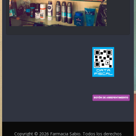
Copyright © 2026
Farmacia Sabio
. Todos los derechos