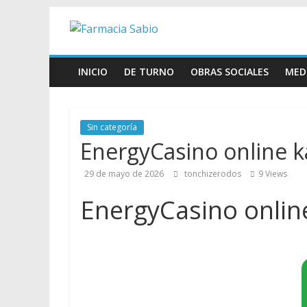
Skip
Farmacia
to
content
Sabio
INICIO
DE TURNO
OBRAS SOCIALES
MED
Farmacia
Sabio
Sin categoría
EnergyCasino online k
29 de mayo de 2026
tonchizerodos
9 Views
EnergyCasino onlin