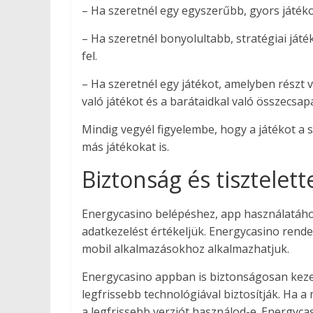
– Ha szeretnél egy egyszerűbb, gyors játékot
– Ha szeretnél bonyolultabb, stratégiai ját
fel.
– Ha szeretnél egy játékot, amelyben részt 
való játékot és a barátaidkal való összecsapá
Mindig vegyél figyelembe, hogy a játékot a s
más játékokat is.
Biztonság és tisztelett
Energycasino belépéshez, app használatához 
adatkezelést értékeljük. Energycasino rende
mobil alkalmazásokhoz alkalmazhatjuk.
Energycasino appban is biztonságosan kezel
legfrissebb technológiával biztosítják. Ha 
a legfrissebb verziót használod-e. Energyca