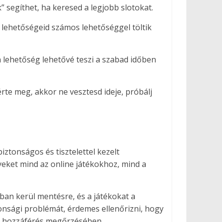
” segíthet, ha keresed a legjobb slotokat.
a lehetőségeid számos lehetőséggel töltik
a lehetőség lehetővé teszi a szabad időben
rte meg, akkor ne vesztesd ideje, próbálj
ztonságos és tisztelettel kezelt
yeket mind az online játékokhoz, mind a
ban kerül mentésre, és a játékokat a
tonsági problémát, érdemes ellenőrizni, hogy
k a hozzáférés megőrzésében.