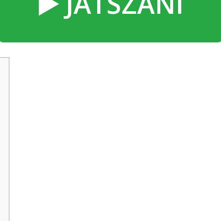
▶️ JÁTSZANI