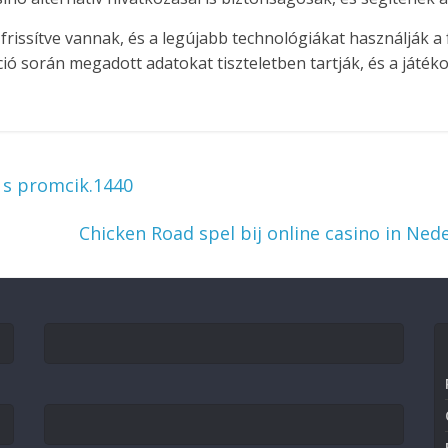
 frissítve vannak, és a legújabb technológiákat használják 
ció során megadott adatokat tiszteletben tartják, és a ját
 s promcik.1440
Chicken Road spel bij online casino in Ned