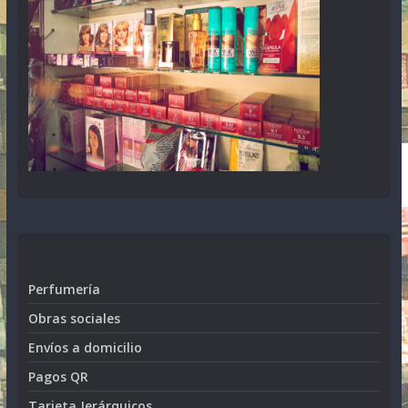
Perfumería
Obras sociales
Envíos a domicilio
Pagos QR
Tarjeta Jerárquicos