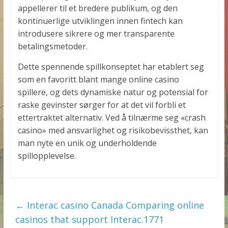
appellerer til et bredere publikum, og den
kontinuerlige utviklingen innen fintech kan
introdusere sikrere og mer transparente
betalingsmetoder.
Dette spennende spillkonseptet har etablert seg
som en favoritt blant mange online casino
spillere, og dets dynamiske natur og potensial for
raske gevinster sørger for at det vil forbli et
ettertraktet alternativ. Ved å tilnærme seg «crash
casino» med ansvarlighet og risikobevissthet, kan
man nyte en unik og underholdende
spillopplevelse.
←
Interac casino Canada Comparing online
casinos that support Interac.1771