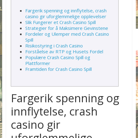
Fargerik spenning og innflytelse, crash
casino gir uforglemmelige opplevelser
Slik Fungerer et Crash Casino Spill
Strategier for å Maksimere Gevinstene
Fordeler og Ulemper med Crash Casino
Spill
Risikostyring i Crash Casino
Forståelse av RTP og Husets Fordel
Populære Crash Casino Spill og
Plattformer
Framtiden for Crash Casino Spill
Fargerik spenning og
innflytelse, crash
casino gir
uforglemmelige