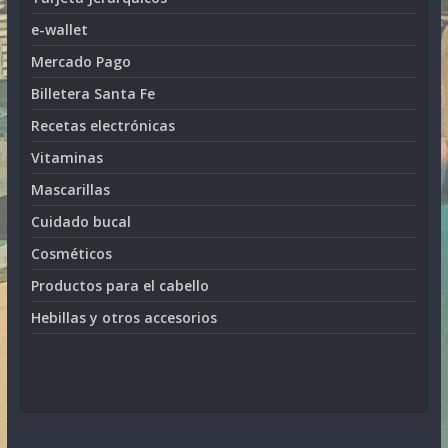
e-wallet
Mercado Pago
Billetera Santa Fe
Recetas electrónicas
Vitaminas
Mascarillas
Cuidado bucal
Cosméticos
Productos para el cabello
Hebillas y otros accesorios