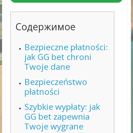
Содержимое
Bezpieczne płatności:
jak GG bet chroni
Twoje dane
Bezpieczeństwo
płatności
Szybkie wypłaty: jak
GG bet zapewnia
Twoje wygrane