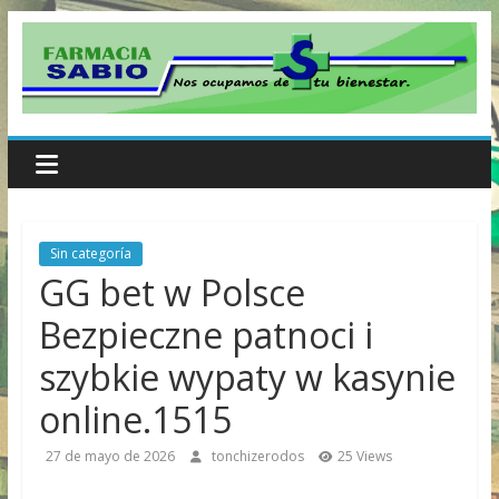
Skip
to
content
Farmacia
Sabio
Sin categoría
Farmacia
GG bet w Polsce
Sabio
Bezpieczne patnoci i
szybkie wypaty w kasynie
online.1515
27 de mayo de 2026
tonchizerodos
25 Views