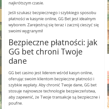
najkrótszym czasie.
Jeśli szukasz bezpiecznego i szybkiego sposobu
płatności w kasynie online, GG Bet jest idealnym
wyborem. Zarejestruj się teraz i zacznij cieszyć się
swoimi wygranymi!
Bezpieczne płatności: jak
GG bet chroni Twoje
dane
GG bet casino jest liderem wśród kasyn online,
oferując swoim klientom bezpieczne płatności i
szybkie wypłaty. Aby chronić Twoje dane, GG bet
stosuje najnowsze technologie bezpieczeństwa,
aby zapewnić, że Twoje transakcje są bezpieczne i
poufne.