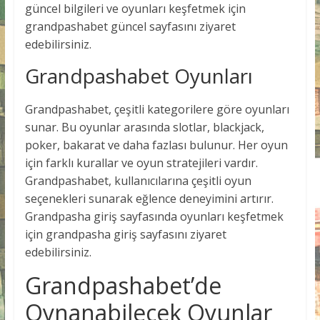
güncel bilgileri ve oyunları keşfetmek için
grandpashabet güncel sayfasını ziyaret
edebilirsiniz.
Grandpashabet Oyunları
Grandpashabet, çeşitli kategorilere göre oyunları
sunar. Bu oyunlar arasında slotlar, blackjack,
poker, bakarat ve daha fazlası bulunur. Her oyun
için farklı kurallar ve oyun stratejileri vardır.
Grandpashabet, kullanıcılarına çeşitli oyun
seçenekleri sunarak eğlence deneyimini artırır.
Grandpasha giriş sayfasında oyunları keşfetmek
için grandpasha giriş sayfasını ziyaret
edebilirsiniz.
Grandpashabet’de
Oynanabilecek Oyunlar