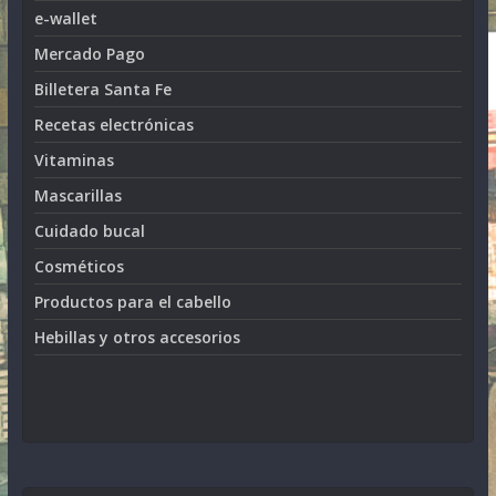
e-wallet
Mercado Pago
Billetera Santa Fe
Recetas electrónicas
Vitaminas
Mascarillas
Cuidado bucal
Cosméticos
Productos para el cabello
Hebillas y otros accesorios