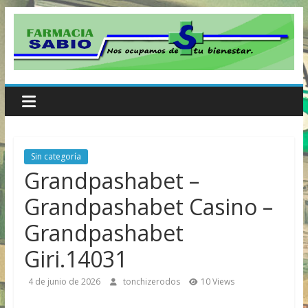
Skip
to
content
Farmacia
Sabio
Sin categoría
Farmacia
Grandpashabet –
Sabio
Grandpashabet Casino –
Grandpashabet
Giri.14031
4 de junio de 2026
tonchizerodos
10 Views