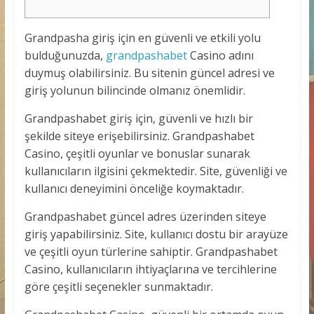
Grandpasha giriş için en güvenli ve etkili yolu
bulduğunuzda,
grandpashabet
Casino adını
duymuş olabilirsiniz. Bu sitenin güncel adresi ve
giriş yolunun bilincinde olmanız önemlidir.
Grandpashabet giriş için, güvenli ve hızlı bir
şekilde siteye erişebilirsiniz. Grandpashabet
Casino, çeşitli oyunlar ve bonuslar sunarak
kullanıcıların ilgisini çekmektedir. Site, güvenliği ve
kullanıcı deneyimini önceliğe koymaktadır.
Grandpashabet güncel adres üzerinden siteye
giriş yapabilirsiniz. Site, kullanıcı dostu bir arayüze
ve çeşitli oyun türlerine sahiptir. Grandpashabet
Casino, kullanıcıların ihtiyaçlarına ve tercihlerine
göre çeşitli seçenekler sunmaktadır.