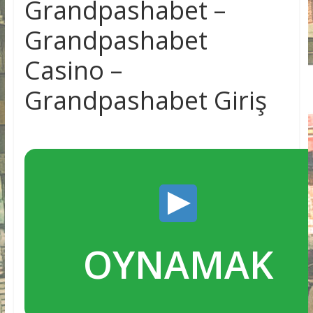
Grandpashabet –
Grandpashabet
Casino –
Grandpashabet Giriş
OYNAMAK