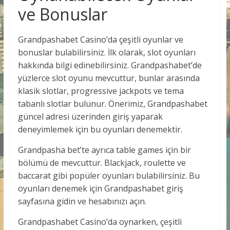
ve Bonuslar
Grandpashabet Casino’da çeşitli oyunlar ve
bonuslar bulabilirsiniz. İlk olarak, slot oyunları
hakkında bilgi edinebilirsiniz. Grandpashabet’de
yüzlerce slot oyunu mevcuttur, bunlar arasında
klasik slotlar, progressive jackpots ve tema
tabanlı slotlar bulunur. Önerimiz, Grandpashabet
güncel adresi üzerinden giriş yaparak
deneyimlemek için bu oyunları denemektir.
Grandpasha bet’te ayrıca table games için bir
bölümü de mevcuttur. Blackjack, roulette ve
baccarat gibi popüler oyunları bulabilirsiniz. Bu
oyunları denemek için Grandpashabet giriş
sayfasına gidin ve hesabınızı açın.
Grandpashabet Casino’da oynarken, çeşitli