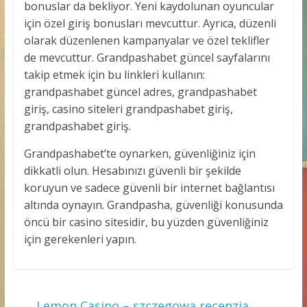
bonuslar da bekliyor. Yeni kaydolunan oyuncular
için özel giriş bonusları mevcuttur. Ayrıca, düzenli
olarak düzenlenen kampanyalar ve özel teklifler
de mevcuttur. Grandpashabet güncel sayfalarını
takip etmek için bu linkleri kullanın:
grandpashabet güncel adres, grandpashabet
giriş, casino siteleri grandpashabet giriş,
grandpashabet giriş.
Grandpashabet’te oynarken, güvenliğiniz için
dikkatli olun. Hesabınızı güvenli bir şekilde
koruyun ve sadece güvenli bir internet bağlantısı
altında oynayın. Grandpasha, güvenliği konusunda
öncü bir casino sitesidir, bu yüzden güvenliğiniz
için gerekenleri yapın.
←
Lemon Casino – szczegowa recenzja