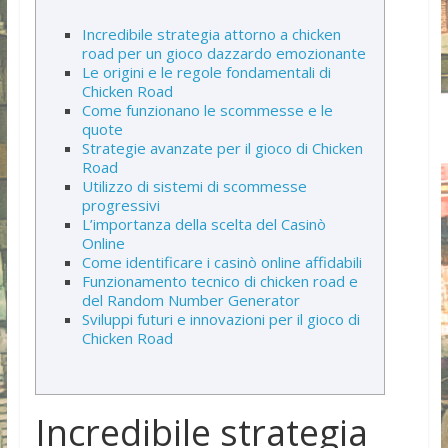
Incredibile strategia attorno a chicken
road per un gioco dazzardo emozionante
Le origini e le regole fondamentali di
Chicken Road
Come funzionano le scommesse e le
quote
Strategie avanzate per il gioco di Chicken
Road
Utilizzo di sistemi di scommesse
progressivi
L’importanza della scelta del Casinò
Online
Come identificare i casinò online affidabili
Funzionamento tecnico di chicken road e
del Random Number Generator
Sviluppi futuri e innovazioni per il gioco di
Chicken Road
Incredibile strategia