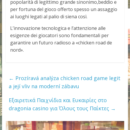
popolarità di legittimo grande sinonimo,beddio e
per fortuna del gioco offerto spesso un assaggio
ai luoghi legati al palio di siena così.
L’innovazione tecnologica e l’attenzione alle
esigenze dei giocatori sono fondamentali per
garantire un futuro radioso a «chicken road de
nord».
←
Prozíravá analýza chicken road game legit
a její vliv na moderní zábavu
Εξαιρετικά Παιχνίδια και Ευκαιρίες στο
dragonia casino για Όλους τους Παίκτες
→