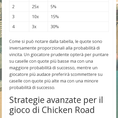
2
25x
5%
3
10x
15%
4
3x
30%
Come si può notare dalla tabella, le quote sono
inversamente proporzionali alla probabilità di
vincita. Un giocatore prudente opterà per puntare
su caselle con quote più basse ma con una
maggiore probabilità di successo, mentre un
giocatore più audace preferirà scommettere su
caselle con quote più alte ma con una minore
probabilità di successo.
Strategie avanzate per il
gioco di Chicken Road