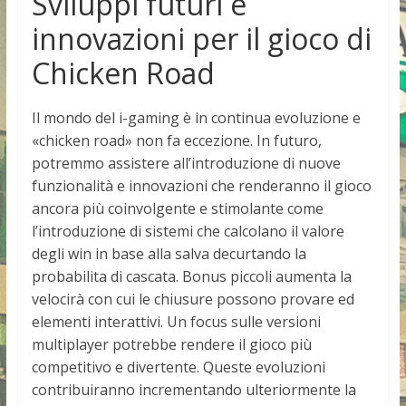
Sviluppi futuri e
innovazioni per il gioco di
Chicken Road
Il mondo del i-gaming è in continua evoluzione e
«chicken road» non fa eccezione. In futuro,
potremmo assistere all’introduzione di nuove
funzionalità e innovazioni che renderanno il gioco
ancora più coinvolgente e stimolante come
l’introduzione di sistemi che calcolano il valore
degli win in base alla salva decurtando la
probabilita di cascata. Bonus piccoli aumenta la
velocirà con cui le chiusure possono provare ed
elementi interattivi. Un focus sulle versioni
multiplayer potrebbe rendere il gioco più
competitivo e divertente. Queste evoluzioni
contribuiranno incrementando ulteriormente la