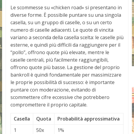
Le scommesse su «chicken road» si presentano in
diverse forme. È possibile puntare su una singola
casella, su un gruppo di caselle, o su un certo
numero di caselle adiacenti. Le quote di vincita
variano a seconda della casella scelta: le caselle più
esterne, e quindi più difficili da raggiungere per il
“pollo”, offrono quote più elevate, mentre le
caselle centrali, più facilmente raggiungibili,
offrono quote più basse. La gestione del proprio
bankroll è quindi fondamentale per massimizzare
le proprie possibilità di successo: è importante
puntare con moderazione, evitando di
scommettere cifre eccessive che potrebbero
compromettere il proprio capitale.
Casella
Quota
Probabilità approssimativa
1
50x
1%