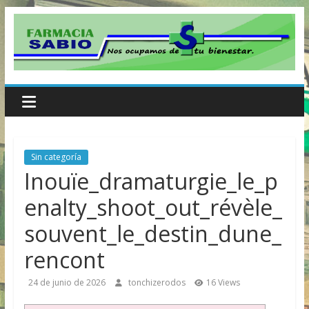
Skip
to
content
Farmacia
Sabio
Sin categoría
Farmacia
Inouïe_dramaturgie_le_p
Sabio
enalty_shoot_out_révèle_
souvent_le_destin_dune_
rencont
24 de junio de 2026
tonchizerodos
16 Views