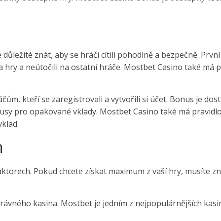
ůležité znát, aby se hráči cítili pohodlně a bezpečně. První p
la hry a neútočili na ostatní hráče. Mostbet Casino také má p
m, kteří se zaregistrovali a vytvořili si účet. Bonus je do
onusy pro opakované vklady. Mostbet Casino také má pravidlo
vklad.
h
ktorech. Pokud chcete získat maximum z vaší hry, musíte zn
vného kasina. Mostbet je jedním z nejpopulárnějších kasin onl