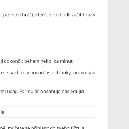
ste noví hráči, kteří se rozhodli začít hrát v
 ji dokončit během několika minut.
o se nachází v horní části stránky, přímo nad
mi údaji. Formulář obsahuje následující
la
vně, můžete se přihlásit do svého účtu a