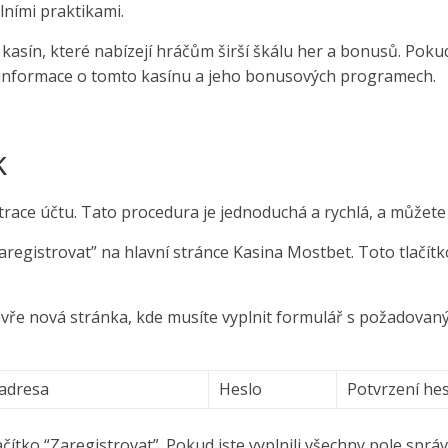
lními praktikami.
asín, které nabízejí hráčům širší škálu her a bonusů. Pokud j
í informace o tomto kasínu a jeho bonusových programech.
k
strace účtu. Tato procedura je jednoduchá a rychlá, a můžete
Zaregistrovat” na hlavní stránce Kasina Mostbet. Toto tlačítk
tevře nová stránka, kde musíte vyplnit formulář s požadovaný
 adresa
Heslo
Potvrzení hes
čítko “Zaregistrovat”. Pokud jste vyplnili všechny pole sprá