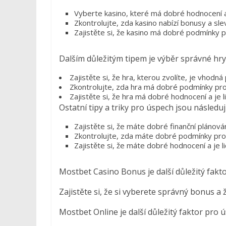
Vyberte kasino, které má dobré hodnocení a
Zkontrolujte, zda kasino nabízí bonusy a sle
Zajistěte si, že kasino má dobré podmínky p
Dalším důležitým tipem je výběr správné hry
Zajistěte si, že hra, kterou zvolíte, je vhodn
Zkontrolujte, zda hra má dobré podmínky pro
Zajistěte si, že hra má dobré hodnocení a je 
Ostatní tipy a triky pro úspech jsou následují
Zajistěte si, že máte dobré finanční plánová
Zkontrolujte, zda máte dobré podmínky pro
Zajistěte si, že máte dobré hodnocení a je l
Mostbet Casino Bonus je další důležitý fakt
Zajistěte si, že si vyberete správný bonus a 
Mostbet Online je další důležitý faktor pro 