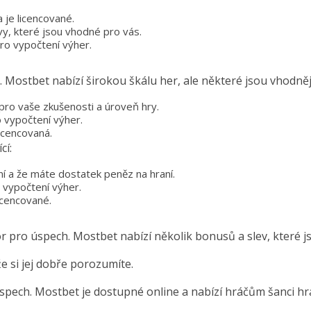
 je licencované.
vy, které jsou vhodné pro vás.
ro vypočtení výher.
. Mostbet nabízí širokou škálu her, ale některé jsou vhodněj
á pro vaše zkušenosti a úroveň hry.
 vypočtení výher.
licencovaná.
cí:
ní a že máte dostatek peněz na hraní.
 vypočtení výher.
icencované.
or pro úspech. Mostbet nabízí několik bonusů a slev, které 
že si jej dobře porozumíte.
úspech. Mostbet je dostupné online a nabízí hráčům šanci hrá