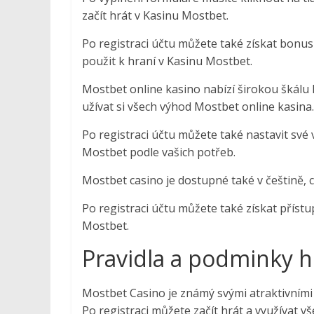
začít hrát v Kasinu Mostbet.
Po registraci účtu můžete také získat bonus
použit k hraní v Kasinu Mostbet.
Mostbet online kasino nabízí širokou škálu 
užívat si všech výhod Mostbet online kasina.
Po registraci účtu můžete také nastavit své 
Mostbet podle vašich potřeb.
Mostbet casino je dostupné také v češtině, c
Po registraci účtu můžete také získat přístu
Mostbet.
Pravidla a podminky h
Mostbet Casino je známý svými atraktivními b
Po registraci můžete začít hrát a využívat 