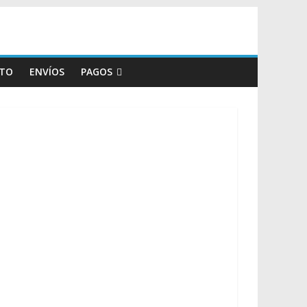
TO
ENVÍOS
PAGOS