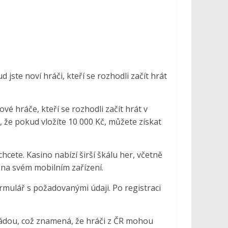
jste noví hráči, kteří se rozhodli začít hrát
 hráče, kteří se rozhodli začít hrát v
že pokud vložíte 10 000 Kč, můžete získat
cete. Kasino nabízí širší škálu her, včetně
t na svém mobilním zařízení.
ormulář s požadovanými údaji. Po registraci
ládou, což znamená, že hráči z ČR mohou