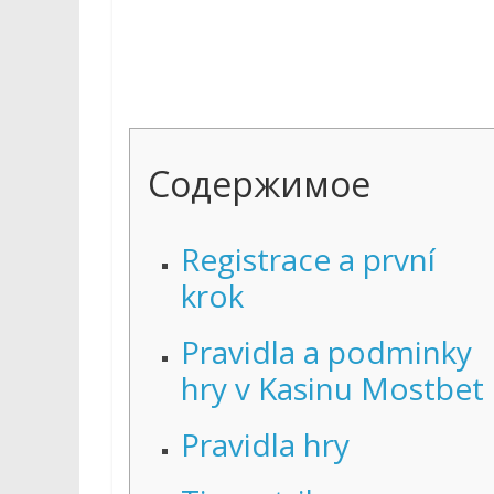
Содержимое
Registrace a první
krok
Pravidla a podminky
hry v Kasinu Mostbet
Pravidla hry