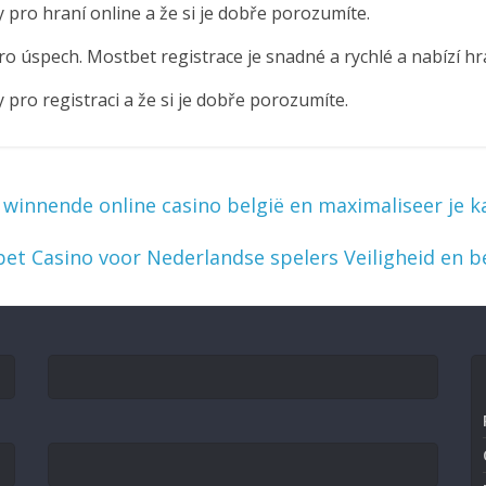
y pro hraní online a že si je dobře porozumíte.
pro úspech. Mostbet registrace je snadné a rychlé a nabízí hr
 pro registraci a že si je dobře porozumíte.
 winnende online casino belgië en maximaliseer je 
et Casino voor Nederlandse spelers Veiligheid en