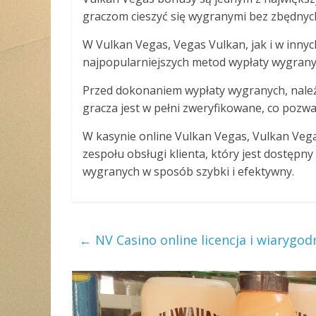
graczom cieszyć się wygranymi bez zbędnyc
W Vulkan Vegas, Vegas Vulkan, jak i w innyc
najpopularniejszych metod wypłaty wygrany
Przed dokonaniem wypłaty wygranych, należy
gracza jest w pełni zweryfikowane, co pozw
W kasynie online Vulkan Vegas, Vulkan Vega
zespołu obsługi klienta, który jest dostęp
wygranych w sposób szybki i efektywny.
←
NV Casino online licencja i wiarygo