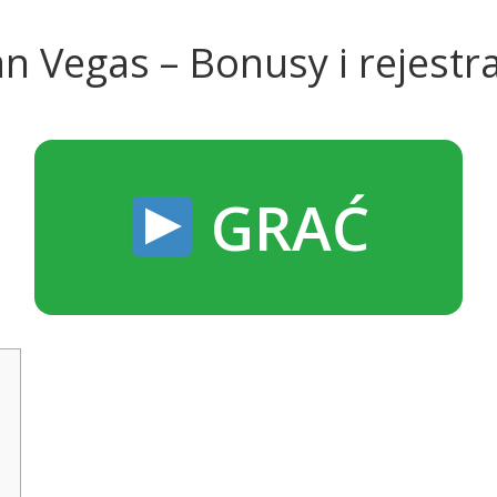
n Vegas – Bonusy i rejestr
GRAĆ