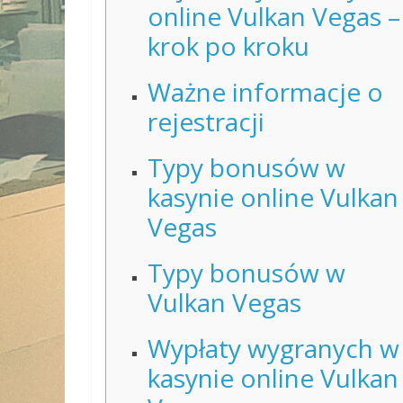
online Vulkan Vegas –
krok po kroku
Ważne informacje o
rejestracji
Typy bonusów w
kasynie online Vulkan
Vegas
Typy bonusów w
Vulkan Vegas
Wypłaty wygranych w
kasynie online Vulkan