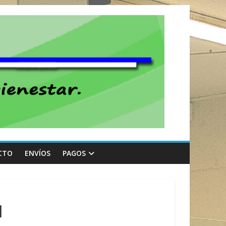
CTO
ENVÍOS
PAGOS
1