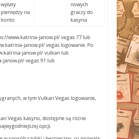
wpłaty
nowych
pieniędzy na
graczy do
konto
kasyna
ps://www.katrina-janow.pl/ vegas 77 lub
ww.katrina-janow.pl/ vegas logowanie. Po
.katrina-janow.pl/ vulkan lub
a-janow.pl/ vegas 91 lub
wygranych, w tym Vulkan Vegas logowanie,
lkan Vegas kasyno, dostępne są różne
ajwygodniejszej opcji.
 w sposób szybki i bezpieczny, co pozwala