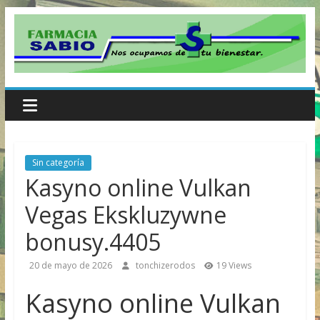
Skip
to
content
Farmacia
Sabio
Sin categoría
Farmacia
Kasyno online Vulkan
Sabio
Vegas Ekskluzywne
bonusy.4405
20 de mayo de 2026
tonchizerodos
19 Views
Kasyno online Vulkan