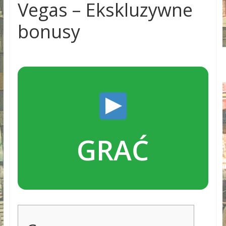
Vegas – Ekskluzywne
bonusy
GRAĆ