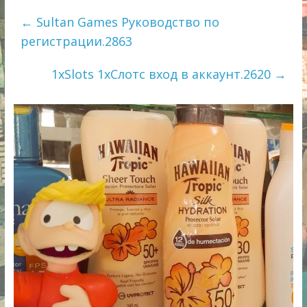
←
Sultan Games Руководство по
регистрации.2863
1xSlots 1хСлотс вход в аккаунт.2620
→