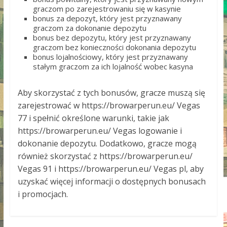
graczom po zarejestrowaniu się w kasynie
bonus za depozyt, który jest przyznawany
graczom za dokonanie depozytu
bonus bez depozytu, który jest przyznawany
graczom bez konieczności dokonania depozytu
bonus lojalnościowy, który jest przyznawany
stałym graczom za ich lojalność wobec kasyna
Aby skorzystać z tych bonusów, gracze muszą się
zarejestrować w https://browarperun.eu/ Vegas
77 i spełnić określone warunki, takie jak
https://browarperun.eu/ Vegas logowanie i
dokonanie depozytu. Dodatkowo, gracze mogą
również skorzystać z https://browarperun.eu/
Vegas 91 i https://browarperun.eu/ Vegas pl, aby
uzyskać więcej informacji o dostępnych bonusach
i promocjach.