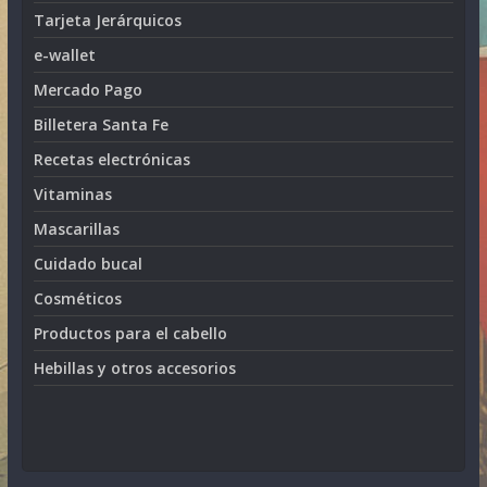
Tarjeta Jerárquicos
e-wallet
Mercado Pago
Billetera Santa Fe
Recetas electrónicas
Vitaminas
Mascarillas
Cuidado bucal
Cosméticos
Productos para el cabello
Hebillas y otros accesorios