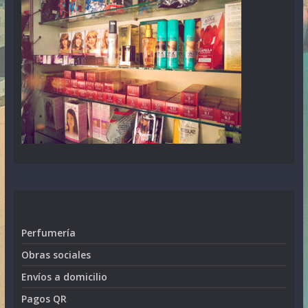
Perfumería
Obras sociales
Envíos a domicilio
Pagos QR