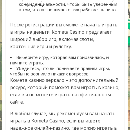
конфиденциальности, чтобы быть уверенным
в том, что вы понимаете, как работает казино.
После регистрации вы сможете начать играть
в игры на деньги. Kometa Casino предлагает
широкий выбор игр, включая слоты,
карточные игры и рулетку.
Выберите игру, которая вам понравилась, и
начните играть.
Убедитесь, что вы понимаете правила игры,
чтобы не возникло никаких вопросов.
Комета казино зеркало – это дополнительный
ресурс, который поможет вам играть в казино,
если вы не можете играть на официальном
сайте.
В любом случае, мы рекомендуем вам начать
играть в Kometa Casino, если вы ищете
надежное онлайн-казино, где можно играть в