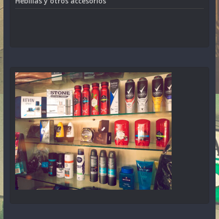
Hebillas y otros accesorios