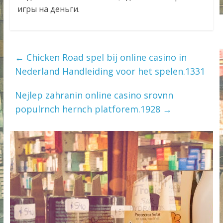
игры на деньги.
←
Chicken Road spel bij online casino in
Nederland Handleiding voor het spelen.1331
Nejlep zahranin online casino srovnn
populrnch hernch platforem.1928
→