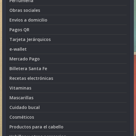
Perfumería
Obras sociales
Envíos a domicilio
Pagos QR
Tarjeta Jerárquicos
e-wallet
Mercado Pago
Billetera Santa Fe
Recetas electrónicas
Vitaminas
Mascarillas
Cuidado bucal
Cosméticos
Productos para el cabello