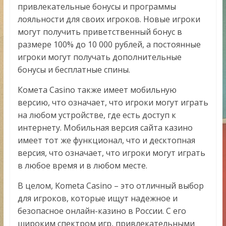
привлекательные бонусы и программы
лояльности для своих игроков. Новые игроки
могут получить приветственный бонус в
размере 100% до 10 000 рублей, а постоянные
игроки могут получать дополнительные
бонусы и бесплатные спины.
Комета Casino также имеет мобильную
версию, что означает, что игроки могут играть
на любом устройстве, где есть доступ к
интернету. Мобильная версия сайта казино
имеет тот же функционал, что и десктопная
версия, что означает, что игроки могут играть
в любое время и в любом месте.
В целом, Kometa Casino – это отличный выбор
для игроков, которые ищут надежное и
безопасное онлайн-казино в России. С его
широким спектром игр, привлекательными