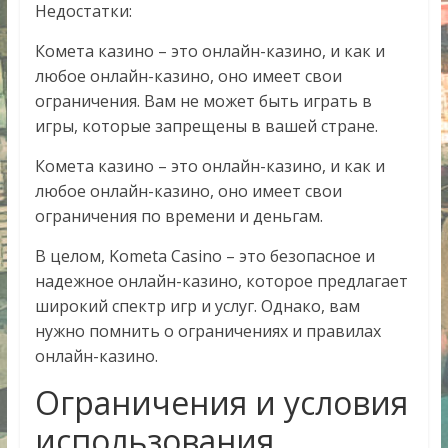
Недостатки:
Комета казино – это онлайн-казино, и как и
любое онлайн-казино, оно имеет свои
ограничения. Вам не может быть играть в
игры, которые запрещены в вашей стране.
Комета казино – это онлайн-казино, и как и
любое онлайн-казино, оно имеет свои
ограничения по времени и деньгам.
В целом, Kometa Casino – это безопасное и
надежное онлайн-казино, которое предлагает
широкий спектр игр и услуг. Однако, вам
нужно помнить о ограничениях и правилах
онлайн-казино.
Ограничения и условия
использования