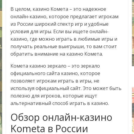
В целом, казино Комета – это надежное
онлайн-казино, которое предлагает игрокам
из России широкий спектр игр и удобные
условия для игры. Если вы ищете онлайн-
казино, где можно играть в любимые игры и
получать реальные выигрыши, то вам стоит
обратить внимание на казино Комета.
Комета казино зеркало – это зеркало
официального сайта казино, которое
позволяет игрокам играть в игры, не
используя официальный сайт. Это может быть
полезно для игроков, которые ищут
альтернативный способ играть в казино.
Обзор онлайн-казино
Kometa в России