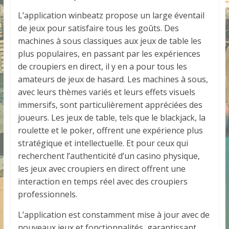
L’application winbeatz propose un large éventail
de jeux pour satisfaire tous les goûts. Des
machines à sous classiques aux jeux de table les
plus populaires, en passant par les expériences
de croupiers en direct, il y en a pour tous les
amateurs de jeux de hasard. Les machines à sous,
avec leurs thèmes variés et leurs effets visuels
immersifs, sont particulièrement appréciées des
joueurs. Les jeux de table, tels que le blackjack, la
roulette et le poker, offrent une expérience plus
stratégique et intellectuelle. Et pour ceux qui
recherchent l’authenticité d’un casino physique,
les jeux avec croupiers en direct offrent une
interaction en temps réel avec des croupiers
professionnels.
L’application est constamment mise à jour avec de
nouveaux jeux et fonctionnalités, garantissant