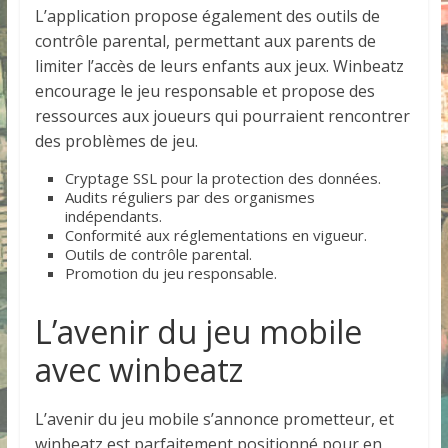
L’application propose également des outils de
contrôle parental, permettant aux parents de
limiter l’accès de leurs enfants aux jeux. Winbeatz
encourage le jeu responsable et propose des
ressources aux joueurs qui pourraient rencontrer
des problèmes de jeu.
Cryptage SSL pour la protection des données.
Audits réguliers par des organismes
indépendants.
Conformité aux réglementations en vigueur.
Outils de contrôle parental.
Promotion du jeu responsable.
L’avenir du jeu mobile
avec winbeatz
L’avenir du jeu mobile s’annonce prometteur, et
winbeatz est parfaitement positionné pour en