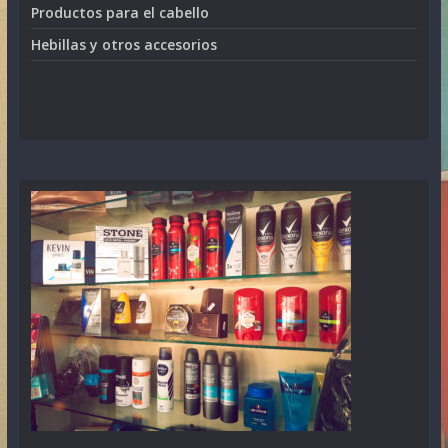
Productos para el cabello
Hebillas y otros accesorios