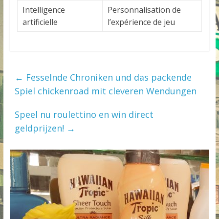
Intelligence
Personnalisation de
artificielle
l’expérience de jeu
←
Fesselnde Chroniken und das packende
Spiel chickenroad mit cleveren Wendungen
Speel nu roulettino en win direct
geldprijzen!
→