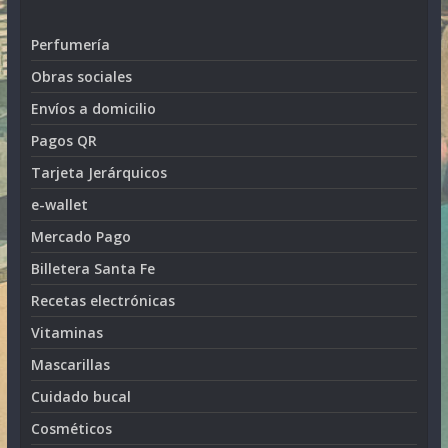
Perfumería
Obras sociales
Envíos a domicilio
Pagos QR
Tarjeta Jerárquicos
e-wallet
Mercado Pago
Billetera Santa Fe
Recetas electrónicas
Vitaminas
Mascarillas
Cuidado bucal
Cosméticos