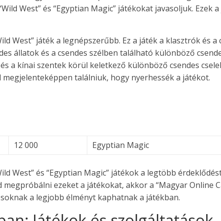
“Wild West” és “Egyptian Magic” játékokat javasoljuk. Ezek a
ld West” játék a legnépszerűbb. Ez a játék a klasztrók és a 
des állatok és a csendes szélben található különböző csend
 és a kínai szentek körül keletkező különböző csendes csele
 megjelenteképpen találniuk, hogy nyerhessék a játékot.
12 000
Egyptian Magic
ild West” és “Egyptian Magic” játékok a legtöbb érdeklődést
d megpróbálni ezeket a játékokat, akkor a “Magyar Online C
kosoknak a legjobb élményt kaphatnak a játékban.
an: Játékok és szolgáltatások