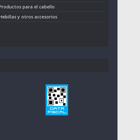
Productos para el cabello
Hebillas y otros accesorios