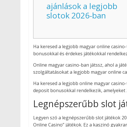
ajánlások a legjobb
slotok 2026-ban
Ha keresed a legjobb magyar online casino-t,
bonusokkal és érdekes játékokkal rendelkezi
Online magyar casino-ban játssz, ahol a ját
szolgáltatásokat a legjobb magyar online ca
Ha keresed a legjobb online magyar casino-t,
deposit bonusokkal rendelkezik, amelyeket 2
Legnépszerűbb slot j
Legyen szó a legnépszerűbb slot játékok 20
Online Casino” játékok. Ez a kaszinó gyakr