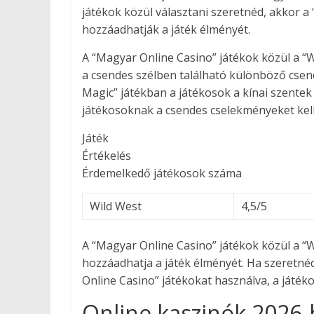
játékok közül választani szeretnéd, akkor a 
hozzáadhatják a játék élményét.
A “Magyar Online Casino” játékok közül a “Wi
a csendes szélben található különböző csen
Magic” játékban a játékosok a kínai szentek
játékosoknak a csendes cselekményeket kell
Játék
Értékelés
Érdemelkedő játékosok száma
Wild West
4,5/5
A “Magyar Online Casino” játékok közül a “W
hozzáadhatja a játék élményét. Ha szeretné
Online Casino” játékokat használva, a játé
Online kaszinók 2026-b