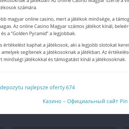
tékosoknak a játékban. Az online Casino Magyar szerte a vil
átékosok számára.
jobb magyar online casino, mert a játékok minősége, a támo
gas. Az online Casino Magyar számos játékot kínál, beleért
” és a “Golden Pyramid” a legjobbak.
 értékelést kaphat a játékosok, aki a legjobb slotokat kere
 amelyek segítenek a játékosoknak a játékban. Az értékelés
t minőségi játékokkal és támogatást kínál a játékosoknak.
epozytu najlepsze oferty.674
Казино – Официальный сайт Pin 