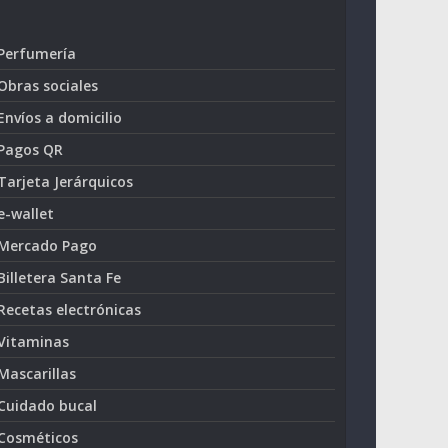
Perfumería
Obras sociales
Envíos a domicilio
Pagos QR
Tarjeta Jerárquicos
e-wallet
Mercado Pago
Billetera Santa Fe
Recetas electrónicas
Vitaminas
Mascarillas
Cuidado bucal
Cosméticos