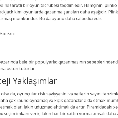
ə nəzarətli bir oyun təcrübəsi təqdim edir. Həmçinin, plin
lackjack kimi oyunlarda qazanma şansları daha aşağıdır. Plink
rtırmaq mümkündür. Bu da oyunu daha cəlbedici edir.
ək imkanı
zarında belə bir populyarlıq qazanmasının səbəblərindəndir
na üstün tuturlar.
eji Yaklaşımlar
sa da, oyunçular risk səviyyəsini və xətlərin sayını tənzimlə
 daha çox raund oynamaq və kiçik qazanclar əldə etmək mümkü
tmək olar, lakin uduzmaq ehtimalı da artır. Piramidadakı x
ox seçim imkanı verir, lakin hər bir xəttin vurma əmsalı daha 