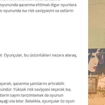
ko oyununda qazanma ehtimalı digər oyunlara
o oyununda isə risk səviyyəsini və xətlərin
. Oyunçular, bu üstünlükləri nəzərə alaraq,
yərək, qazanma şanslarını artırabilir.
ndür. Yüksək risk səviyyəsi seçərək isə,
ətlərin sayını tənzimləmək də oyunun
aşağı ola bilər. Beləliklə, oyunçular öz oyun