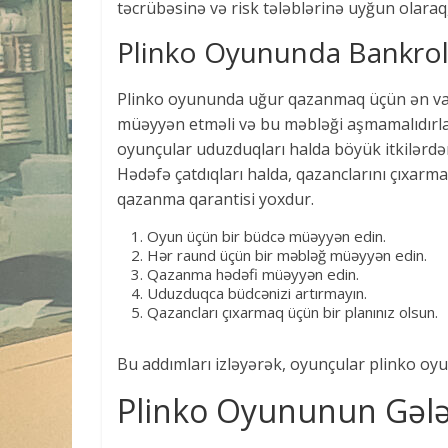
təcrübəsinə və risk tələblərinə uyğun olaraq, 
Plinko Oyununda Bankrol
Plinko oyununda uğur qazanmaq üçün ən vaci
müəyyən etməli və bu məbləği aşmamalıdırla
oyunçular uduzduqları halda böyük itkilərdə
Hədəfə çatdıqları halda, qazanclarını çıxar
qazanma qarantisi yoxdur.
Oyun üçün bir büdcə müəyyən edin.
Hər raund üçün bir məbləğ müəyyən edin.
Qazanma hədəfi müəyyən edin.
Uduzduqca büdcənizi artırmayın.
Qazancları çıxarmaq üçün bir planınız olsun.
Bu addımları izləyərək, oyunçular plinko o
Plinko Oyununun Gələc