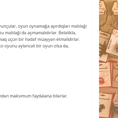
yunçular, oyun oynamağa ayırdıqları məbləği
 məbləği də aşmamalıdırlar. Beləliklə,
maq üçün bir hədəf müəyyən etməlidirlər.
o oyunu əyləncəli bir oyun olsa da,
ndən maksimum faydalana bilərlər.