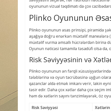
oyununun vizual təqdimatı da çox cazibədard
Plinko Oyununun Əsas
Plinko oyununun əsas prinsipi, piramida şək
aşağıya doğru enərkən müxtəlif maneələrə (pi
müxtəlif vurma əmsallı hücrələrdən birinə d
Oyunun nəticəsi tamamilə təsadüfi olsa da, oy
Risk Səviyyəsinin və Xətl
Plinko oyununun ən fərqli xüsusiyyətlərindən
tələblərinə və oyun təcrübəsinə uyğun olaraq
qazanclar əldə etmək imkanı verir, lakin ey
təsir edir. Daha çox xətlər daha çox seçim imk
həm də xətlərin sayını tənzimləyərək, öz oyun 
Risk Səviyyəsi
Xətlərin