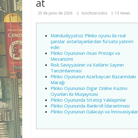
at
25 de junio de 2026
tonchizerodos
13 Views
Məhdudiyyətsiz Plinko oyunu ilə real
şanslar axtarlayanlardan fürsətə yatırım
edin
Plinko Oyununun Əsas Prinsipi və
Mexanizmi
Risk Səviyyəsinin və Xətlərin Sayının
Tənzimlənməsi
Plinko Oyununun Azərbaycan Bazarındakı
Marağı
Plinko Oyununun Digər Online Kazino
Oyunları ilə Müqayisəsi
Plinko Oyununda Strateji Yaklaşımlar
Plinko Oyununda Bankroll İdarəetməsi
Plinko Oyununun Gələcəyi və İnnovasiyala