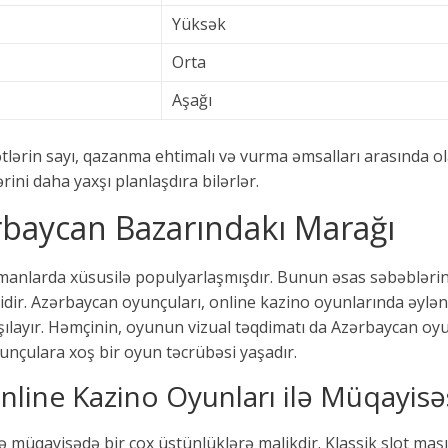
Yüksək
Orta
Aşağı
ətlərin sayı, qazanma ehtimalı və vurma əmsalları arasında o
ini daha yaxşı planlaşdıra bilərlər.
baycan Bazarındakı Marağı
anlarda xüsusilə populyarlaşmışdır. Bunun əsas səbəblərind
idir. Azərbaycan oyunçuları, online kazino oyunlarında əylən
şılayır. Həmçinin, oyunun vizual təqdimatı da Azərbaycan oyun
yunçulara xoş bir oyun təcrübəsi yaşadır.
line Kazino Oyunları ilə Müqayisə
lə müqayisədə bir çox üstünlüklərə malikdir. Klassik slot ma