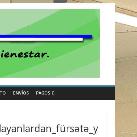
TO
ENVÍOS
PAGOS
layanlardan_fürsətə_y