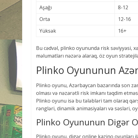
Aşağı
8-12
Orta
12-16
Yüksək
16+
Bu cədvəl, plinko oyununda risk səviyyəsi, x
məlumatları nəzərə alaraq, öz oyun stratejilər
Plinko Oyununun Azər
Plinko oyunu, Azərbaycan bazarında son zam
olması və nəzarətli risk imkanı təqdim etməs
Plinko oyunu isə bu tələbləri tam olaraq qar
rəngləri, dinamik animasiyaları və səsləri, o
Plinko Oyununun Digər On
Plinko oyunu, digər online kazino oyunları i