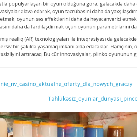
tlə populyarlaşan bir oyun olduğuna görə, gələcəkdə daha da
ovasiyalar əlavə edərək, oyun təcrübəsini daha da yaxşılaşdır
r etmək, oyunun səs effektlərini daha da həyəcanverici etmə
bəsini daha da fərdiləşdirmək üçün oyunun parametrlərini d
lmış reallıq (AR) texnologiyaları ilə inteqrasiyası da gələcəkd
rsiv bir şəkildə yaşamaq imkanı əldə edəcəklər. Həmçinin, 
kəsizliyini artıracaq. Bu cür innovasiyalar, plinko oyununun 
ie_nv_casino_aktualne_oferty_dla_nowych_graczy
Təhlükəsiz_oyunlar_dünyası_pinco