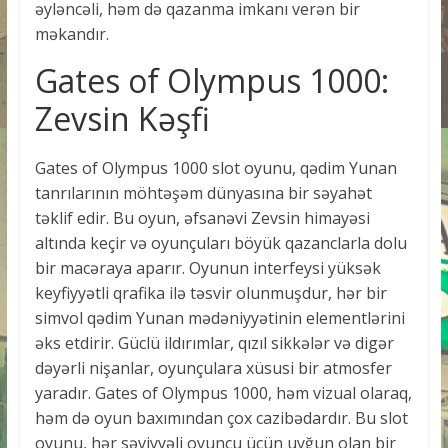
əyləncəli, həm də qazanma imkanı verən bir
məkandır.
Gates of Olympus 1000:
Zevsin Kəşfi
Gates of Olympus 1000 slot oyunu, qədim Yunan
tanrılarının möhtəşəm dünyasına bir səyahət
təklif edir. Bu oyun, əfsanəvi Zevsin himayəsi
altında keçir və oyunçuları böyük qazanclarla dolu
bir macəraya aparır. Oyunun interfeysi yüksək
keyfiyyətli qrafika ilə təsvir olunmuşdur, hər bir
simvol qədim Yunan mədəniyyətinin elementlərini
əks etdirir. Güclü ildırımlar, qızıl sikkələr və digər
dəyərli nişanlar, oyunçulara xüsusi bir atmosfer
yaradır. Gates of Olympus 1000, həm vizual olaraq,
həm də oyun baxımından çox cazibədardır. Bu slot
oyunu, hər səviyyəli oyunçu üçün uyğun olan bir