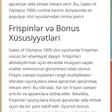
qazanclar əldə etmək imkanı verir. Bu, Gates of
Olympus 1000-i online kazino dünyasında ən
populyar slot oyunlarından birinə çevirir.
Frispinlər və Bonus
Xüsusiyyətləri
Gates of Olympus 1000 slot oyununda frispinlər
xüsusi bir əhəmiyyət daşıyır. Frispinləri
aktivləşdirmək üçün ekranda müəyyən sayda
scatter simvolunun görünməsi tələb olunur.
Frispin zamanı toplanan rəngli multiplikator
sferaları oyunçulara əlavə qazanclar qazanmaq
imkanı verir. Bu sferalar, hər bir frispin zamanı
artırılır və qazanclara tətbiq edilir. Beləliklə,
frispinlər oyunçulara böyük qazanclar əldə etmək
üçün əla bir şans təklif edir. Oyunun bonus