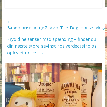
←
Завораживающий_мир_The_Dog_House_Mega
Fryd dine sanser med spænding – finder du
din næste store gevinst hos verdecasino og
oplev et univer
→