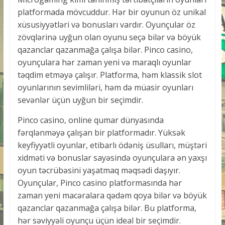
platformada mövcuddur. Hər bir oyunun öz unikal
xüsusiyyətləri və bonusları vardır. Oyunçular öz
zövqlərinə uyğun olan oyunu seçə bilər və böyük
qazanclar qazanmağa çalışa bilər. Pinco casino,
oyunçulara hər zaman yeni və maraqlı oyunlar
təqdim etməyə çalışır. Platforma, həm klassik slot
oyunlarının sevimliləri, həm də müasir oyunları
sevənlər üçün uyğun bir seçimdir.
Pinco casino, online qumar dünyasında
fərqlənməyə çalışan bir platformadır. Yüksək
keyfiyyətli oyunlar, etibarlı ödəniş üsulları, müştəri
xidməti və bonuslar sayəsində oyunçulara ən yaxşı
oyun təcrübəsini yaşatmaq məqsədi daşıyır.
Oyunçular, Pinco casino platformasında hər
zaman yeni macəralara qədəm qoya bilər və böyük
qazanclar qazanmağa çalışa bilər. Bu platforma,
hər səviyyəli oyunçu üçün ideal bir seçimdir.