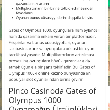
qazanclarınızı artırın.
Multiplikatorların bir-birinə tətbiq edilməsindən
faydalanın.
Oyunun bonus xüsusiyyətlərini diqqətlə izləyin.
Gates of Olympus 1000, oyunçulara həm əyləncəli,
həm də qazanma imkanı verən bir platformadır.
Frispinlər və bonus xüsusiyyətləri, oyunun
cazibəsini artırır və oyunçulara xüsusi bir oyun
təcrübəsi yaşadır. Multiplikatorların artırılması
prosesi isə oyunçulara böyük qazanclar əldə
etmək üçün əla bir şans təklif edir. Bu, Gates of
Olympus 1000-i online kazino dünyasında ən
populyar slot oyunlarından birinə çevirir.
Pinco Casinoda Gates of
Olympus 1000
Oynamağın Üstünlükləri