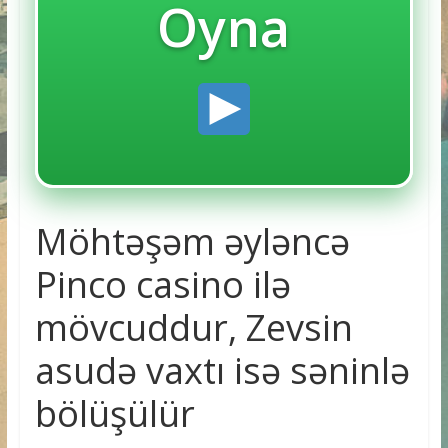
Oyna
Möhtəşəm əyləncə
Pinco casino ilə
mövcuddur, Zevsin
asudə vaxtı isə səninlə
bölüşülür