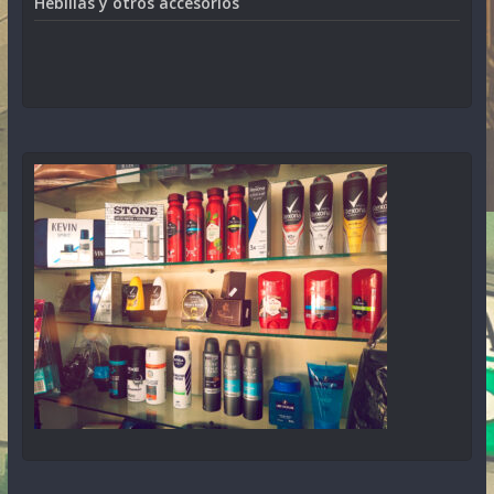
Hebillas y otros accesorios