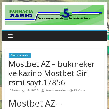
Skip
to
content
Farmacia
Sabio
Sin categoría
Farmacia
Mostbet AZ – bukmeker
Sabio
ve kazino Mostbet Giri
rsmi sayt.17856
28 de mayo de 2026
tonchizerodos
12 Views
Mostbet AZ –