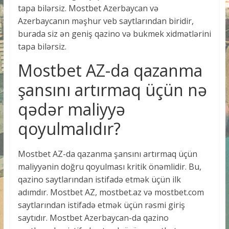
tapa bilərsiz. Mostbet Azerbaycan və
Azerbaycanın məşhur veb saytlarından biridir,
burada siz ən geniş qazino və bukmek xidmətlərini
tapa bilərsiz.
Mostbet AZ-da qazanma
şansını artırmaq üçün nə
qədər maliyyə
qoyulmalıdır?
Mostbet AZ-da qazanma şansını artırmaq üçün
maliyyənin doğru qoyulması kritik önəmlidir. Bu,
qazino saytlarından istifadə etmək üçün ilk
adımdır. Mostbet AZ, mostbet.az və mostbet.com
saytlarından istifadə etmək üçün rəsmi giriş
saytıdır. Mostbet Azerbaycan-da qazino