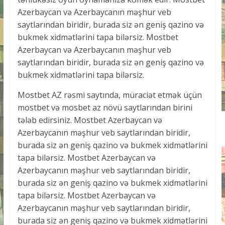
Azerbaycan və Azerbaycanın məşhur veb
saytlarından biridir, burada siz ən geniş qazino və
bukmek xidmətlərini tapa bilərsiz. Mostbet
Azerbaycan və Azerbaycanın məşhur veb
saytlarından biridir, burada siz ən geniş qazino və
bukmek xidmətlərini tapa bilərsiz.
Mostbet AZ rəsmi saytında, müraciət etmək üçün
mostbet və mosbet az növü saytlarından birini
tələb edirsiniz. Mostbet Azerbaycan və
Azerbaycanın məşhur veb saytlarından biridir,
burada siz ən geniş qazino və bukmek xidmətlərini
tapa bilərsiz. Mostbet Azerbaycan və
Azerbaycanın məşhur veb saytlarından biridir,
burada siz ən geniş qazino və bukmek xidmətlərini
tapa bilərsiz. Mostbet Azerbaycan və
Azerbaycanın məşhur veb saytlarından biridir,
burada siz ən geniş qazino və bukmek xidmətlərini