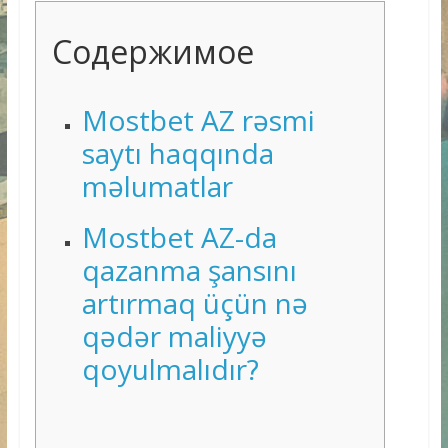
Содержимое
Mostbet AZ rəsmi
saytı haqqında
məlumatlar
Mostbet AZ-da
qazanma şansını
artırmaq üçün nə
qədər maliyyə
qoyulmalıdır?