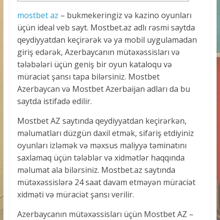
mostbet az
– bukmekeringiz və kazino oyunları
üçün ideal veb sayt. Mostbet.az adlı rəsmi saytda
qeydiyyatdan keçirərək və ya mobil uygulamadan
giriş edərək, Azerbaycanın mütəxəssisları və
tələbələri üçün geniş bir oyun kataloqu və
müraciət şansı tapa bilərsiniz. Mostbet
Azerbaycan və Mostbet Azerbaijan adları da bu
saytda istifadə edilir.
Mostbet AZ saytında qeydiyyatdan keçirərkən,
məlumatları düzgün daxil etmək, sifariş etdiyiniz
oyunları izləmək və məxsus maliyyə təminatını
saxlamaq üçün tələblər və xidmətlər haqqında
məlumat ala bilərsiniz. Mostbet.az saytında
mütəxəssislərə 24 saat davam etməyən müraciət
xidməti və müraciət şansı verilir.
Azerbaycanın mütəxəssisları üçün Mostbet AZ –