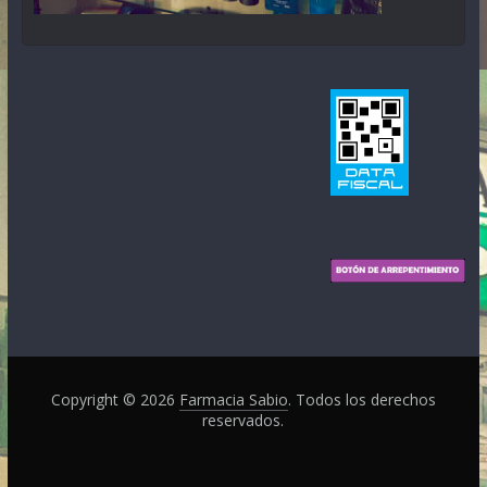
Copyright © 2026
Farmacia Sabio
. Todos los derechos
reservados.