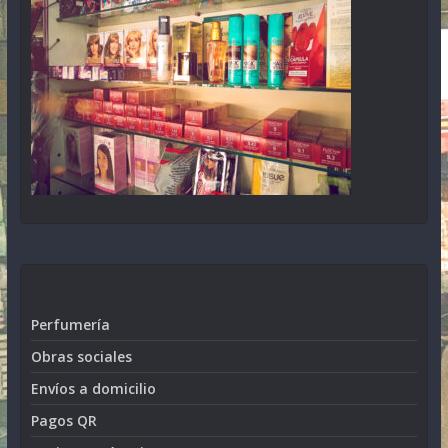
Perfumería
Obras sociales
Envíos a domicilio
Pagos QR