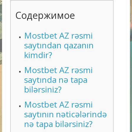
Содержимое
Mostbet AZ rəsmi
saytından qazanın
kimdir?
Mostbet AZ rəsmi
saytında nə tapa
bilərsiniz?
Mostbet AZ rəsmi
saytının nəticələrində
nə tapa bilərsiniz?