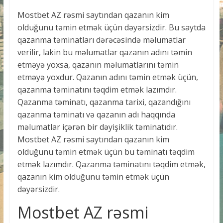
Mostbet AZ rəsmi saytından qazanın kim
olduğunu təmin etmək üçün dəyərsizdir. Bu saytda
qazanma təminatları dərəcəsində məlumatlar
verilir, lakin bu məlumatlar qazanın adını təmin
etməyə yoxsa, qazanın məlumatlarını təmin
etməyə yoxdur. Qazanın adını təmin etmək üçün,
qazanma təminatını təqdim etmək lazımdır.
Qazanma təminatı, qazanma tarixi, qazandığını
qazanma təminatı və qazanın adı haqqında
məlumatlar içərən bir dəyişiklik təminatıdır.
Mostbet AZ rəsmi saytından qazanın kim
olduğunu təmin etmək üçün bu təminatı təqdim
etmək lazımdır. Qazanma təminatını təqdim etmək,
qazanın kim olduğunu təmin etmək üçün
dəyərsizdir.
Mostbet AZ rəsmi