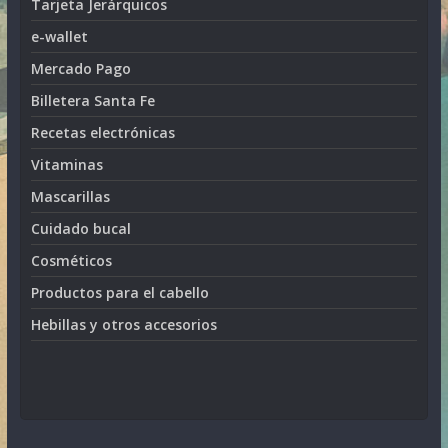
Tarjeta Jerárquicos
e-wallet
Mercado Pago
Billetera Santa Fe
Recetas electrónicas
Vitaminas
Mascarillas
Cuidado bucal
Cosméticos
Productos para el cabello
Hebillas y otros accesorios