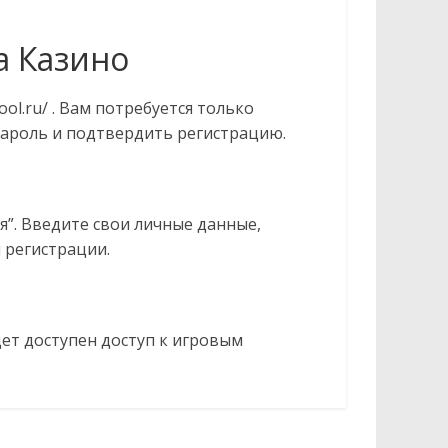
a Казино
ol.ru/ . Вам потребуется только
 пароль и подтвердить регистрацию.
я”. Введите свои личные данные,
 регистрации.
дет доступен доступ к игровым