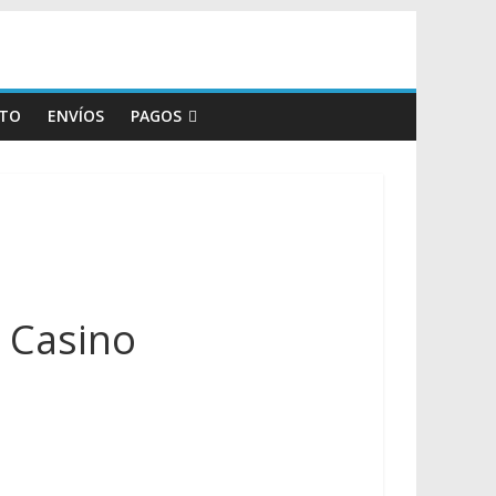
TO
ENVÍOS
PAGOS
 Casino