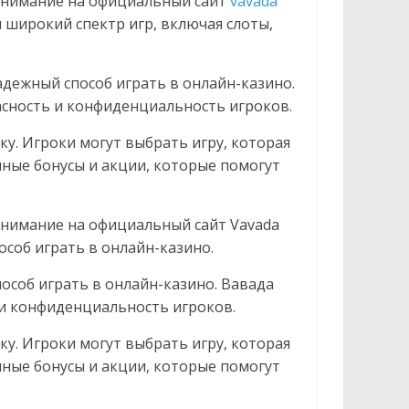
 внимание на официальный сайт
vavada
 широкий спектр игр, включая слоты,
адежный способ играть в онлайн-казино.
асность и конфиденциальность игроков.
ку. Игроки могут выбрать игру, которая
чные бонусы и акции, которые помогут
внимание на официальный сайт Vavada
особ играть в онлайн-казино.
особ играть в онлайн-казино. Вавада
 и конфиденциальность игроков.
ку. Игроки могут выбрать игру, которая
чные бонусы и акции, которые помогут