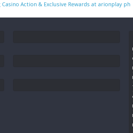
 Casino Action & Exclusive Rewards at arionplay ph