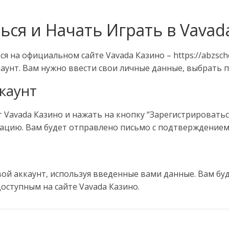
ься и Начать Играть в Vavad
я на официальном сайте Vavada Казино – https://abzscho
каунт. Вам нужно ввести свои личные данные, выбрать
ккаунт
Vavada Казино и нажать на кнопку “Зарегистрироватьс
ацию. Вам будет отправлено письмо с подтверждением
вой аккаунт, используя введенные вами данные. Вам бу
доступным на сайте Vavada Казино.