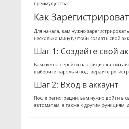
преимущества.
Как Зарегистрироват
Для начала, вам нужно зарегистрироватьс
несколько минут, чтобы создать свой ак
Шаг 1: Создайте свой а
Вам нужно перейти на официальный сайт 
выберите пароль и подтвердите регистр
Шаг 2: Вход в аккаунт
После регистрации, вам нужно войти в с
автоматам, а также к другим функциям, 