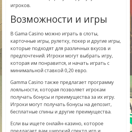
игроков.
Возможности и игры
В Gama Casino можно играть в слоты,
карточные игры, рулетку, покер и другие игры,
которые подходят для различных вкусов и
предпочтений. Игроки могут выбрать игру,
которая им понравится, и начать играть с
минимальной ставкой 0,20 евро.
Gamma Casino также предлагает программу
лояльности, которая позволяет игрокам
получать бонусы и преимущества за их игру.
Игроки могут получать бонусы на депозит,
бесплатные спины и другие преимущества.
Если вы ищете онлайн-казино, которое
предлагает вам широкий спектр игр и