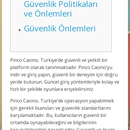
Güvenlik Politikaları
ve Önlemleri
Güvenlik Önlemleri
Pinco Casino, Türkiye’de güvenli ve yetkili bir
platform olarak tanınmaktadır. Pinco Casino’yu
indir ve giriş yapın, güvenli bir deneyim için doğru
yerde bulunun. Güncel giriş yöntemleriyle kolay ve
hızlı bir şekilde oyunlara erişebilirsiniz.
Pinco Casino, Türkiye’de operasyon yapabilmek
için gerekli lisansları ve güvenlik standartlarını
karşılamaktadır. Bu, kullanıcıların güvenli bir
ortamda oynayabileceğini ve bilgilerinin
korunabileceğini garanti eder. Güvenlik ve lisans