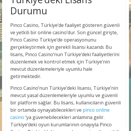
Durumu
Pinco Casino, Türkiye’de faaliyet gösteren güvenli
ve yetkili bir online casino’dur. Son güncel girişte,
Pinco Casino Türkiye’de operasyonunu
gerçekleştirmek için gerekli lisansı kazandı. Bu
lisans, Pinco Casino’nun Türkiye’deki faaliyetlerini
düzenlemek ve kontrol etmek için Türkiye’nin
mevcut düzenlemeleriyle uyumlu hale
getirmektedir.
Pinco Casino’nun Türkiye’deki lisansı, Türkiye’nin
mevcut yasal düzenlemeleriyle uyumlu ve güvenli
bir platform sağlar. Bu lisans, kullanıcıların güvenli
bir ortamda oynayabilecekleri ve
pinco online
casino
‘ya güvenebilecekleri anlamına gelir.
Türkiye’deki oyun kurumlarının onayıyla Pinco