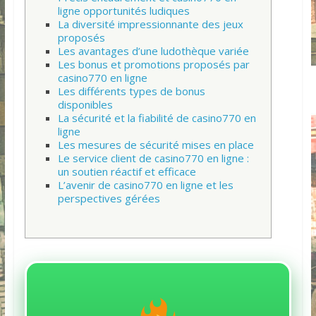
ligne opportunités ludiques
La diversité impressionnante des jeux
proposés
Les avantages d’une ludothèque variée
Les bonus et promotions proposés par
casino770 en ligne
Les différents types de bonus
disponibles
La sécurité et la fiabilité de casino770 en
ligne
Les mesures de sécurité mises en place
Le service client de casino770 en ligne :
un soutien réactif et efficace
L’avenir de casino770 en ligne et les
perspectives gérées