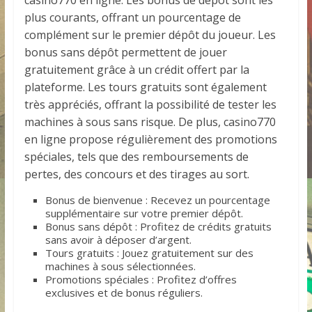
plus courants, offrant un pourcentage de
complément sur le premier dépôt du joueur. Les
bonus sans dépôt permettent de jouer
gratuitement grâce à un crédit offert par la
plateforme. Les tours gratuits sont également
très appréciés, offrant la possibilité de tester les
machines à sous sans risque. De plus, casino770
en ligne propose régulièrement des promotions
spéciales, tels que des remboursements de
pertes, des concours et des tirages au sort.
Bonus de bienvenue : Recevez un pourcentage
supplémentaire sur votre premier dépôt.
Bonus sans dépôt : Profitez de crédits gratuits
sans avoir à déposer d’argent.
Tours gratuits : Jouez gratuitement sur des
machines à sous sélectionnées.
Promotions spéciales : Profitez d’offres
exclusives et de bonus réguliers.