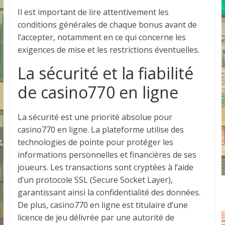
Il est important de lire attentivement les
conditions générales de chaque bonus avant de
l’accepter, notamment en ce qui concerne les
exigences de mise et les restrictions éventuelles.
La sécurité et la fiabilité
de casino770 en ligne
La sécurité est une priorité absolue pour
casino770 en ligne. La plateforme utilise des
technologies de pointe pour protéger les
informations personnelles et financières de ses
joueurs. Les transactions sont cryptées à l’aide
d’un protocole SSL (Secure Socket Layer),
garantissant ainsi la confidentialité des données.
De plus, casino770 en ligne est titulaire d’une
licence de jeu délivrée par une autorité de