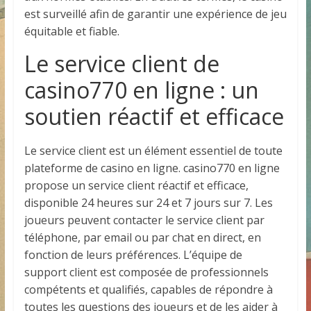
est surveillé afin de garantir une expérience de jeu
équitable et fiable.
Le service client de
casino770 en ligne : un
soutien réactif et efficace
Le service client est un élément essentiel de toute
plateforme de casino en ligne. casino770 en ligne
propose un service client réactif et efficace,
disponible 24 heures sur 24 et 7 jours sur 7. Les
joueurs peuvent contacter le service client par
téléphone, par email ou par chat en direct, en
fonction de leurs préférences. L’équipe de
support client est composée de professionnels
compétents et qualifiés, capables de répondre à
toutes les questions des joueurs et de les aider à