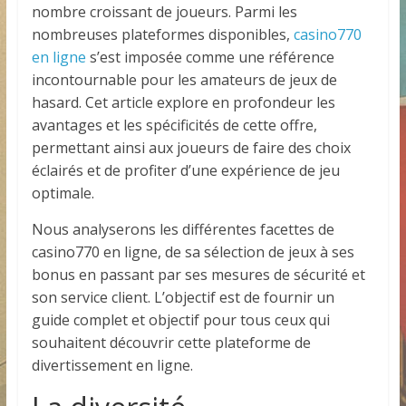
nombre croissant de joueurs. Parmi les
nombreuses plateformes disponibles,
casino770
en ligne
s’est imposée comme une référence
incontournable pour les amateurs de jeux de
hasard. Cet article explore en profondeur les
avantages et les spécificités de cette offre,
permettant ainsi aux joueurs de faire des choix
éclairés et de profiter d’une expérience de jeu
optimale.
Nous analyserons les différentes facettes de
casino770 en ligne, de sa sélection de jeux à ses
bonus en passant par ses mesures de sécurité et
son service client. L’objectif est de fournir un
guide complet et objectif pour tous ceux qui
souhaitent découvrir cette plateforme de
divertissement en ligne.