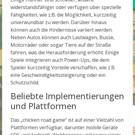
widerstandsfähiger oder verfügen über spezielle
Fähigkeiten, wie z.B. die Möglichkeit, kurzzeitig
unverwundbar zu werden. Darüber hinaus
können auch die Hindernisse variiert werden.
Neben Autos können auch Lastwagen, Busse,
Motorräder oder sogar Tiere auf der Straße
fahren, was die Herausforderung erhöht. Einige
Spiele integrieren auch Power-Ups, die dem
Spieler kurzzeitig Vorteile verschaffen, wie z.B.
eine Geschwindigkeitssteigerung oder ein
Schutzschild.
Beliebte Implementierungen
und Plattformen
Das „chicken road game“ ist auf einer Vielzahl von
Plattformen verfügbar, darunter mobile Geräte
(iOS und Android), Webbrowser und sogar einige