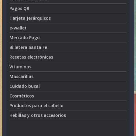
Pagos QR
Tarjeta Jerárquicos
e-wallet
Mercado Pago
Billetera Santa Fe
Recetas electrónicas
Vitaminas
Mascarillas
Cuidado bucal
Cosméticos
Productos para el cabello
Hebillas y otros accesorios