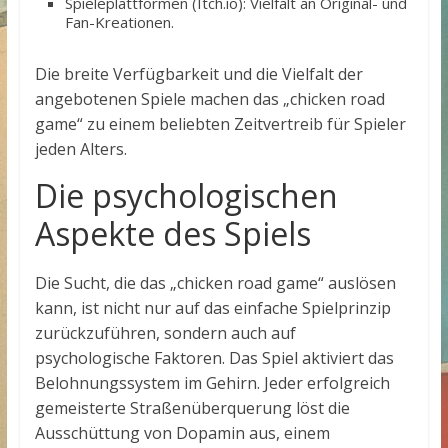
Spieleplattformen (Itch.io): Vielfalt an Original- und
Fan-Kreationen.
Die breite Verfügbarkeit und die Vielfalt der
angebotenen Spiele machen das „chicken road
game“ zu einem beliebten Zeitvertreib für Spieler
jeden Alters.
Die psychologischen
Aspekte des Spiels
Die Sucht, die das „chicken road game“ auslösen
kann, ist nicht nur auf das einfache Spielprinzip
zurückzuführen, sondern auch auf
psychologische Faktoren. Das Spiel aktiviert das
Belohnungssystem im Gehirn. Jeder erfolgreich
gemeisterte Straßenüberquerung löst die
Ausschüttung von Dopamin aus, einem