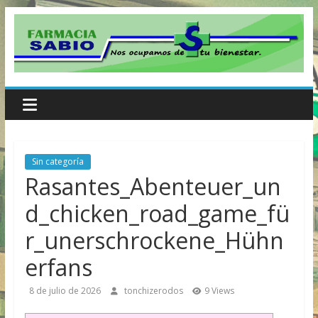
Skip
to
content
Farmacia
Sabio
Sin categoría
Farmacia
Rasantes_Abenteuer_un
Sabio
d_chicken_road_game_fü
r_unerschrockene_Hühn
erfans
8 de julio de 2026
tonchizerodos
9 Views