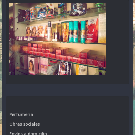
Perfumería
Obras sociales
Envíos a domicilio