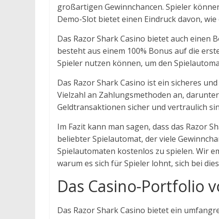
großartigen Gewinnchancen. Spieler können 
Demo-Slot bietet einen Eindruck davon, wie 
Das Razor Shark Casino bietet auch einen B
besteht aus einem 100% Bonus auf die erste 
Spieler nutzen können, um den Spielautoma
Das Razor Shark Casino ist ein sicheres und 
Vielzahl an Zahlungsmethoden an, darunter 
Geldtransaktionen sicher und vertraulich sin
Im Fazit kann man sagen, dass das Razor Shar
beliebter Spielautomat, der viele Gewinnchan
Spielautomaten kostenlos zu spielen. Wir e
warum es sich für Spieler lohnt, sich bei d
Das Casino-Portfolio 
Das Razor Shark Casino bietet ein umfangre