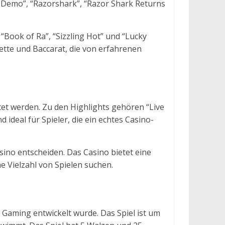
rk Demo”, “Razorshark”, “Razor Shark Returns
“Book of Ra”, “Sizzling Hot” und “Lucky
lette und Baccarat, die von erfahrenen
itet werden. Zu den Highlights gehören “Live
nd ideal für Spieler, die ein echtes Casino-
asino entscheiden. Das Casino bietet eine
ne Vielzahl von Spielen suchen.
 Gaming entwickelt wurde. Das Spiel ist um