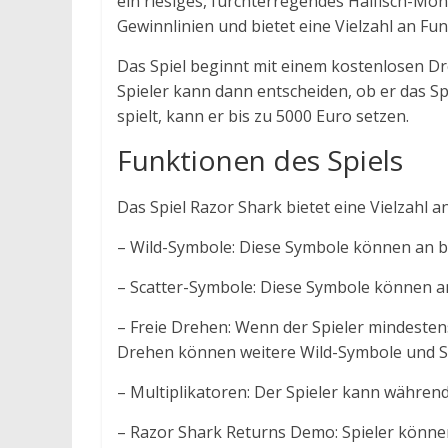
ein riesiges, furchterregendes Haifisch-Mo
Gewinnlinien und bietet eine Vielzahl an Fu
Das Spiel beginnt mit einem kostenlosen Dre
Spieler kann dann entscheiden, ob er das Sp
spielt, kann er bis zu 5000 Euro setzen.
Funktionen des Spiels
Das Spiel Razor Shark bietet eine Vielzahl 
– Wild-Symbole: Diese Symbole können an be
– Scatter-Symbole: Diese Symbole können an
– Freie Drehen: Wenn der Spieler mindestens
Drehen können weitere Wild-Symbole und S
– Multiplikatoren: Der Spieler kann währen
– Razor Shark Returns Demo: Spieler können