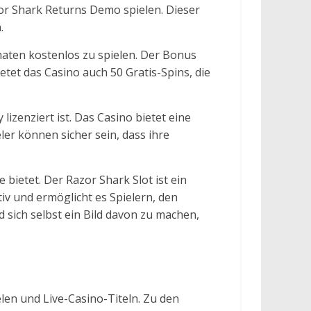
or Shark Returns Demo spielen. Dieser
.
maten kostenlos zu spielen. Der Bonus
tet das Casino auch 50 Gratis-Spins, die
izenziert ist. Das Casino bietet eine
er können sicher sein, dass ihre
 bietet. Der Razor Shark Slot ist ein
tiv und ermöglicht es Spielern, den
sich selbst ein Bild davon zu machen,
len und Live-Casino-Titeln. Zu den