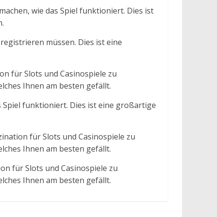
achen, wie das Spiel funktioniert. Dies ist
n.
registrieren müssen. Dies ist eine
on für Slots und Casinospiele zu
lches Ihnen am besten gefällt.
iel funktioniert. Dies ist eine großartige
zination für Slots und Casinospiele zu
lches Ihnen am besten gefällt.
ion für Slots und Casinospiele zu
lches Ihnen am besten gefällt.