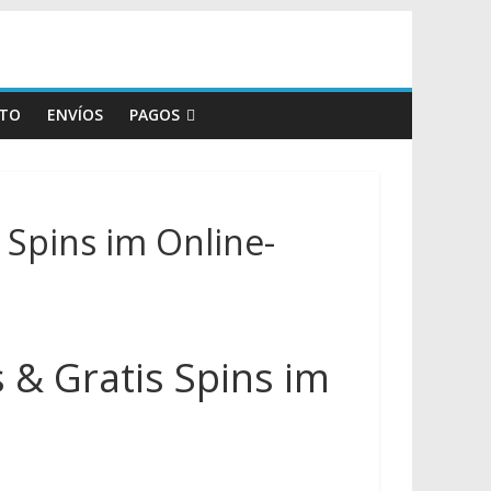
TO
ENVÍOS
PAGOS
 Spins im Online-
 & Gratis Spins im