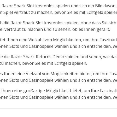
azor Shark Slot kostenlos spielen und sich ein Bild davon m
 Spiel vertraut zu machen, bevor Sie es mit Echtgeld spiele
 die Razor Shark Slot kostenlos spielen, ohne dass Sie sich 
el vertraut zu machen und zu sehen, ob es Ihnen gefällt.
et Ihnen eine Vielzahl von Möglichkeiten, um Ihre Faszinati
nen Slots und Casinospiele wählen und sich entscheiden, we
 die Razor Shark Returns Demo spielen und sehen, wie das Sp
zu machen, bevor Sie es mit Echtgeld spielen.
s Ihnen eine Vielzahl von Möglichkeiten bietet, um Ihre Fas
nen Slots und Casinospiele wählen und sich entscheiden, we
 Ihnen eine großartige Möglichkeit bietet, um Ihre Faszinat
nen Slots und Casinospiele wählen und sich entscheiden, we