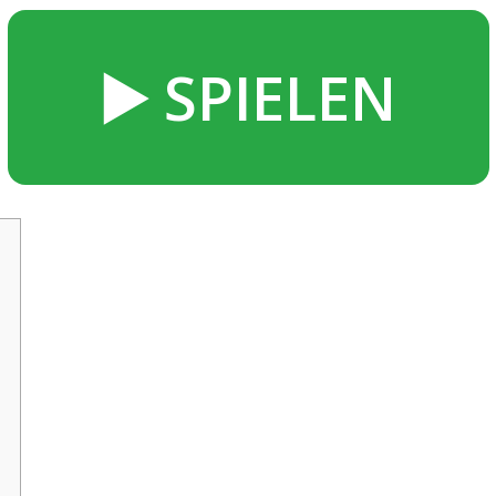
▶️ SPIELEN