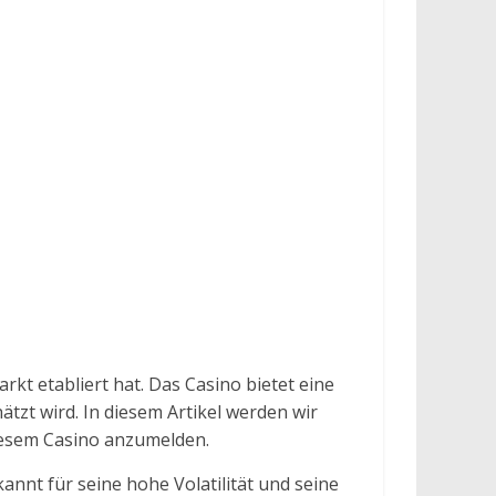
rkt etabliert hat. Das Casino bietet eine
ätzt wird. In diesem Artikel werden wir
diesem Casino anzumelden.
ekannt für seine hohe Volatilität und seine