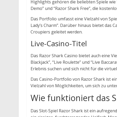
Highlights gehören die beliebten Spiele wie
Demo” und “Razor Shark Free”, die kostenlo
Das Portfolio umfasst eine Vielzahl von Spie
Lady’s Charm”. Darüber hinaus bietet das Ca
Croupiers geleitet werden.
Live-Casino-Titel
Das Razor Shark Casino bietet auch eine Vie
Blackjack”, “Live Roulette” und “Live Baccarat
Erlebnis suchen und sich nicht für die virtu
Das Casino-Portfolio von Razor Shark ist ein
Vielzahl von Möglichkeiten, um sich zu unterh
Wie funktioniert das S
Das Slot-Spiel Razor Shark ist ein aufregen