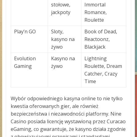
stołowe,
Immortal
jackpoty
Romance,
Roulette
Play’n GO
Sloty,
Book of Dead,
kasyno na
Reactoonz,
żywo
Blackjack
Evolution
Kasyno na
Lightning
Gaming
żywo
Roulette, Dream
Catcher, Crazy
Time
Wybór odpowiedniego kasyna online to nie tylko
kwestia oferowanych gier, ale również
bezpieczeństwa i niezawodności platformy. Nine
Casino posiada licencję wystawioną przez Curacao
eGaming, co gwarantuje, że kasyno działa zgodnie
z obowiązującymi przepisami i standardami