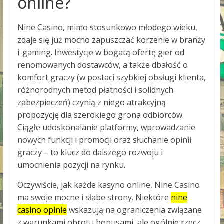
online?
Nine Casino, mimo stosunkowo młodego wieku,
zdaje się już mocno zapuszczać korzenie w branży
i-gaming. Inwestycje w bogatą ofertę gier od
renomowanych dostawców, a także dbałość o
komfort graczy (w postaci szybkiej obsługi klienta,
różnorodnych metod płatności i solidnych
zabezpieczeń) czynią z niego atrakcyjną
propozycję dla szerokiego grona odbiorców.
Ciągłe udoskonalanie platformy, wprowadzanie
nowych funkcji i promocji oraz słuchanie opinii
graczy – to klucz do dalszego rozwoju i
umocnienia pozycji na rynku.
Oczywiście, jak każde kasyno online, Nine Casino
ma swoje mocne i słabe strony. Niektóre
nine
casino opinie
wskazują na ograniczenia związane
z warunkami obrotu bonusami, ale ogólnie rzecz