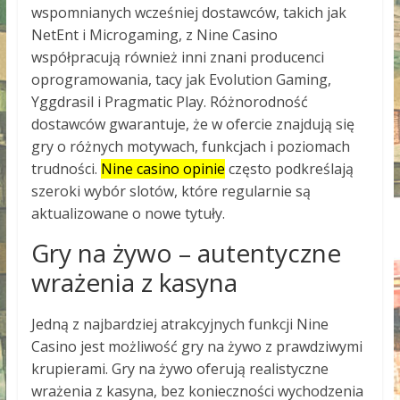
wspomnianych wcześniej dostawców, takich jak
NetEnt i Microgaming, z Nine Casino
współpracują również inni znani producenci
oprogramowania, tacy jak Evolution Gaming,
Yggdrasil i Pragmatic Play. Różnorodność
dostawców gwarantuje, że w ofercie znajdują się
gry o różnych motywach, funkcjach i poziomach
trudności.
Nine casino opinie
często podkreślają
szeroki wybór slotów, które regularnie są
aktualizowane o nowe tytuły.
Gry na żywo – autentyczne
wrażenia z kasyna
Jedną z najbardziej atrakcyjnych funkcji Nine
Casino jest możliwość gry na żywo z prawdziwymi
krupierami. Gry na żywo oferują realistyczne
wrażenia z kasyna, bez konieczności wychodzenia