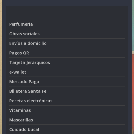
Perfumería
Obras sociales
Envíos a domicilio
Pagos QR
Tarjeta Jerárquicos
e-wallet
Mercado Pago
Billetera Santa Fe
Recetas electrónicas
Vitaminas
Mascarillas
Cuidado bucal