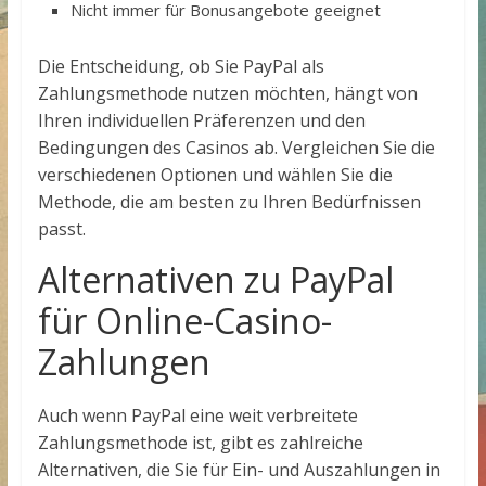
Nicht immer für Bonusangebote geeignet
Die Entscheidung, ob Sie PayPal als
Zahlungsmethode nutzen möchten, hängt von
Ihren individuellen Präferenzen und den
Bedingungen des Casinos ab. Vergleichen Sie die
verschiedenen Optionen und wählen Sie die
Methode, die am besten zu Ihren Bedürfnissen
passt.
Alternativen zu PayPal
für Online-Casino-
Zahlungen
Auch wenn PayPal eine weit verbreitete
Zahlungsmethode ist, gibt es zahlreiche
Alternativen, die Sie für Ein- und Auszahlungen in