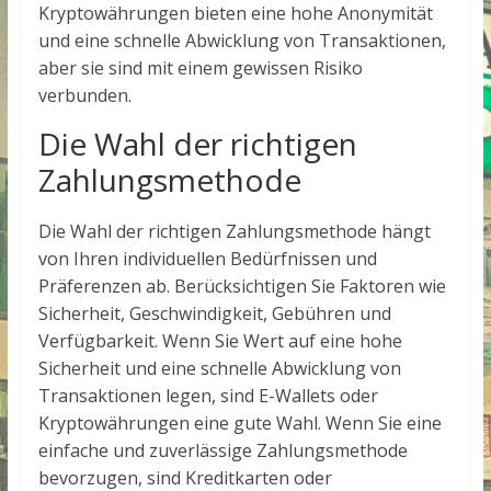
Kryptowährungen bieten eine hohe Anonymität
und eine schnelle Abwicklung von Transaktionen,
aber sie sind mit einem gewissen Risiko
verbunden.
Die Wahl der richtigen
Zahlungsmethode
Die Wahl der richtigen Zahlungsmethode hängt
von Ihren individuellen Bedürfnissen und
Präferenzen ab. Berücksichtigen Sie Faktoren wie
Sicherheit, Geschwindigkeit, Gebühren und
Verfügbarkeit. Wenn Sie Wert auf eine hohe
Sicherheit und eine schnelle Abwicklung von
Transaktionen legen, sind E-Wallets oder
Kryptowährungen eine gute Wahl. Wenn Sie eine
einfache und zuverlässige Zahlungsmethode
bevorzugen, sind Kreditkarten oder