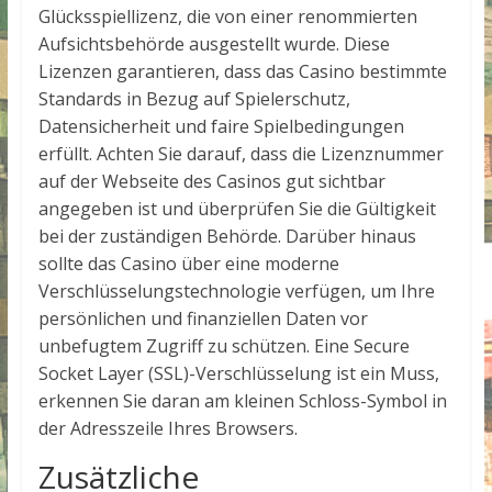
Glücksspiellizenz, die von einer renommierten
Aufsichtsbehörde ausgestellt wurde. Diese
Lizenzen garantieren, dass das Casino bestimmte
Standards in Bezug auf Spielerschutz,
Datensicherheit und faire Spielbedingungen
erfüllt. Achten Sie darauf, dass die Lizenznummer
auf der Webseite des Casinos gut sichtbar
angegeben ist und überprüfen Sie die Gültigkeit
bei der zuständigen Behörde. Darüber hinaus
sollte das Casino über eine moderne
Verschlüsselungstechnologie verfügen, um Ihre
persönlichen und finanziellen Daten vor
unbefugtem Zugriff zu schützen. Eine Secure
Socket Layer (SSL)-Verschlüsselung ist ein Muss,
erkennen Sie daran am kleinen Schloss-Symbol in
der Adresszeile Ihres Browsers.
Zusätzliche