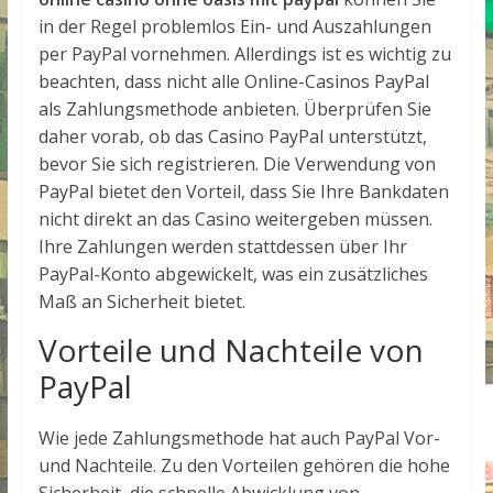
in der Regel problemlos Ein- und Auszahlungen
per PayPal vornehmen. Allerdings ist es wichtig zu
beachten, dass nicht alle Online-Casinos PayPal
als Zahlungsmethode anbieten. Überprüfen Sie
daher vorab, ob das Casino PayPal unterstützt,
bevor Sie sich registrieren. Die Verwendung von
PayPal bietet den Vorteil, dass Sie Ihre Bankdaten
nicht direkt an das Casino weitergeben müssen.
Ihre Zahlungen werden stattdessen über Ihr
PayPal-Konto abgewickelt, was ein zusätzliches
Maß an Sicherheit bietet.
Vorteile und Nachteile von
PayPal
Wie jede Zahlungsmethode hat auch PayPal Vor-
und Nachteile. Zu den Vorteilen gehören die hohe
Sicherheit, die schnelle Abwicklung von