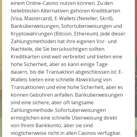
einem Online-Casino nutzen können. Zu den
beliebtesten Alternativen gehören Kreditkarten
(Visa, Mastercard), E-Wallets (Neteller, Skrill),
Banküberweisungen, Sofortüberweisungen und
Kryptowährungen (Bitcoin, Ethereum). Jede dieser
Zahlungsmethoden hat ihre eigenen Vor- und
Nachteile, die Sie berücksichtigen sollten.
Kreditkarten sind weit verbreitet und bieten eine
hohe Sicherheit, aber es kann einige Tage
dauern, bis die Transaktion abgeschlossen ist. E-
Wallets bieten eine schnelle Abwicklung von
Transaktionen und eine hohe Sicherheit, aber es
können Gebühren anfallen. Banküberweisungen
sind eine sichere, aber oft langsame
Zahlungsmethode. Sofortüberweisungen
ermöglichen eine schnelle Überweisung direkt
von Ihrem Bankkonto, aber sie sind
möglicherweise nicht in allen Casinos verfügbar.