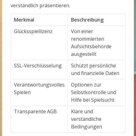
verständlich präsentieren.
Merkmal
Beschreibung
Glücksspiellizenz
Von einer
renommierten
Aufsichtsbehörde
ausgestellt
SSL-Verschlüsselung
Schützt persönliche
und finanzielle Daten
Verantwortungsvolles
Optionen zur
Spielen
Selbstkontrolle und
Hilfe bei Spielsucht
Transparente AGB
Klare und
verständliche
Bedingungen