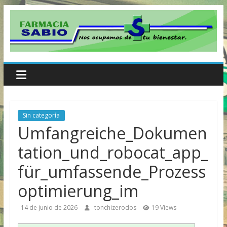
Skip
to
content
Farmacia
Sabio
Sin categoría
Farmacia
Umfangreiche_Dokumen
Sabio
tation_und_robocat_app_
für_umfassende_Prozess
optimierung_im
14 de junio de 2026
tonchizerodos
19 Views