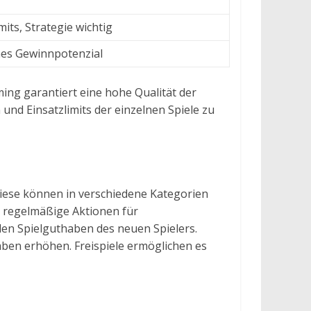
its, Strategie wichtig
hes Gewinnpotenzial
ng garantiert eine hohe Qualität der
 und Einsatzlimits der einzelnen Spiele zu
iese können in verschiedene Kategorien
d regelmäßige Aktionen für
n Spielguthaben des neuen Spielers.
ben erhöhen. Freispiele ermöglichen es