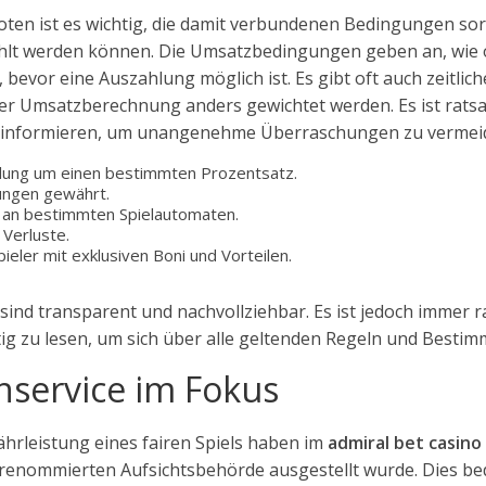
n ist es wichtig, die damit verbundenen Bedingungen sorgf
lt werden können. Die Umsatzbedingungen geben an, wie 
bevor eine Auszahlung möglich ist. Es gibt oft auch zeitl
er Umsatzberechnung anders gewichtet werden. Es ist rats
u informieren, um unangenehme Überraschungen zu vermei
hlung um einen bestimmten Prozentsatz.
lungen gewährt.
n an bestimmten Spielautomaten.
 Verluste.
ler mit exklusiven Boni und Vorteilen.
sind transparent und nachvollziehbar. Es ist jedoch immer 
ig zu lesen, um sich über alle geltenden Regeln und Besti
nservice im Fokus
ährleistung eines fairen Spiels haben im
admiral bet casino
er renommierten Aufsichtsbehörde ausgestellt wurde. Dies b