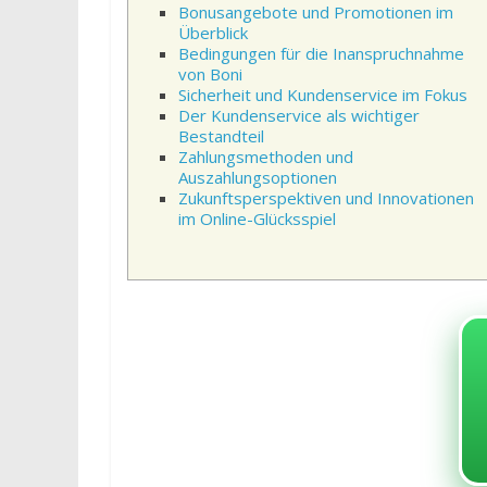
Bonusangebote und Promotionen im
Überblick
Bedingungen für die Inanspruchnahme
von Boni
Sicherheit und Kundenservice im Fokus
Der Kundenservice als wichtiger
Bestandteil
Zahlungsmethoden und
Auszahlungsoptionen
Zukunftsperspektiven und Innovationen
im Online-Glücksspiel