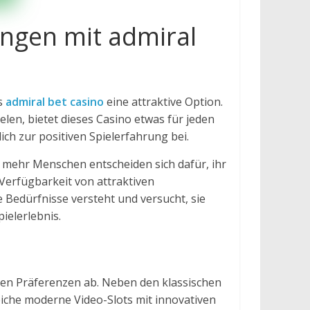
ngen mit admiral
as
admiral bet casino
eine attraktive Option.
elen, bietet dieses Casino etwas für jeden
ch zur positiven Spielerfahrung bei.
 mehr Menschen entscheiden sich dafür, ihr
 Verfügbarkeit von attraktiven
se Bedürfnisse versteht und versucht, sie
ielerlebnis.
ten Präferenzen ab. Neben den klassischen
reiche moderne Video-Slots mit innovativen