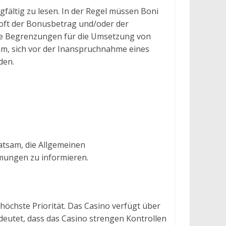
ältig zu lesen. In der Regel müssen Boni
oft der Bonusbetrag und/oder der
iche Begrenzungen für die Umsetzung von
am, sich vor der Inanspruchnahme eines
den.
ratsam, die Allgemeinen
mmungen zu informieren.
höchste Priorität. Das Casino verfügt über
edeutet, dass das Casino strengen Kontrollen