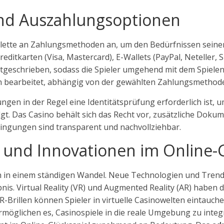
d Auszahlungsoptionen
Palette an Zahlungsmethoden an, um den Bedürfnissen seine
itkarten (Visa, Mastercard), E-Wallets (PayPal, Neteller, 
utgeschrieben, sodass die Spieler umgehend mit dem Spie
en bearbeitet, abhängig von der gewählten Zahlungsmethod
ungen in der Regel eine Identitätsprüfung erforderlich ist, 
t. Das Casino behält sich das Recht vor, zusätzliche Dokum
edingungen sind transparent und nachvollziehbar.
 und Innovationen im Online-G
ich in einem ständigen Wandel. Neue Technologien und Tren
is. Virtual Reality (VR) und Augmented Reality (AR) haben da
-Brillen können Spieler in virtuelle Casinowelten eintauch
möglichen es, Casinospiele in die reale Umgebung zu integ