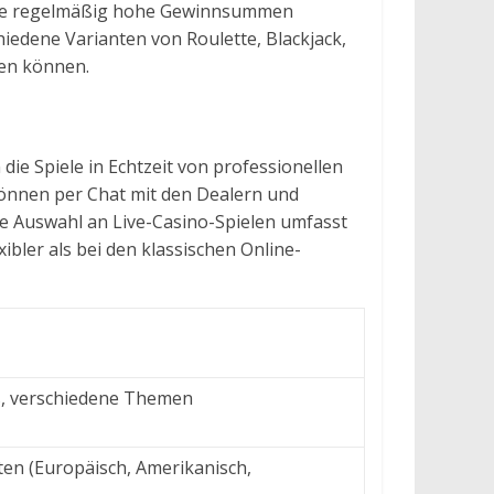
, die regelmäßig hohe Gewinnsummen
hiedene Varianten von Roulette, Blackjack,
ten können.
die Spiele in Echtzeit von professionellen
 können per Chat mit den Dealern und
e Auswahl an Live-Casino-Spielen umfasst
xibler als bei den klassischen Online-
s, verschiedene Themen
ten (Europäisch, Amerikanisch,