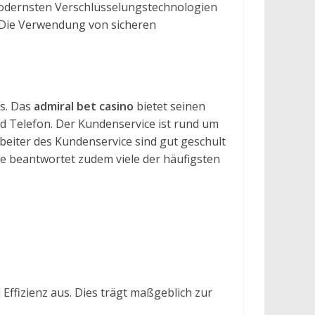
it modernsten Verschlüsselungstechnologien
. Die Verwendung von sicheren
os. Das
admiral bet casino
bietet seinen
d Telefon. Der Kundenservice ist rund um
beiter des Kundenservice sind gut geschult
e beantwortet zudem viele der häufigsten
 Effizienz aus. Dies trägt maßgeblich zur