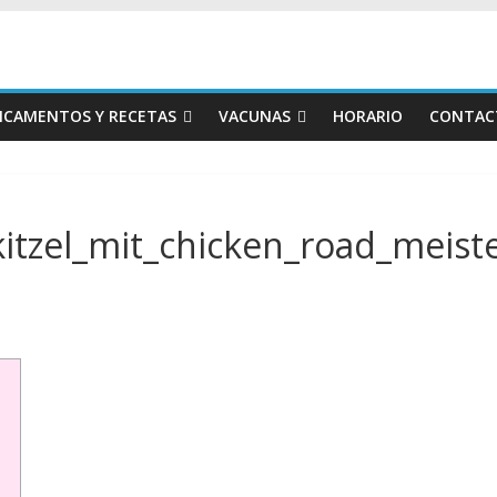
ICAMENTOS Y RECETAS
VACUNAS
HORARIO
CONTAC
itzel_mit_chicken_road_meis