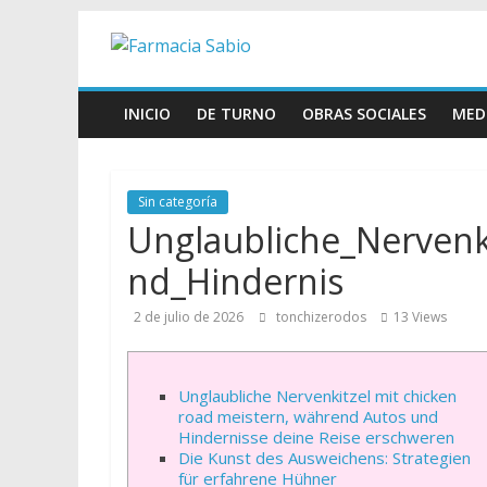
Skip
Farmacia
to
content
Sabio
INICIO
DE TURNO
OBRAS SOCIALES
MED
Farmacia
Sabio
Sin categoría
Unglaubliche_Nervenk
nd_Hindernis
2 de julio de 2026
tonchizerodos
13 Views
Unglaubliche Nervenkitzel mit chicken
road meistern, während Autos und
Hindernisse deine Reise erschweren
Die Kunst des Ausweichens: Strategien
für erfahrene Hühner