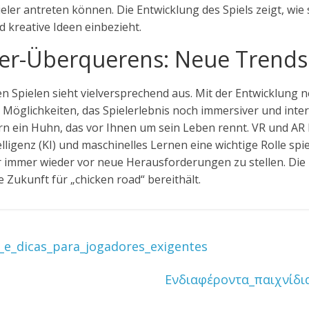
ler antreten können. Die Entwicklung des Spiels zeigt, wie s
 kreative Ideen einbezieht.
er-Überquerens: Neue Trends
n Spielen sieht vielversprechend aus. Mit der Entwicklung n
glichkeiten, das Spielerlebnis noch immersiver und interakt
rn ein Huhn, das vor Ihnen um sein Leben rennt. VR und AR 
ligenz (KI) und maschinelles Lernen eine wichtige Rolle spi
r immer wieder vor neue Herausforderungen zu stellen. Die 
Zukunft für „chicken road“ bereithält.
_e_dicas_para_jogadores_exigentes
Ενδιαφέροντα_παιχνίδι