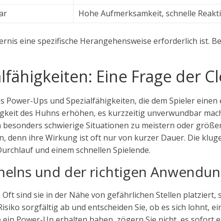
ar
Hohe Aufmerksamkeit, schnelle Reakt
indernis eine spezifische Herangehensweise erforderlich is
fähigkeiten: Eine Frage der C
 es Power-Ups und Spezialfähigkeiten, die dem Spieler einen
igkeit des Huhns erhöhen, es kurzzeitig unverwundbar mac
 besonders schwierige Situationen zu meistern oder größe
n, denn ihre Wirkung ist oft nur von kurzer Dauer. Die klu
urchlauf und einem schnellen Spielende.
elns und der richtigen Anwendu
 Oft sind sie in der Nähe von gefährlichen Stellen platziert,
siko sorgfältig ab und entscheiden Sie, ob es sich lohnt, e
 ein Power-Up erhalten haben, zögern Sie nicht, es sofort e