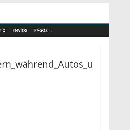
TO
ENVÍOS
PAGOS
tern_während_Autos_u