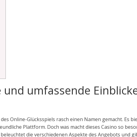
 und umfassende Einblicke
s
t des Online-Glücksspiels rasch einen Namen gemacht. Es b
reundliche Plattform. Doch was macht dieses Casino so beson
, beleuchtet die verschiedenen Aspekte des Angebots und gib