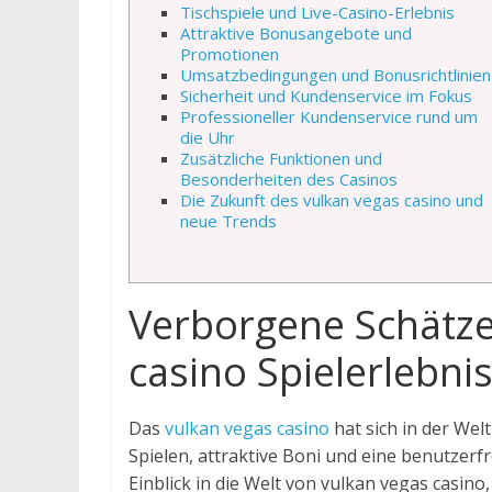
Tischspiele und Live-Casino-Erlebnis
Attraktive Bonusangebote und
Promotionen
Umsatzbedingungen und Bonusrichtlinien
Sicherheit und Kundenservice im Fokus
Professioneller Kundenservice rund um
die Uhr
Zusätzliche Funktionen und
Besonderheiten des Casinos
Die Zukunft des vulkan vegas casino und
neue Trends
Verborgene Schätze
casino Spielerlebni
Das
vulkan vegas casino
hat sich in der Wel
Spielen, attraktive Boni und eine benutzerf
Einblick in die Welt von vulkan vegas casino