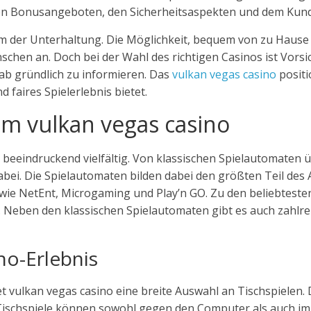
den Bonusangeboten, den Sicherheitsaspekten und dem Kund
rm der Unterhaltung. Die Möglichkeit, bequem von zu Hause 
schen an. Doch bei der Wahl des richtigen Casinos ist Vorsic
rab gründlich zu informieren. Das
vulkan vegas casino
positi
d faires Spielerlebnis bietet.
 im vulkan vegas casino
 beeindruckend vielfältig. Von klassischen Spielautomaten üb
bei. Die Spielautomaten bilden dabei den größten Teil des 
wie NetEnt, Microgaming und Play’n GO. Zu den beliebtes
 Neben den klassischen Spielautomaten gibt es auch zahlrei
no-Erlebnis
et vulkan vegas casino eine breite Auswahl an Tischspielen.
Tischspiele können sowohl gegen den Computer als auch im 