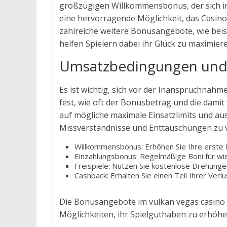
großzügigen Willkommensbonus, der sich i
eine hervorragende Möglichkeit, das Casi
zahlreiche weitere Bonusangebote, wie beis
helfen Spielern dabei ihr Glück zu maximiere
Umsatzbedingungen und 
Es ist wichtig, sich vor der Inanspruchnah
fest, wie oft der Bonusbetrag und die dam
auf mögliche maximale Einsatzlimits und au
Missverständnisse und Enttäuschungen zu 
Willkommensbonus: Erhöhen Sie Ihre erste 
Einzahlungsbonus: Regelmäßige Boni für wi
Freispiele: Nutzen Sie kostenlose Drehunge
Cashback: Erhalten Sie einen Teil Ihrer Verlu
Die Bonusangebote im vulkan vegas casino sin
Möglichkeiten, ihr Spielguthaben zu erhöh