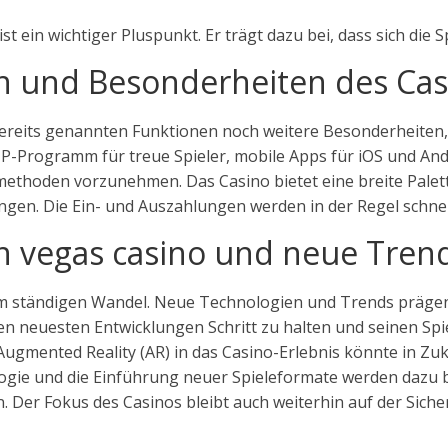
t ein wichtiger Pluspunkt. Er trägt dazu bei, dass sich die 
en und Besonderheiten des Cas
ereits genannten Funktionen noch weitere Besonderheiten, 
P-Programm für treue Spieler, mobile Apps für iOS und Andr
ethoden vorzunehmen. Das Casino bietet eine breite Pale
gen. Die Ein- und Auszahlungen werden in der Regel schnell
n vegas casino und neue Tren
inem ständigen Wandel. Neue Technologien und Trends präge
 den neuesten Entwicklungen Schritt zu halten und seinen Sp
 Augmented Reality (AR) in das Casino-Erlebnis könnte in Zuku
gie und die Einführung neuer Spieleformate werden dazu b
. Der Fokus des Casinos bleibt auch weiterhin auf der Sich