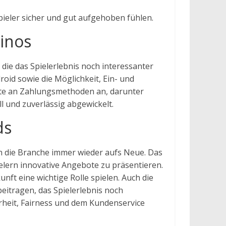
Spieler sicher und gut aufgehoben fühlen.
inos
die das Spielerlebnis noch interessanter
oid sowie die Möglichkeit, Ein- und
tte an Zahlungsmethoden an, darunter
 und zuverlässig abgewickelt.
ds
n die Branche immer wieder aufs Neue. Das
ielern innovative Angebote zu präsentieren.
nft eine wichtige Rolle spielen. Auch die
eitragen, das Spielerlebnis noch
erheit, Fairness und dem Kundenservice