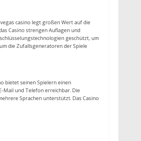
 vegas casino legt großen Wert auf die
ss das Casino strengen Auflagen und
erschlüsselungstechnologien geschützt, um
m die Zufallsgeneratoren der Spiele
no bietet seinen Spielern einen
E-Mail und Telefon erreichbar. Die
mehrere Sprachen unterstützt. Das Casino