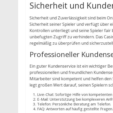
Sicherheit und Kunde
Sicherheit und Zuverlässigkeit sind beim O
Sicherheit seiner Spieler und verfügt über e
Kontrollen unterliegt und seine Spieler fa
unbefugten Zugriff zu verhindern. Das Cas
regelmäßig zu überprüfen und sicherzustelle
Professioneller Kundens
Ein guter Kundenservice ist ein wichtiger Be
professionellen und freundlichen Kundenserv
Mitarbeiter sind kompetent und helfen den 
legt großen Wert darauf, seinen Spielern sch
Live-Chat: Sofortige Hilfe von kompetenten 
E-Mail: Unterstützung bei komplexeren Anf
Telefon: Persönliche Beratung am Telefon.
FAQ: Antworten auf häufig gestellte Fragen.