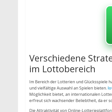
Verschiedene Strat
im Lottobereich
Im Bereich der Lotterien und Glücksspiele h
und vielfältige Auswahl an Spielen bieten.
lo
Möglichkeit bietet, an internationalen Lott
erfreut sich wachsender Beliebtheit, da er 
Die Attraktivität von Online-Lotterieplattf