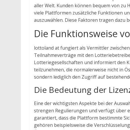
aller Welt. Kunden können bequem von zu H
viele Plattformen zusätzliche Funktionen u
auszuwählen. Diese Faktoren tragen dazu bei,
Die Funktionsweise von
lottoland at fungiert als Vermittler zwische
Teilnahmeverträge mit den Lotteriebetreibe
Lotteriegesellschaften und informiert den 
teilzunehmen, die normalerweise nicht in Öst
sondern lediglich den Zugriff auf bestehend
Die Bedeutung der Lizenz
Eine der wichtigsten Aspekte bei der Auswahl
strengen Regulierungen und verfügt über ei
garantiert, dass die Plattform bestimmte S
gehören beispielsweise die Verschlüsselu