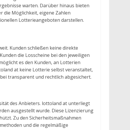
rgebnisse warten. Darüber hinaus bieten
r die Möglichkeit, eigene Zahlen
tionellen Lotterieangeboten darstellen.
weit. Kunden schließen keine direkte
 Kunden die Losscheine bei den jeweiligen
möglicht es den Kunden, an Lotterien
oland at keine Lotterie selbst veranstaltet,
bei transparent und rechtlich abgesichert.
ität des Anbieters. lottoland at unterliegt
rden ausgestellt wurde. Diese Lizenzierung
schützt. Zu den Sicherheitsmaßnahmen
smethoden und die regelmäßige