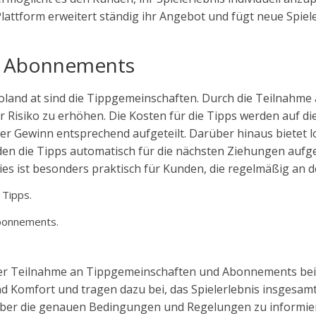
attform erweitert ständig ihr Angebot und fügt neue Spiel
d Abonnements
ttoland at sind die Tippgemeinschaften. Durch die Teilnah
 Risiko zu erhöhen. Die Kosten für die Tipps werden auf di
 der Gewinn entsprechend aufgeteilt. Darüber hinaus bietet 
en die Tipps automatisch für die nächsten Ziehungen aufg
ies ist besonders praktisch für Kunden, die regelmäßig an 
Tipps.
bonnements.
der Teilnahme an Tippgemeinschaften und Abonnements bei
nd Komfort und tragen dazu bei, das Spielerlebnis insgesamt 
über die genauen Bedingungen und Regelungen zu informie