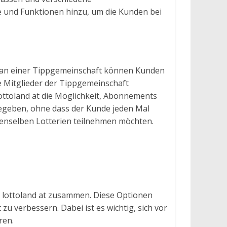
e und Funktionen hinzu, um die Kunden bei
me an einer Tippgemeinschaft können Kunden
e Mitglieder der Tippgemeinschaft
lottoland at die Möglichkeit, Abonnements
egeben, ohne dass der Kunde jeden Mal
denselben Lotterien teilnehmen möchten.
 lottoland at zusammen. Diese Optionen
zu verbessern. Dabei ist es wichtig, sich vor
ren.