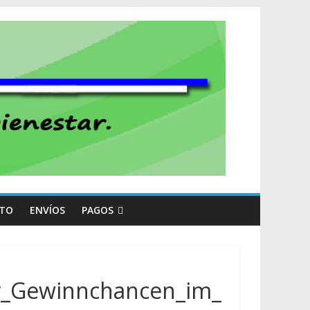
TO
ENVÍOS
PAGOS
hr_Gewinnchancen_im_