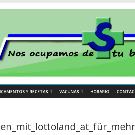
ICAMENTOS Y RECETAS
VACUNAS
HORARIO
CONTAC
ien_mit_lottoland_at_für_me