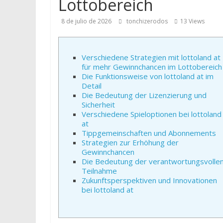
Lottobereich
8 de julio de 2026
tonchizerodos
13 Views
Verschiedene Strategien mit lottoland at
für mehr Gewinnchancen im Lottobereich
Die Funktionsweise von lottoland at im
Detail
Die Bedeutung der Lizenzierung und
Sicherheit
Verschiedene Spieloptionen bei lottoland
at
Tippgemeinschaften und Abonnements
Strategien zur Erhöhung der
Gewinnchancen
Die Bedeutung der verantwortungsvolle
Teilnahme
Zukunftsperspektiven und Innovationen
bei lottoland at