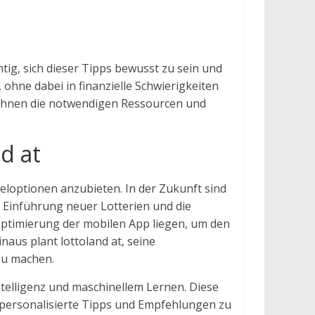
htig, sich dieser Tipps bewusst zu sein und
ohne dabei in finanzielle Schwierigkeiten
t ihnen die notwendigen Ressourcen und
d at
ieloptionen anzubieten. In der Zukunft sind
e Einführung neuer Lotterien und die
Optimierung der mobilen App liegen, um den
aus plant lottoland at, seine
zu machen.
ntelligenz und maschinellem Lernen. Diese
personalisierte Tipps und Empfehlungen zu