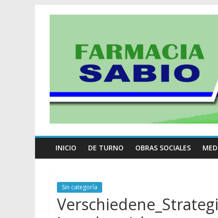
Skip
Farmacia
to
content
Sabio
Farmacia
Sabio
INICIO
DE TURNO
OBRAS SOCIALES
MED
Sin categoría
Verschiedene_Strateg