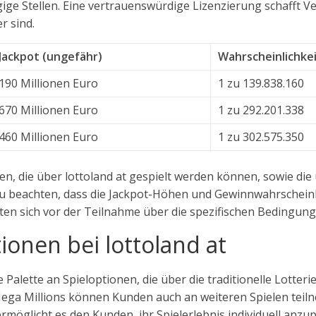
e Stellen. Eine vertrauenswürdige Lizenzierung schafft V
r sind.
Jackpot (ungefähr)
Wahrscheinlichkei
190 Millionen Euro
1 zu 139.838.160
670 Millionen Euro
1 zu 292.201.338
460 Millionen Euro
1 zu 302.575.350
erien, die über lottoland at gespielt werden können, sowie 
zu beachten, dass die Jackpot-Höhen und Gewinnwahrscheinli
en sich vor der Teilnahme über die spezifischen Bedingunge
ionen bei lottoland at
e Palette an Spieloptionen, die über die traditionelle Lotte
Mega Millions können Kunden auch an weiteren Spielen teiln
 ermöglicht es den Kunden, ihr Spielerlebnis individuell anz