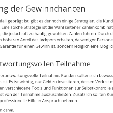
ung der Gewinnchancen
fall geprägt ist, gibt es dennoch einige Strategien, die K
ine solche Strategie ist die Wahl seltener Zahlenkombinat
 die jedoch oft zu häufig gewählten Zahlen führen. Durch 
 höheren Anteil des Jackpots erhalten, da weniger Persone
e Garantie für einen Gewinn ist, sondern lediglich eine Mögli
twortungsvollen Teilnahme
 verantwortungsvolle Teilnahme. Kunden sollten sich bewusst 
st. Es ist wichtig, nur Geld zu investieren, dessen Verlust m
en verschiedene Tools und Funktionen zur Selbstkontrolle an
bst von der Teilnahme auszuschließen. Zusätzlich sollten Ku
professionelle Hilfe in Anspruch nehmen.
ch daran.