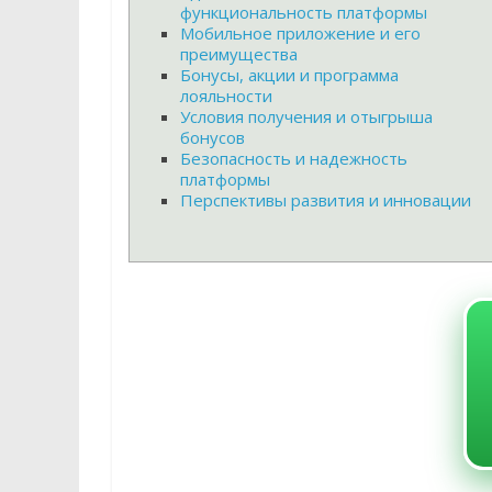
функциональность платформы
Мобильное приложение и его
преимущества
Бонусы, акции и программа
лояльности
Условия получения и отыгрыша
бонусов
Безопасность и надежность
платформы
Перспективы развития и инновации