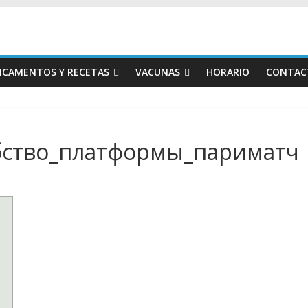
ICAMENTOS Y RECETAS
VACUNAS
HORARIO
CONTAC
бство_платформы_париматч