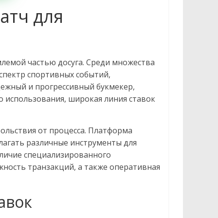
атч для
млемой частью досуга. Среди множества
спектр спортивных событий,
дежный и прогрессивный букмекер,
о использования, широкая линия ставок
вольствия от процесса. Платформа
лагать различные инструменты для
наличие специализированного
жность транзакций, а также оперативная
авок