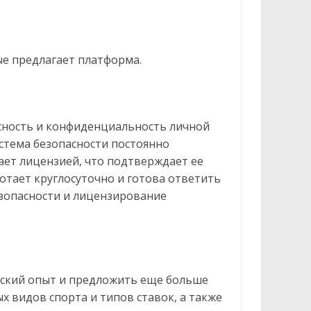
е предлагает платформа.
сность и конфиденциальность личной
стема безопасности постоянно
ает лицензией, что подтверждает ее
тает круглосуточно и готова ответить
езопасности и лицензирование
ьский опыт и предложить еще больше
х видов спорта и типов ставок, а также