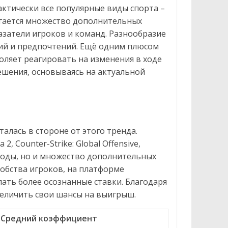
ктически все популярные виды спорта –
лагается множество дополнительных
казатели игроков и команд. Разнообразие
ний и предпочтений. Ещё одним плюсом
оляет реагировать на изменения в ходе
ешения, основываясь на актуальной
алась в стороне от этого тренда.
Counter-Strike: Global Offensive,
сходы, но и множество дополнительных
удобства игроков, на платформе
ать более осознанные ставки. Благодаря
величить свои шансы на выигрыш.
Средний коэффициент