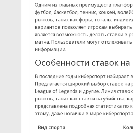
Одним из главных преимуществ платформ
футбол, баскетбол, теннис, хоккей, вол
рынков, таких как форы, тоталы, индиви
вариантов позволяет игрокам выбирать 
является возможность делать ставки в р
матча. Пользователи могут отслеживать
информации.
Особенности ставок на
В последние годы киберспорт набирает в
Предлагается широкий выбор ставок на ра
League of Legends и другие. Линия став
рынков, таких как ставки на убийства, к
представлена подробная статистика по 
этому, даже новички в мире киберспорта
Вид спорта
Кол