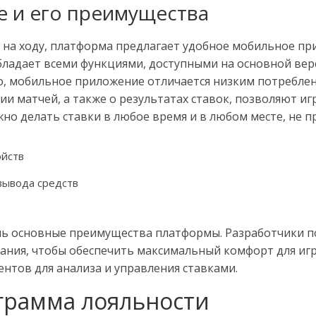
 и его преимущества
и на ходу, платформа предлагает удобное мобильное пр
обладает всеми функциями, доступными на основной вер
о, мобильное приложение отличается низким потребле
и матчей, а также о результатах ставок, позволяют игр
о делать ставки в любое время и в любом месте, не пр
ойств
вывода средств
ь основные преимущества платформы. Разработчики п
ания, чтобы обеспечить максимальный комфорт для игр
нтов для анализа и управления ставками.
ограмма лояльности