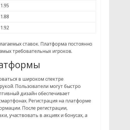
1.95
1.88
1.92
лагаемых ставок. Платформа постоянно
самых требовательных игроков.
латформы
оваться в широком спектре
 рукой. Пользователи могут быстро
аптивный дизайн обеспечивает
смартфонах. Регистрация на платформе
ормации. После регистрации,
, участвовать в акциях и бонусах, а