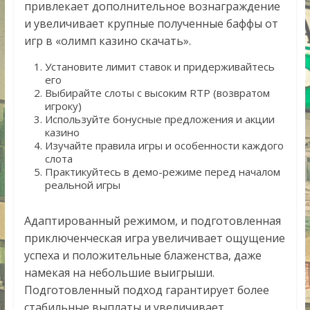
привлекает дополнительное вознаграждение
и увеличивает крупные полученные баффы от
игр в «олимп казино скачать».
Установите лимит ставок и придерживайтесь
его
Выбирайте слоты с высоким RTP (возвратом
игроку)
Используйте бонусные предложения и акции
казино
Изучайте правила игры и особенности каждого
слота
Практикуйтесь в демо-режиме перед началом
реальной игры
Адаптированный режимом, и подготовленная
приключенческая игра увеличивает ощущение
успеха и положительные блаженства, даже
намекая на небольшие выигрыши.
Подготовленный подход гарантирует более
стабильные выплаты и увеличивает