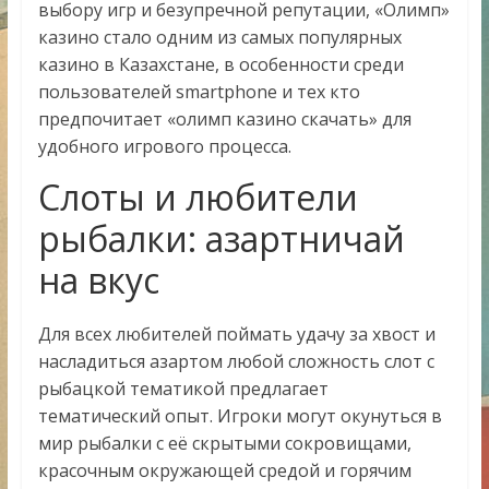
выбору игр и безупречной репутации, «Олимп»
казино стало одним из самых популярных
казино в Казахстане, в особенности среди
пользователей smartphone и тех кто
предпочитает «олимп казино скачать» для
удобного игрового процесса.
Слоты и любители
рыбалки: азартничай
на вкус
Для всех любителей поймать удачу за хвост и
насладиться азартом любой сложность слот с
рыбацкой тематикой предлагает
тематический опыт. Игроки могут окунуться в
мир рыбалки с её скрытыми сокровищами,
красочным окружающей средой и горячим