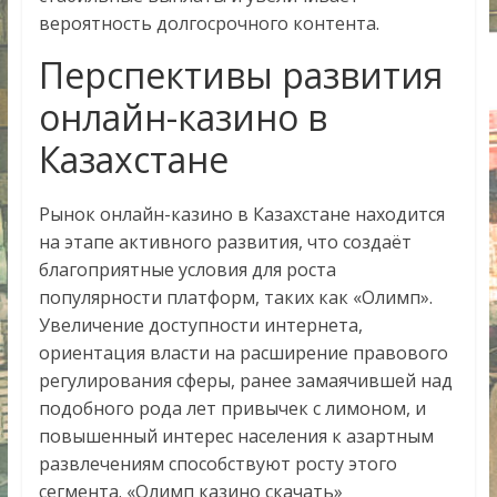
вероятность долгосрочного контента.
Перспективы развития
онлайн-казино в
Казахстане
Рынок онлайн-казино в Казахстане находится
на этапе активного развития, что создаёт
благоприятные условия для роста
популярности платформ, таких как «Олимп».
Увеличение доступности интернета,
ориентация власти на расширение правового
регулирования сферы, ранее замаячившей над
подобного рода лет привычек с лимоном, и
повышенный интерес населения к азартным
развлечениям способствуют росту этого
сегмента. «Олимп казино скачать»