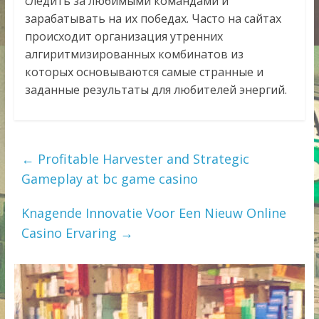
следить за любимыми командами и
зарабатывать на их победах. Часто на сайтах
происходит организация утренних
алгиритмизированных комбинатов из
которых основываются самые странные и
заданные результаты для любителей энергий.
←
Profitable Harvester and Strategic
Gameplay at bc game casino
Knagende Innovatie Voor Een Nieuw Online
Casino Ervaring
→