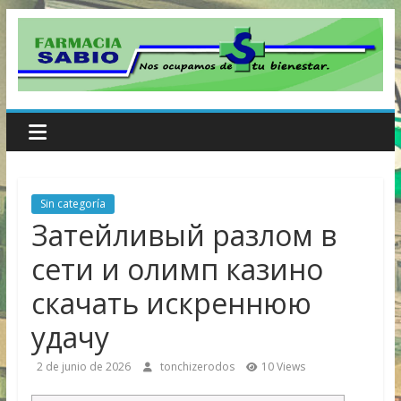
Skip
to
content
Farmacia
Sabio
Sin categoría
Farmacia
Затейливый разлом в
Sabio
сети и олимп казино
скачать искреннюю
удачу
2 de junio de 2026
tonchizerodos
10 Views