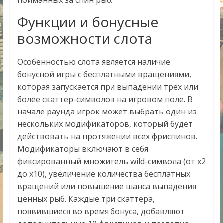
Функции и бонусные
возможности слота
Особенностью слота является наличие
бонусной игры с бесплатными вращениями,
которая запускается при выпадении трех или
более скаттер-символов на игровом поле. В
начале раунда игрок может выбрать один из
нескольких модификаторов, который будет
действовать на протяжении всех фриспинов.
Модификаторы включают в себя
фиксированный множитель wild-символа (от x2
до x10), увеличение количества бесплатных
вращений или повышение шанса выпадения
ценных рыб. Каждые три скаттера,
появившиеся во время бонуса, добавляют