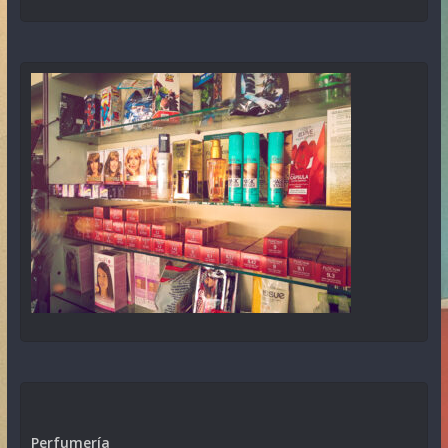
Perfumería