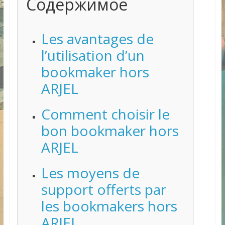
Содержимое
Les avantages de
l’utilisation d’un
bookmaker hors
ARJEL
Comment choisir le
bon bookmaker hors
ARJEL
Les moyens de
support offerts par
les bookmakers hors
ARJEL