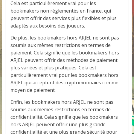
Cela est particulièrement vrai pour les
bookmakers non réglementés en France, qui
peuvent offrir des services plus flexibles et plus
adaptés aux besoins des joueurs.
De plus, les bookmakers hors ARJEL ne sont pas
soumis aux mêmes restrictions en termes de
paiement. Cela signifie que les bookmakers hors
ARJEL peuvent offrir des méthodes de paiement
plus variées et plus pratiques. Cela est
particulièrement vrai pour les bookmakers hors
ARJEL qui acceptent des cryptomonnaies comme
moyen de paiement.
Enfin, les bookmakers hors ARJEL ne sont pas
soumis aux mêmes restrictions en termes de
confidentialité. Cela signifie que les bookmakers
hors ARJEL peuvent offrir une plus grande
confidentialité et une plus grande sécurité pour