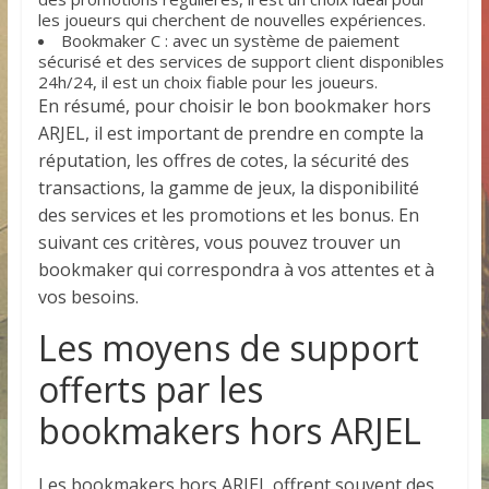
les joueurs qui cherchent de nouvelles expériences.
Bookmaker C : avec un système de paiement
sécurisé et des services de support client disponibles
24h/24, il est un choix fiable pour les joueurs.
En résumé, pour choisir le bon bookmaker hors
ARJEL, il est important de prendre en compte la
réputation, les offres de cotes, la sécurité des
transactions, la gamme de jeux, la disponibilité
des services et les promotions et les bonus. En
suivant ces critères, vous pouvez trouver un
bookmaker qui correspondra à vos attentes et à
vos besoins.
Les moyens de support
offerts par les
bookmakers hors ARJEL
Les bookmakers hors ARJEL offrent souvent des