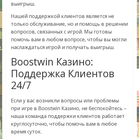
выигрыш.
Нашей поддержкой клиентов является не
только обслуживание, но и помощь в решении
вопросов, связанных с игрой. Мы готовы
помочь вам в любом вопросе, чтобы вы могли
наслаждаться игрой и получать выигрыш.
Boostwin Казино:
Поддержка Клиентов
24/7
Если у вас возникли вопросы или проблемы
при игре в Boostwin Казино, не беспокойтесь –
наша команда поддержки клиентов работает
круглосуточно, чтобы помочь вам в любое
время суток.