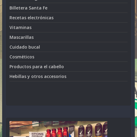
Billetera Santa Fe
Recetas electrónicas
Vitaminas
Mascarillas
Cuidado bucal
Cosméticos
Productos para el cabello
Hebillas y otros accesorios