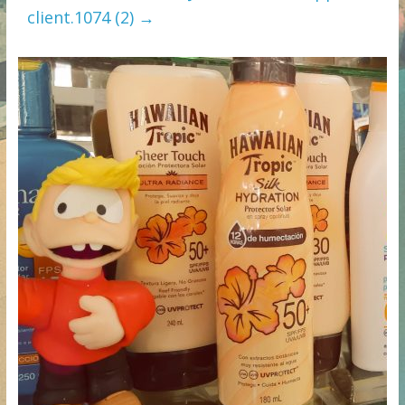
client.1074 (2)
→