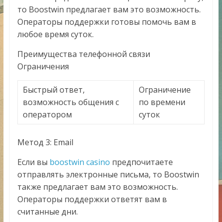
то Boostwin предлагает вам это возможность.
Операторы поддержки готовы помочь вам в
любое время суток.
Преимущества телефонной связи
Ограничения
Быстрый ответ,
Ограничение
возможность общения с
по времени
оператором
суток
Метод 3: Email
Если вы
boostwin casino
предпочитаете
отправлять электронные письма, то Boostwin
также предлагает вам это возможность.
Операторы поддержки ответят вам в
считанные дни.