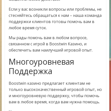
Если у вас возникли вопросы или проблемы, не
стесняйтесь обращаться к нам – наша команда
поддержки клиентов готовы помочь вам в
любое время суток.
Мы рады помочь вам в любом вопросе,
связанном с игрой в Boostwin Казино, и
обеспечить вам наилучший игровой опыт.
Многоуровневая
Поддержка
Boostwin казино предлагает клиентам не
только высококачественный игровой опыт, но
и многоуровневую поддержку, чтобы помочь
вам в любое время, когда вам нужна помощь.