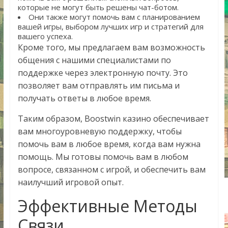
которые не могут быть решены чат-ботом.
Они также могут помочь вам с планированием
вашей игры, выбором лучших игр и стратегий для
вашего успеха.
Кроме того, мы предлагаем вам возможность
общения с нашими специалистами по
поддержке через электронную почту. Это
позволяет вам отправлять им письма и
получать ответы в любое время.
Таким образом, Boostwin казино обеспечивает
вам многоуровневую поддержку, чтобы
помочь вам в любое время, когда вам нужна
помощь. Мы готовы помочь вам в любом
вопросе, связанном с игрой, и обеспечить вам
наилучший игровой опыт.
Эффективные Методы
Связи