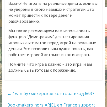
Важно! Не играть на реальные деньги, если вы
не уверены в своих навыках и стратегии. Это
может привести к потере денег и
разочарованию.
Мы также рекомендуем вам использовать
функцию “Демо-режим” для тестирования
игровых автоматов перед игрой на реальные
деньги. Это позволит вам лучше понять, как
работает игровой автомат и как выиграть.
Помните, что игра в казино – это игра, и вы
должны быть готовы к поражению.
←
1win букмекерская контора вход.6637
Bookmakers hors ARJEL en France support