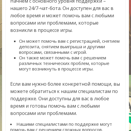
Начнем с основного уровня поддержки –
нашего 24/7-чат-бота. Он доступен для вас в
любое время и может помочь вам с любыми
вопросами или проблемами, которые
возникли в процессе игры.
Он может помочь вам с регистрацией, снятием
депозита, снятием выигрыша и другими
вопросами, связанными с игрой.
Он также может помочь вам с решением
различных технических проблем, которые
могут возникнуть в процессе игры.
Если вам нужно более конкретной помощи, вы
можете обратиться к нашим специалистам по
поддержке. Они доступны для вас в любое
время и готовы помочь вам с любыми
вопросами или проблемами.
Нашими специалистами по поддержке могут
помочь вам с решением сложных вопросов,