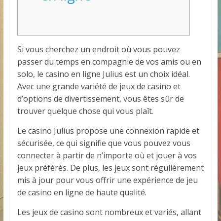
Si vous cherchez un endroit où vous pouvez
passer du temps en compagnie de vos amis ou en
solo, le casino en ligne Julius est un choix idéal.
Avec une grande variété de jeux de casino et
d’options de divertissement, vous êtes sûr de
trouver quelque chose qui vous plaît.
Le casino Julius propose une connexion rapide et
sécurisée, ce qui signifie que vous pouvez vous
connecter à partir de n’importe où et jouer à vos
jeux préférés. De plus, les jeux sont régulièrement
mis à jour pour vous offrir une expérience de jeu
de casino en ligne de haute qualité.
Les jeux de casino sont nombreux et variés, allant