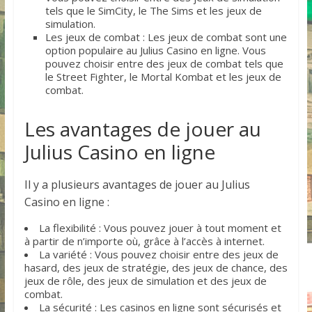
tels que le SimCity, le The Sims et les jeux de
simulation.
Les jeux de combat : Les jeux de combat sont une
option populaire au Julius Casino en ligne. Vous
pouvez choisir entre des jeux de combat tels que
le Street Fighter, le Mortal Kombat et les jeux de
combat.
Les avantages de jouer au
Julius Casino en ligne
Il y a plusieurs avantages de jouer au Julius
Casino en ligne :
La flexibilité : Vous pouvez jouer à tout moment et
à partir de n’importe où, grâce à l’accès à internet.
La variété : Vous pouvez choisir entre des jeux de
hasard, des jeux de stratégie, des jeux de chance, des
jeux de rôle, des jeux de simulation et des jeux de
combat.
La sécurité : Les casinos en ligne sont sécurisés et