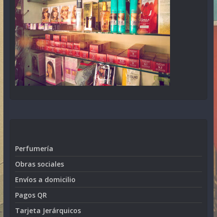
Perfumería
Obras sociales
Envíos a domicilio
Pagos QR
Tarjeta Jerárquicos