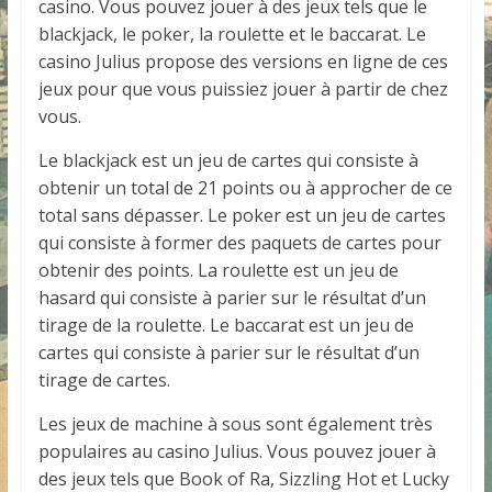
casino. Vous pouvez jouer à des jeux tels que le
blackjack, le poker, la roulette et le baccarat. Le
casino Julius propose des versions en ligne de ces
jeux pour que vous puissiez jouer à partir de chez
vous.
Le blackjack est un jeu de cartes qui consiste à
obtenir un total de 21 points ou à approcher de ce
total sans dépasser. Le poker est un jeu de cartes
qui consiste à former des paquets de cartes pour
obtenir des points. La roulette est un jeu de
hasard qui consiste à parier sur le résultat d’un
tirage de la roulette. Le baccarat est un jeu de
cartes qui consiste à parier sur le résultat d’un
tirage de cartes.
Les jeux de machine à sous sont également très
populaires au casino Julius. Vous pouvez jouer à
des jeux tels que Book of Ra, Sizzling Hot et Lucky