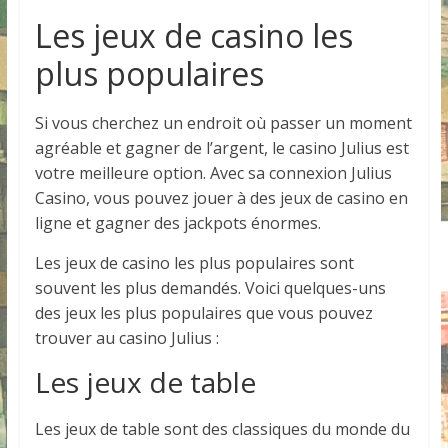
Les jeux de casino les
plus populaires
Si vous cherchez un endroit où passer un moment
agréable et gagner de l’argent, le casino Julius est
votre meilleure option. Avec sa connexion Julius
Casino, vous pouvez jouer à des jeux de casino en
ligne et gagner des jackpots énormes.
Les jeux de casino les plus populaires sont
souvent les plus demandés. Voici quelques-uns
des jeux les plus populaires que vous pouvez
trouver au casino Julius :
Les jeux de table
Les jeux de table sont des classiques du monde du