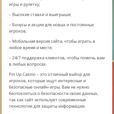
игры и рулетку;
– Высокие ставки и выигрыши;
– Бонусы и акции для новых и постоянных
игроков;
– Мобильная версия сайта, чтобы играть в
любое время и месте;
– 24/7 поддержка клиентов, чтобы помочь вам
в любых вопросах.
Pin Up Casino – это отличный выбор для
игроков, которые ищут интересные и
безопасные онлайн-игры. Вам не нужно
беспокоиться о безопасности своих данных,
так как сайт использует современные
технологии для защиты информации.