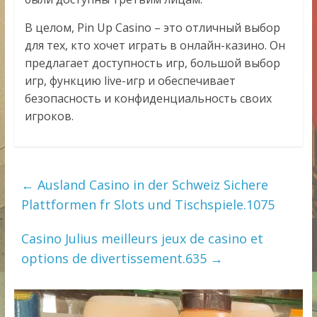
В целом, Pin Up Casino – это отличный выбор
для тех, кто хочет играть в онлайн-казино. Он
предлагает доступность игр, большой выбор
игр, функцию live-игр и обеспечивает
безопасность и конфиденциальность своих
игроков.
←
Ausland Casino in der Schweiz Sichere
Plattformen fr Slots und Tischspiele.1075
Casino Julius meilleurs jeux de casino et
options de divertissement.635
→