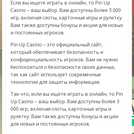
Если вы ищете играть в онлайн, то Pin Up
Casino – ваш выбор. Вам доступны более 3 000
игр, включая слоты, карточные игры и рулетку.
Вам также доступны бонусы и акции для новых
и постоянных игроков.
Pin Up Casino – это официальный сайт,
который обеспечивает безопасность и
конфиденциальность игроков. Вам не нужно
беспокоиться о безопасности своих данных,
так как сайт использует современные
технологии для защиты информации.
Так что, если вы ищете играть в онлайн, то Pin
Up Casino – ваш выбор. Вам доступны более 3
000 игр, включая слоты, карточные игры и
рулетку. Вам также доступны бонусы и акции
для новых и постоянных игроков.