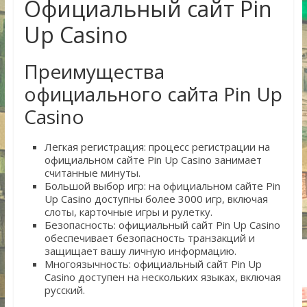
Официальный сайт Pin
Up Casino
Преимущества
официального сайта Pin Up
Casino
Легкая регистрация: процесс регистрации на
официальном сайте Pin Up Casino занимает
считанные минуты.
Большой выбор игр: на официальном сайте Pin
Up Casino доступны более 3000 игр, включая
слоты, карточные игры и рулетку.
Безопасность: официальный сайт Pin Up Casino
обеспечивает безопасность транзакций и
защищает вашу личную информацию.
Многоязычность: официальный сайт Pin Up
Casino доступен на нескольких языках, включая
русский.