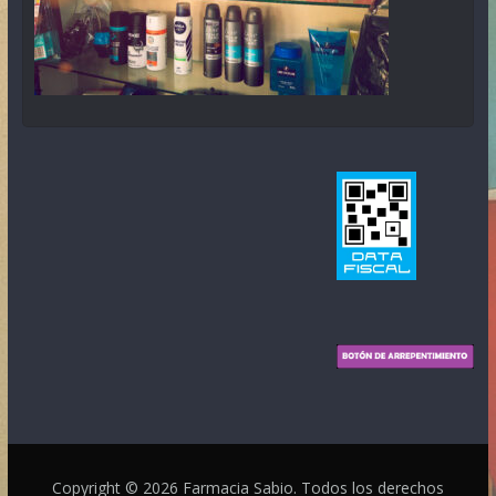
Copyright © 2026
Farmacia Sabio
. Todos los derechos